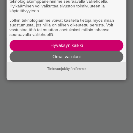
teknologiakumppaneihimme seuraavalla välilehdellä.
Hylkääminen voi vaikuttaa sivuston toimivuuteen ja
käytettävyyteen.
Jotkin teknologiamme voivat käsitellä tietoja myös ilman
suostumusta, jos niillä on siihen oikeutettu peruste. Voit
vastustaa tätä tai muuttaa asetuksiasi milloin tahansa
seuraavalla välilehdellä.
Hyväksyn kaikki
Omat valintani
Tietosuojakäytäntömme