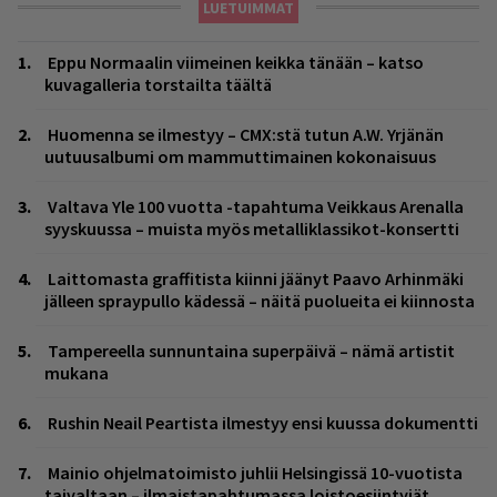
LUETUIMMAT
Eppu Normaalin viimeinen keikka tänään – katso
kuvagalleria torstailta täältä
Huomenna se ilmestyy – CMX:stä tutun A.W. Yrjänän
uutuusalbumi om mammuttimainen kokonaisuus
Valtava Yle 100 vuotta -tapahtuma Veikkaus Arenalla
syyskuussa – muista myös metalliklassikot-konsertti
Laittomasta graffitista kiinni jäänyt Paavo Arhinmäki
jälleen spraypullo kädessä – näitä puolueita ei kiinnosta
Tampereella sunnuntaina superpäivä – nämä artistit
mukana
Rushin Neail Peartista ilmestyy ensi kuussa dokumentti
Mainio ohjelmatoimisto juhlii Helsingissä 10-vuotista
taivaltaan – ilmaistapahtumassa loistoesiintyjät