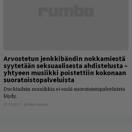
Arvostetun jenkkibändin nokkamiestä
syytetään seksuaalisesta ahdistelusta –
yhtyeen musiikki poistettiin kokonaan
suoratoistopalveluista
Ducktailsin musiikkia ei enää suoratoistopalveluista
löydy.
31.10.2017
Jarkko Fräntilä