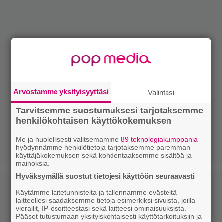
Arvostamme yksityisyyttäsi
Valintasi
Tarvitsemme suostumuksesi tarjotaksemme
henkilökohtaisen käyttökokemuksen
Me ja huolellisesti valitsemamme
89 teknologiakumppania
hyödynnämme henkilötietoja tarjotaksemme paremman
käyttäjäkokemuksen sekä kohdentaaksemme sisältöä ja
mainoksia.
Hyväksymällä suostut tietojesi käyttöön seuraavasti
Käytämme laitetunnisteita ja tallennamme evästeitä
laitteellesi saadaksemme tietoja esimerkiksi sivuista, joilla
vierailit, IP-osoitteestasi sekä laitteesi ominaisuuksista.
Pääset tutustumaan yksityiskohtaisesti käyttötarkoituksiin ja