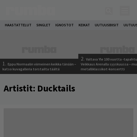
HAASTATTELUT
SINGLET
IGNOSTOT
KEIKAT
UUTUUSBIISIT
UUTUUS
2.
Valtava Yle 100 vuotta -tapah
1.
Eppu Normaalin viimeinen keikka tänään –
Veikkaus Arenalla syyskuussa – m
katso kuvagalleria torstailta täältä
metalliklassikot-konsertti
Artistit:
Ducktails