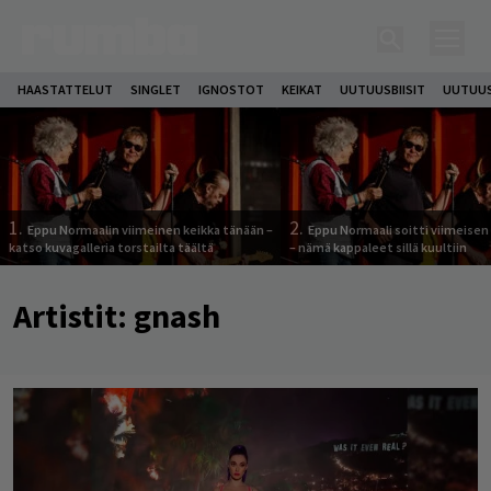
HAASTATTELUT
SINGLET
IGNOSTOT
KEIKAT
UUTUUSBIISIT
UUTUUS
1.
2.
Eppu Normaalin viimeinen keikka tänään –
Eppu Normaali soitti viimeisen
katso kuvagalleria torstailta täältä
– nämä kappaleet sillä kuultiin
Artistit:
gnash