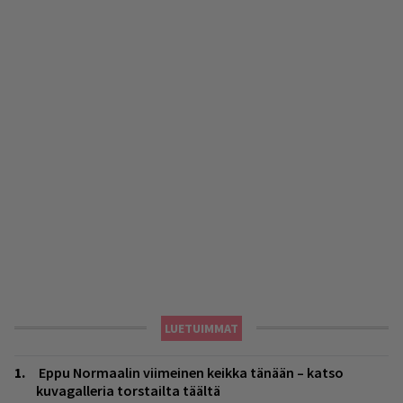
LUETUIMMAT
Eppu Normaalin viimeinen keikka tänään – katso
kuvagalleria torstailta täältä