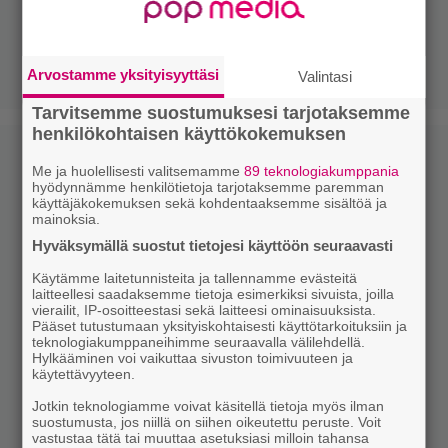
Arvostamme yksityisyyttäsi
Valintasi
Tarvitsemme suostumuksesi tarjotaksemme
henkilökohtaisen käyttökokemuksen
Me ja huolellisesti valitsemamme
89 teknologiakumppania
hyödynnämme henkilötietoja tarjotaksemme paremman
käyttäjäkokemuksen sekä kohdentaaksemme sisältöä ja
mainoksia.
Hyväksymällä suostut tietojesi käyttöön seuraavasti
Käytämme laitetunnisteita ja tallennamme evästeitä
laitteellesi saadaksemme tietoja esimerkiksi sivuista, joilla
vierailit, IP-osoitteestasi sekä laitteesi ominaisuuksista.
Pääset tutustumaan yksityiskohtaisesti käyttötarkoituksiin ja
teknologiakumppaneihimme seuraavalla välilehdellä.
Hylkääminen voi vaikuttaa sivuston toimivuuteen ja
käytettävyyteen.
Jotkin teknologiamme voivat käsitellä tietoja myös ilman
suostumusta, jos niillä on siihen oikeutettu peruste. Voit
vastustaa tätä tai muuttaa asetuksiasi milloin tahansa