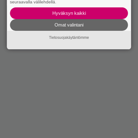
seuraavalla välilehdellä.
Hyväksyn kaikki
Omat valintani
Tietosuojakäytäntömme