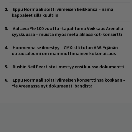
Eppu Normaali soitti viimeisen keikkansa – nämä
kappaleet sillä kuultiin
Valtava Yle 100 vuotta -tapahtuma Veikkaus Arenalla
syyskuussa – muista myös metalliklassikot-konsertti
Huomenna se ilmestyy – CMX:stä tutun A.W. Yrjänän
uutuusalbumi om mammuttimainen kokonaisuus
Rushin Neil Peartista ilmestyy ensi kuussa dokumentti
Eppu Normaali soitti viimeisen konserttinsa koskaan –
Yle Areenassa nyt dokumentti bändistä