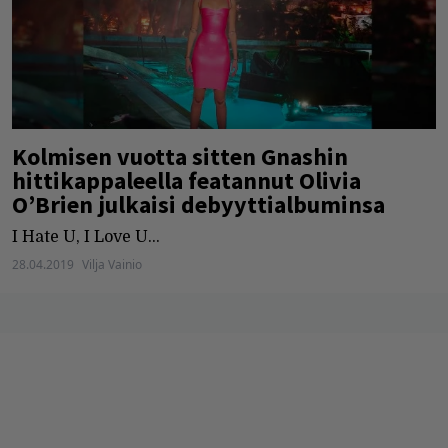
Kolmisen vuotta sitten Gnashin
hittikappaleella featannut Olivia
O’Brien julkaisi debyyttialbuminsa
I Hate U, I Love U...
28.04.2019
Vilja Vainio