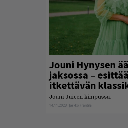
Jouni Hynysen ää
jaksossa – esittä
itkettävän klass
Jouni Juicen kimpussa.
14.11.2023
Jarkko Fräntilä