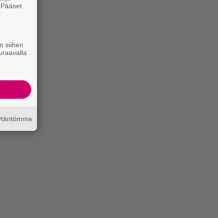
. Pääset
e
n siihen
uraavalla
äytäntömme