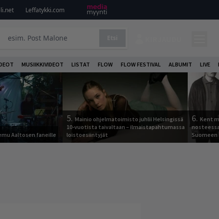
i.net
Leffatykki.com
Etsi
KIRJAUDU
DEOT
MUSIIKKIVIDEOT
LISTAT
FLOW
FLOW FESTIVAL
ALBUMIT
LIVE
5.
6.
Mainio ohjelmatoimisto juhlii Helsingissä
Kent ma
10-vuotista taivaltaan – ilmaistapahtumassa
nosteessa
Remu Aaltosen faneille
loistoesiintyjät
Suomeen