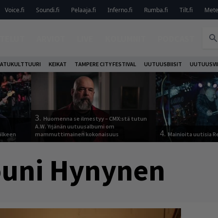
Voice.fi
Soundi.fi
Pelaaja.fi
Inferno.fi
Rumba.fi
Tilt.fi
Metel
TELUT
ARVIOT
LIVE
KOLUMNIT
PODCAST
ATUKULTTUURI
KEIKAT
TAMPERE CITY FESTIVAL
UUTUUSBIISIT
UUTUUSVI
3.
Huomenna se ilmestyy – CMX:stä tutun
A.W. Yrjänän uutuusalbumi om
4.
älkeen
mammuttimainen kokonaisuus
Mainioita uutisia 
ouni Hynynen