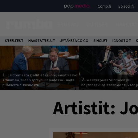
Como.fi
Episodi.fi
ETUSIVU
UUTISET
HAASTAT
STEELFEST
HAASTATTELUT
JYTÄKESÄ GO GO
SINGLET
IGNOSTOT
K
1.
Laittomasta graffitista kiinni jäänyt Paavo
2.
Arhinmäki jälleen spraypullo kädessä – näitä
Weezer palaa Suomeen yli
puolueita ei kiinnosta
neljännesvuosisadan odotuksen j
Artistit:
J