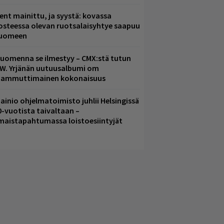
ent mainittu, ja syystä: kovassa
osteessa olevan ruotsalaisyhtye saapuu
uomeen
uomenna se ilmestyy – CMX:stä tutun
.W. Yrjänän uutuusalbumi om
ammuttimainen kokonaisuus
ainio ohjelmatoimisto juhlii Helsingissä
0-vuotista taivaltaan –
lmaistapahtumassa loistoesiintyjät