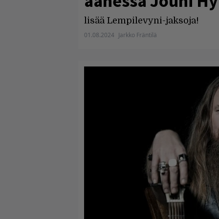
äänessä Jouni H
lisää Lempilevyni-jaksoja!
01.08.2024
Jarkko Fräntilä