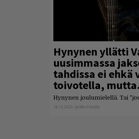
Hynynen yllätti V
uusimmassa jakso
tahdissa ei ehkä 
toivotella, mutt
Hynynen joulumielellä. Tai "jou
18.12.2023
Jarkko Fräntilä