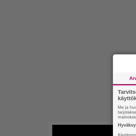
Ar
Tarvit
käytt
Me ja huo
tarjotak
mainoksi
Hyväksym
Käytämme 