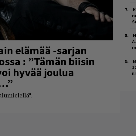
K
n
S
H
A
ain elämää -sarjan
m
ssa : ”Tämän biisin
M
1
voi hyvää joulua
i
a…”
lumielellä".