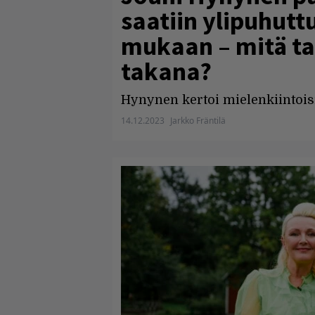
saatiin ylipuhutt
mukaan – mitä ta
takana?
Hynynen kertoi mielenkiintoisi
14.12.2023
Jarkko Fräntilä