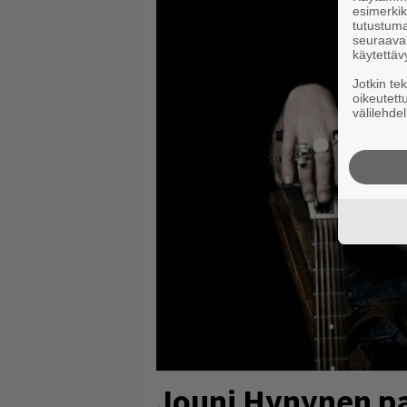
esimerkiks
tutustuma
seuraaval
käytettäv
Jotkin te
oikeutett
välilehdel
Jouni Hynynen pa