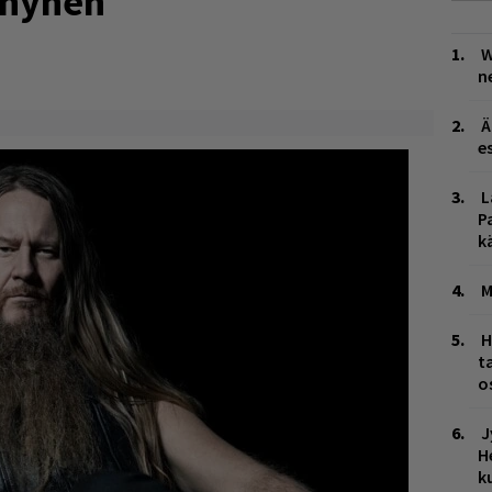
ynynen
W
n
Ä
es
L
P
k
M
H
t
o
J
H
k