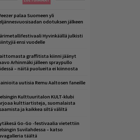
LUETUIMMAT
eezer palaa Suomeen yli
eljännesvuosisadan odotuksen jälkeen
ärimetallifestivaali Hyvinkäällä julkisti
iintyjiä ensi vuodelle
aittomasta graffitista kiinni jäänyt
aavo Arhinmäki jälleen spraypullo
ädessä – näitä puolueita ei kiinnosta
ainioita uutisia Remu Aaltosen faneille
elsingin Kulttuuritalon KULT-klubi
arjoaa kulttiartisteja, suomalaista
saamista ja kaikkea siltä väliltä
ytäkesä Go-Go -festivaalia vietettiin
elsingin Suvilahdessa – katso
uvagalleria täältä