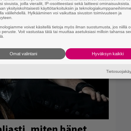
i sivuista, joilla vierailit, IP-osoitteestasi sekä laitteesi ominaisuuksista
an yksityiskohtaisesti käyttötarkoituksiin ja teknologiakumppaneihimm
la välilehdellä. Hylkääminen voi vaikuttaa sivuston toimivuuteen ja
yyteen.
knologiamme voivat käsitellä tietoja myös ilman suostumusta, jos niillä o
u peruste. Voit vastustaa tätä tai muuttaa asetuksiasi milloin tahansa se
lä.
Omat valintani
Hyväksyn kaikki
Tietosuojak
ljasti, miten hänet