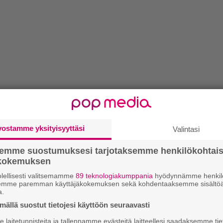
vostamme yksityisyyttäsi
Valintasi
semme suostumuksesi tarjotaksemme henkilökohtai
ökokemuksen
lellisesti valitsemamme
89 teknologiakumppania
hyödynnämme henkilö
semme paremman käyttäjäkokemuksen sekä kohdentaaksemme sisältöä
a.
ällä suostut tietojesi käyttöön seuraavasti
laitetunnisteita ja tallennamme evästeitä laitteellesi saadaksemme tie