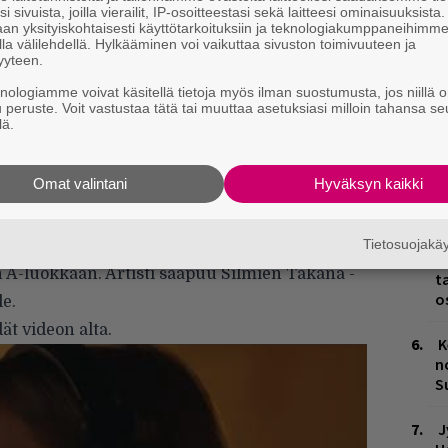
i sivuista, joilla vierailit, IP-osoitteestasi sekä laitteesi ominaisuuksista
an yksityiskohtaisesti käyttötarkoituksiin ja teknologiakumppaneihimm
L
la välilehdellä. Hylkääminen voi vaikuttaa sivuston toimivuuteen ja
yyteen.
P
k
knologiamme voivat käsitellä tietoja myös ilman suostumusta, jos niillä o
u peruste. Voit vastustaa tätä tai muuttaa asetuksiasi milloin tahansa se
lä.
H
A
m
Omat valintani
Hyväksyn kaikki
ewsin tuoretta Loose Future -albumia
M
yttäväksi albumiksi, joka tuntuu sarjalta
Tietosuojak
nin
mukaan Loose Future nosti Andrewsin
H
 A-luokkaan. Artisti saapuu Silmien Takana -
t
o
le.
ät videon alta.
K
n
S
J