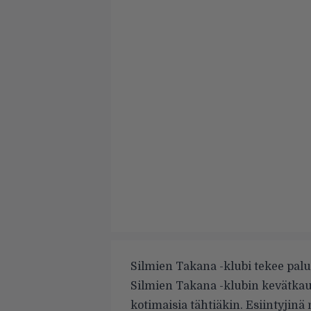
Silmien Takana -klubi tekee pal
Silmien Takana -klubin kevätk
kotimaisia tähtiäkin. Esiintyjin