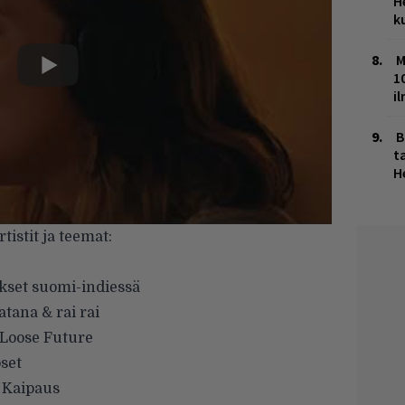
H
k
M
1
i
B
ta
H
istit ja teemat:
ukset suomi-indiessä
tana & rai rai
 Loose Future
set
 Kaipaus