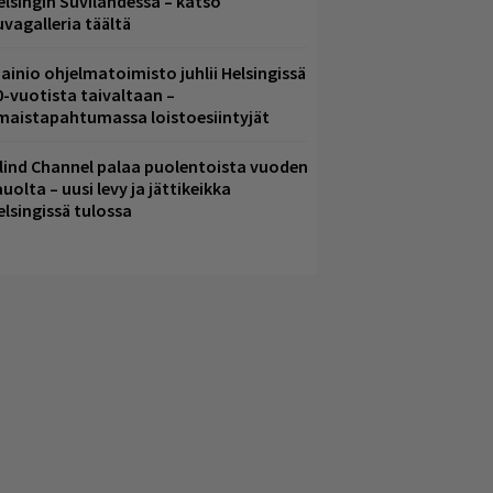
elsingin Suvilahdessa – katso
uvagalleria täältä
ainio ohjelmatoimisto juhlii Helsingissä
0-vuotista taivaltaan –
lmaistapahtumassa loistoesiintyjät
lind Channel palaa puolentoista vuoden
uolta – uusi levy ja jättikeikka
elsingissä tulossa