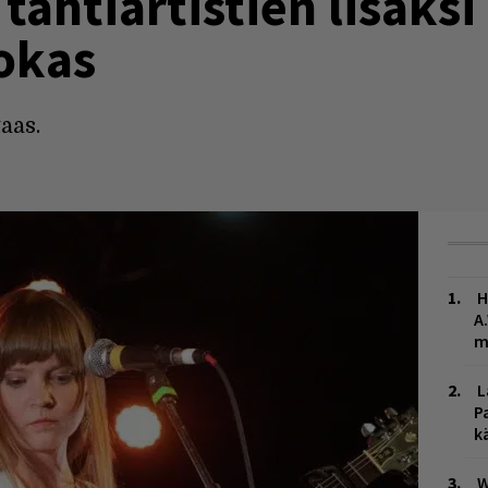
tähtiartistien lisäks
okas
aas.
H
A
m
L
P
k
W