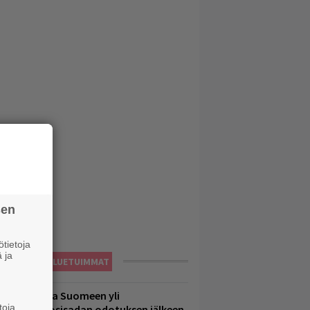
sen
tietoja
 ja
LUETUIMMAT
eezer palaa Suomeen yli
toja
eljännesvuosisadan odotuksen jälkeen