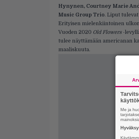
Hynynen, Courtney Marie An
Music Group Trio
. Liput tuleva
Erityisen mielenkiintoinen ulko
Vuoden 2020
Old Flowers
-levyl
tulee näyttämään americanan ka
maaliskuuta.
Ar
Tarvit
käytt
Me ja huo
tarjotak
mainoksi
Hyväksym
Käytämme 