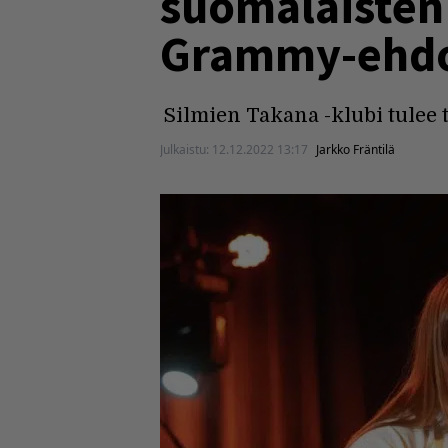
suomalaisten 
Grammy-ehd
Silmien Takana -klubi tulee t
Julkaistu:
12.12.2022 13:17
Jarkko Fräntilä