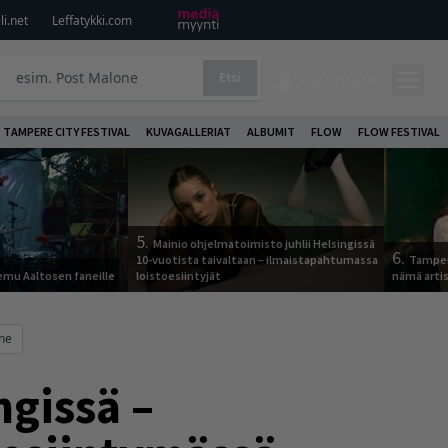
i.net
Leffatykki.com
Etsi
KIRJAUDU
TAMPERE CITY FESTIVAL
KUVAGALLERIAT
ALBUMIT
FLOW
FLOW FESTIVAL
5.
Mainio ohjelmatoimisto juhlii Helsingissä
6.
10-vuotista taivaltaan – ilmaistapahtumassa
Tamper
Remu Aaltosen faneille
loistoesiintyjät
nämä arti
ane
ngissä –