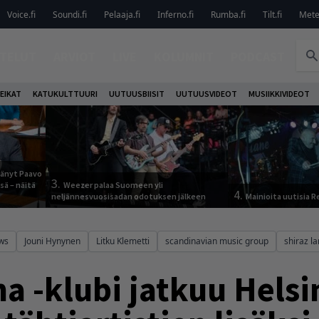
Voice.fi
Soundi.fi
Pelaaja.fi
Inferno.fi
Rumba.fi
Tilt.fi
Metel
TELUT
ARVIOT
LIVE
KOLUMNIT
PODCAST
EIKAT
KATUKULTTUURI
UUTUUSBIISIT
UUTUUSVIDEOT
MUSIIKKIVIDEOT
jäänyt Paavo
3.
sä – näitä
Weezer palaa Suomeen yli
4.
neljännesvuosisadan odotuksen jälkeen
Mainioita uutisia 
ws
Jouni Hynynen
Litku Klemetti
scandinavian music group
shiraz l
a -klubi jatkuu Helsi