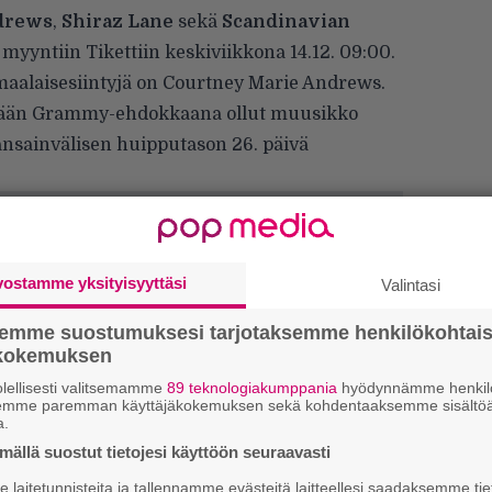
drews
,
Shiraz Lane
sekä
Scandinavian
t myyntiin Tikettiin keskiviikkona 14.12. 09:00.
maalaisesiintyjä on Courtney Marie Andrews.
lään Grammy-ehdokkaana ollut muusikko
nsainvälisen huipputason 26. päivä
vostamme yksityisyyttäsi
Valintasi
semme suostumuksesi tarjotaksemme henkilökohtai
ökokemuksen
lellisesti valitsemamme
89 teknologiakumppania
hyödynnämme henkilö
semme paremman käyttäjäkokemuksen sekä kohdentaaksemme sisältöä
a.
ällä suostut tietojesi käyttöön seuraavasti
W
laitetunnisteita ja tallennamme evästeitä laitteellesi saadaksemme tie
n