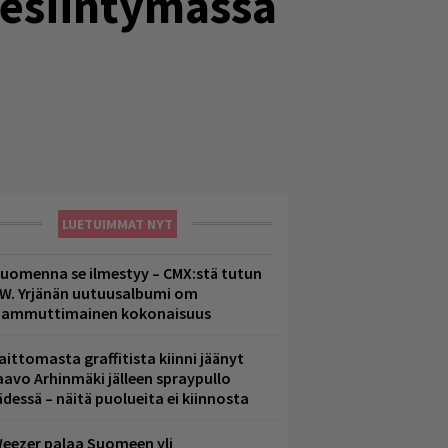
i esiintymässä
LUETUIMMAT NYT
uomenna se ilmestyy – CMX:stä tutun
.W. Yrjänän uutuusalbumi om
ammuttimainen kokonaisuus
aittomasta graffitista kiinni jäänyt
aavo Arhinmäki jälleen spraypullo
ädessä – näitä puolueita ei kiinnosta
eezer palaa Suomeen yli