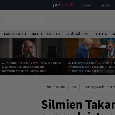
Como.fi
Episodi.fi
ETUSIVU
UUTISET
HAASTAT
HAASTATTELUT
SINGLET
IGNOSTOT
JYTÄKESÄ GO GO
STEELFEST
K
1.
2.
Huomenna se ilmestyy – CMX:stä tutun
Laittomasta graffitista kiinni 
A.W. Yrjänän uutuusalbumi om
Arhinmäki jälleen spraypullo kädes
mammuttimainen kokonaisuus
puolueita ei kiinnosta
silmien takana
Asa
Courtney Marie Andre
Silmien Takan