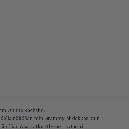
uun On the Rocksiin.
audella nähdään niin Grammy-ehdokkas kuin
ä nähdään
Asa, Litku Klemetti, Jouni