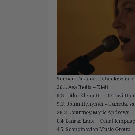
Silmien Takana -klubin kevään art
26.1. Asa Iholla – Kieli
9.2. Litku Klemetti – Retroviitta
9.3. Jouni Hynynen – Jumala, saa
26.3. Courtney Marie Andrews –
6.4. Shiraz Lane – Omat lempilap
4.5. Scandinavian Music Group –