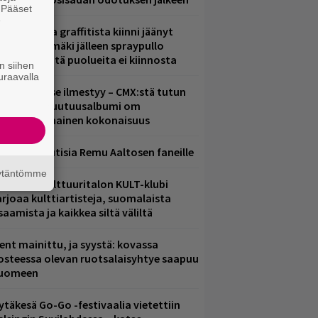
. Pääset
e
aittomasta graffitista kiinni jäänyt
aavo Arhinmäki jälleen spraypullo
ädessä – näitä puolueita ei kiinnosta
n siihen
uraavalla
uomenna se ilmestyy – CMX:stä tutun
.W. Yrjänän uutuusalbumi om
ammuttimainen kokonaisuus
ainioita uutisia Remu Aaltosen faneille
äytäntömme
elsingin Kulttuuritalon KULT-klubi
arjoaa kulttiartisteja, suomalaista
saamista ja kaikkea siltä väliltä
ent mainittu, ja syystä: kovassa
osteessa olevan ruotsalaisyhtye saapuu
uomeen
ytäkesä Go-Go -festivaalia vietettiin