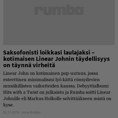
Saksofonisti loikkasi laulajaksi –
kotimaisen Linear Johnin täydellisyys
on täynnä virheitä
Linear John on kotimainen pop-uutuus, jossa
esteettinen minimalismi lyö kättä rönsyilevien
musiikillisten vaikutteiden kanssa. Debyyttialbumi
Hits with a Twist on julkaistu ja Rumba soitti Linear
Johnille eli Markus Holkolle selvittääkseen mistä on
kyse.
02.11.2016
Anna Brotkin