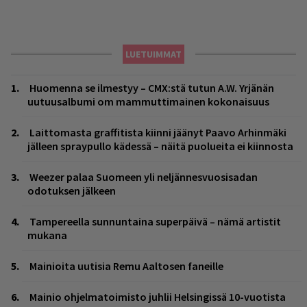
LUETUIMMAT
Huomenna se ilmestyy – CMX:stä tutun A.W. Yrjänän
uutuusalbumi om mammuttimainen kokonaisuus
Laittomasta graffitista kiinni jäänyt Paavo Arhinmäki
jälleen spraypullo kädessä – näitä puolueita ei kiinnosta
Weezer palaa Suomeen yli neljännesvuosisadan
odotuksen jälkeen
Tampereella sunnuntaina superpäivä – nämä artistit
mukana
Mainioita uutisia Remu Aaltosen faneille
Mainio ohjelmatoimisto juhlii Helsingissä 10-vuotista