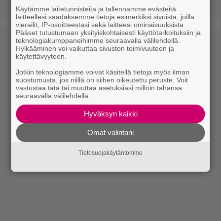
Käytämme laitetunnisteita ja tallennamme evästeitä
laitteellesi saadaksemme tietoja esimerkiksi sivuista, joilla
vierailit, IP-osoitteestasi sekä laitteesi ominaisuuksista.
Pääset tutustumaan yksityiskohtaisesti käyttötarkoituksiin ja
teknologiakumppaneihimme seuraavalla välilehdellä.
Hylkääminen voi vaikuttaa sivuston toimivuuteen ja
käytettävyyteen.
Jotkin teknologiamme voivat käsitellä tietoja myös ilman
suostumusta, jos niillä on siihen oikeutettu peruste. Voit
vastustaa tätä tai muuttaa asetuksiasi milloin tahansa
seuraavalla välilehdellä.
Hyväksyn kaikki
Omat valintani
Tietosuojakäytäntömme