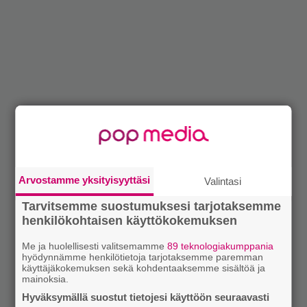
Arvostamme yksityisyyttäsi
Valintasi
Tarvitsemme suostumuksesi tarjotaksemme
henkilökohtaisen käyttökokemuksen
Me ja huolellisesti valitsemamme
89 teknologiakumppania
hyödynnämme henkilötietoja tarjotaksemme paremman
käyttäjäkokemuksen sekä kohdentaaksemme sisältöä ja
mainoksia.
Hyväksymällä suostut tietojesi käyttöön seuraavasti