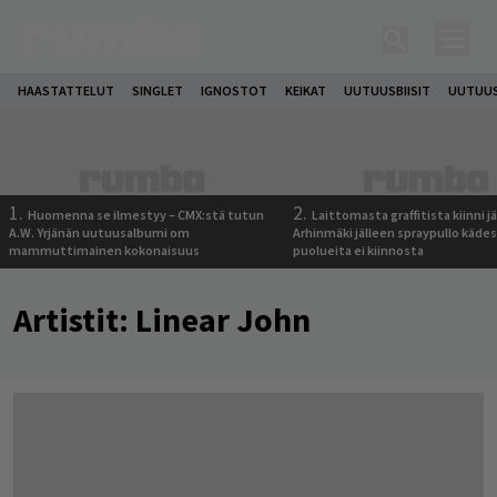
HAASTATTELUT
SINGLET
IGNOSTOT
KEIKAT
UUTUUSBIISIT
UUTUUS
1.
2.
Huomenna se ilmestyy – CMX:stä tutun
Laittomasta graffitista kiinni 
A.W. Yrjänän uutuusalbumi om
Arhinmäki jälleen spraypullo kädes
mammuttimainen kokonaisuus
puolueita ei kiinnosta
Artistit:
Linear John