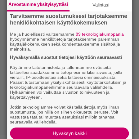
Arvostamme yksityisyyttäsi
Valintasi
Tarvitsemme suostumuksesi tarjotaksemme
henkilökohtaisen käyttökokemuksen
Me ja huolellisesti valitsemamme
89 teknologiakumppania
hyödynnämme henkilötietoja tarjotaksemme paremman
käyttäjäkokemuksen sekä kohdentaaksemme sisältöä ja
mainoksia.
Hyväksymällä suostut tietojesi käyttöön seuraavasti
Käytämme laitetunnisteita ja tallennamme evästeitä
laitteellesi saadaksemme tietoja esimerkiksi sivuista, joilla
vierailit, IP-osoitteestasi sekä laitteesi ominaisuuksista.
Pääset tutustumaan yksityiskohtaisesti käyttötarkoituksiin ja
teknologiakumppaneihimme seuraavalla välilehdellä.
Hylkääminen voi vaikuttaa sivuston toimivuuteen ja
käytettävyyteen.
Jotkin teknologiamme voivat käsitellä tietoja myös ilman
suostumusta, jos niillä on siihen oikeutettu peruste. Voit
vastustaa tätä tai muuttaa asetuksiasi milloin tahansa
seuraavalla välilehdellä.
Hyväksyn kaikki