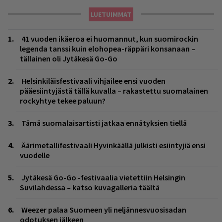
LUETUIMMAT
41 vuoden ikäeroa ei huomannut, kun suomirockin
legenda tanssi kuin elohopea-räppäri konsanaan –
tällainen oli Jytäkesä Go-Go
Helsinkiläisfestivaali vihjailee ensi vuoden
pääesiintyjästä tällä kuvalla – rakastettu suomalainen
rockyhtye tekee paluun?
Tämä suomalaisartisti jatkaa ennätyksien tiellä
Äärimetallifestivaali Hyvinkäällä julkisti esiintyjiä ensi
vuodelle
Jytäkesä Go-Go -festivaalia vietettiin Helsingin
Suvilahdessa – katso kuvagalleria täältä
Weezer palaa Suomeen yli neljännesvuosisadan
odotuksen jälkeen