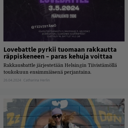
Lovebattle pyrkii tuomaan rakkautta
räppiskeneen – paras kehuja voittaa
Rakkausbattle järjestetään Helsingin Tiivistämöllä
toukokuun ensimmäisenä perjantaina.
26.04.2024
Catharina Herlin