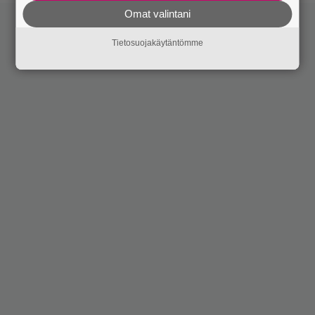
Omat valintani
Tietosuojakäytäntömme