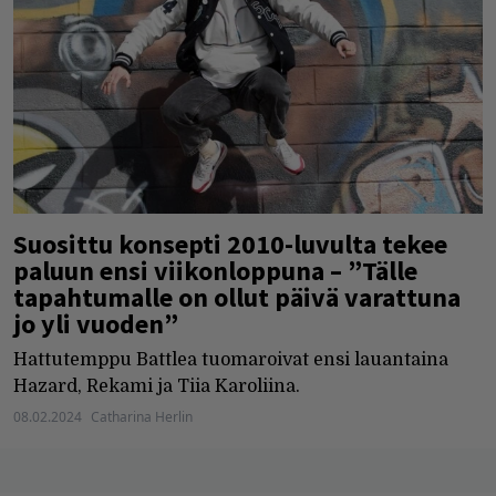
Suosittu konsepti 2010-luvulta tekee
paluun ensi viikonloppuna – ”Tälle
tapahtumalle on ollut päivä varattuna
jo yli vuoden”
Hattutemppu Battlea tuomaroivat ensi lauantaina
Hazard, Rekami ja Tiia Karoliina.
08.02.2024
Catharina Herlin