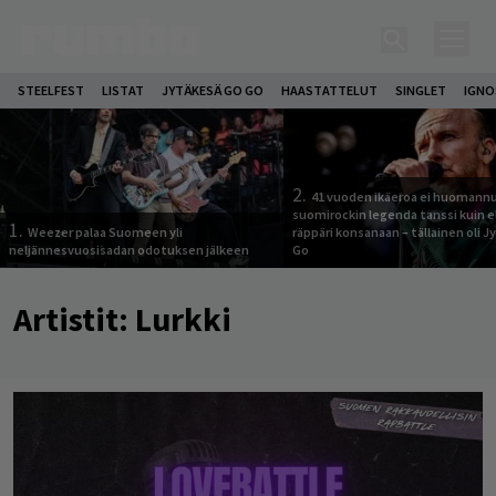
STEELFEST
LISTAT
JYTÄKESÄ GO GO
HAASTATTELUT
SINGLET
IGN
2.
41 vuoden ikäeroa ei huomannu
suomirockin legenda tanssi kuin 
1.
Weezer palaa Suomeen yli
räppäri konsanaan – tällainen oli 
neljännesvuosisadan odotuksen jälkeen
Go
Artistit:
Lurkki