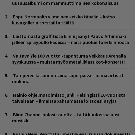
uutuusalbumi om mammuttimainen kokonaisuus
Eppu Normaalin viimeinen keikka tänään – katso
kuvagalleria torstailta täältä
Laittomasta graffitista kiinni jäänyt Paavo Arhinmäki
jälleen spraypullo kädessä – näitä puolueita ei kiinnosta
Valtava Yle 100 vuotta -tapahtuma Veikkaus Arenalla
syyskuussa – muista myös metalliklassikot-konsertti
Tampereella sunnuntaina superpäivä – nämä artistit
mukana
Mainio ohjelmatoimisto juhlii Helsingissä 10-vuotista
taivaltaan – ilmaistapahtumassa loistoesiintyjät
Blind Channel palasi tauolta – tältä kuulostaa uusi
musiikki
Rushin Neail Peartista ilmestyy ensi kuussa dokumentti