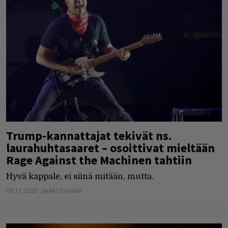
Trump-kannattajat tekivät ns.
laurahuhtasaaret – osoittivat mieltään
Rage Against the Machinen tahtiin
Hyvä kappale, ei siinä mitään, mutta.
09.11.2020
Jarkko Fräntilä