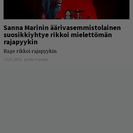
Sanna Marinin äärivasemmistolainen
suosikkiyhtye rikkoi mielettömän
rajapyykin
Rage rikkoi rajapyykin.
13.01.2025
Jarkko Fräntilä