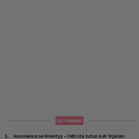
LUETUIMMAT
Huomenna se ilmestyy – CMX:stä tutun A.W. Yrjänän