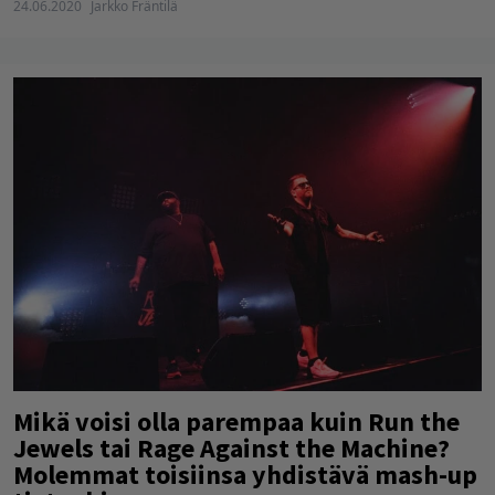
24.06.2020
Jarkko Fräntilä
Mikä voisi olla parempaa kuin Run the
Jewels tai Rage Against the Machine?
Molemmat toisiinsa yhdistävä mash-up