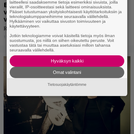
laitteellesi saadaksemme tietoja esimerkiksi sivuista, joilla
Eurooppaan – ja keikkakalenterissa on
vierailit, IP-osoitteestasi sekä laitteesi ominaisuuksista.
vielä tyhjää tilaa vaikkapa Suomi-
Pääset tutustumaan yksityiskohtaisesti käyttötarkoituksiin ja
teknologiakumppaneihimme seuraavalla välilehdellä.
visiitille
Hylkääminen voi vaikuttaa sivuston toimivuuteen ja
käytettävyyteen.
RATM kiertueelle myös Eurooppaan.
Jotkin teknologiamme voivat käsitellä tietoja myös ilman
11.02.2020
Jarkko Fräntilä
suostumusta, jos niillä on siihen oikeutettu peruste. Voit
vastustaa tätä tai muuttaa asetuksiasi milloin tahansa
seuraavalla välilehdellä.
Hyväksyn kaikki
Omat valintani
Tietosuojakäytäntömme