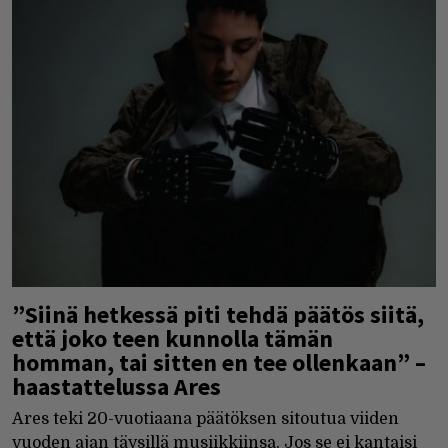
”Siinä hetkessä piti tehdä päätös siitä,
että joko teen kunnolla tämän
homman, tai sitten en tee ollenkaan” –
haastattelussa Ares
Ares teki 20-vuotiaana päätöksen sitoutua viiden
vuoden ajan täysillä musiikkiinsa. Jos se ei kantaisi