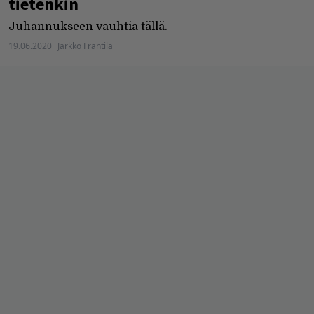
tietenkin
Juhannukseen vauhtia tällä.
19.06.2020
Jarkko Fräntilä