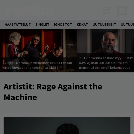
HAASTATTELUT
SINGLET
IGNOSTOT
KEIKAT
UUTUUSBIISIT
UUTUUS
2.
Huomenna se ilmestyy – CMX:s
1.
Eppu Normaalin viimeinen keikka tänään –
A.W. Yrjänän uutuusalbumi om
katso kuvagalleria torstailta täältä
mammuttimainen kokonaisuus
Artistit:
Rage Against the
Machine