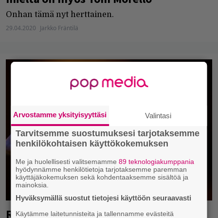
Onhan tämä nyt herttainen.
29.04.2020
Jarkko Fräntilä
Arvostamme yksityisyyttäsi
Valintasi
Tarvitsemme suostumuksesi tarjotaksemme
henkilökohtaisen käyttökokemuksen
Me ja huolellisesti valitsemamme
89 teknologiakumppania
hyödynnämme henkilötietoja tarjotaksemme paremman
käyttäjäkokemuksen sekä kohdentaaksemme sisältöä ja
mainoksia.
Hyväksymällä suostut tietojesi käyttöön seuraavasti
Rage Against the Machine tulee
Käytämme laitetunnisteita ja tallennamme evästeitä