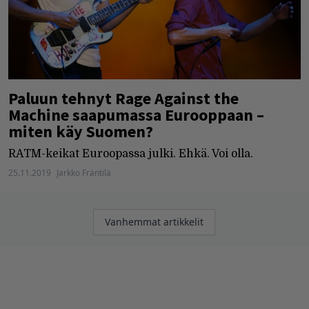
Paluun tehnyt Rage Against the
Machine saapumassa Eurooppaan –
miten käy Suomen?
RATM-keikat Euroopassa julki. Ehkä. Voi olla.
25.11.2019
Jarkko Fräntilä
Artikkelien
Vanhemmat artikkelit
selaus