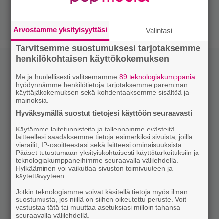
Arvostamme yksityisyyttäsi
Valintasi
Tarvitsemme suostumuksesi tarjotaksemme
henkilökohtaisen käyttökokemuksen
Me ja huolellisesti valitsemamme
89 teknologiakumppania
hyödynnämme henkilötietoja tarjotaksemme paremman
käyttäjäkokemuksen sekä kohdentaaksemme sisältöä ja
mainoksia.
Hyväksymällä suostut tietojesi käyttöön seuraavasti
Käytämme laitetunnisteita ja tallennamme evästeitä
laitteellesi saadaksemme tietoja esimerkiksi sivuista, joilla
vierailit, IP-osoitteestasi sekä laitteesi ominaisuuksista.
Pääset tutustumaan yksityiskohtaisesti käyttötarkoituksiin ja
teknologiakumppaneihimme seuraavalla välilehdellä.
Hylkääminen voi vaikuttaa sivuston toimivuuteen ja
käytettävyyteen.
Jotkin teknologiamme voivat käsitellä tietoja myös ilman
suostumusta, jos niillä on siihen oikeutettu peruste. Voit
vastustaa tätä tai muuttaa asetuksiasi milloin tahansa
seuraavalla välilehdellä.