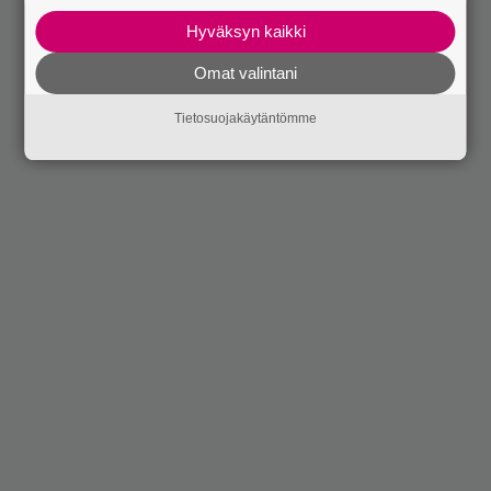
Hyväksyn kaikki
Omat valintani
Tietosuojakäytäntömme