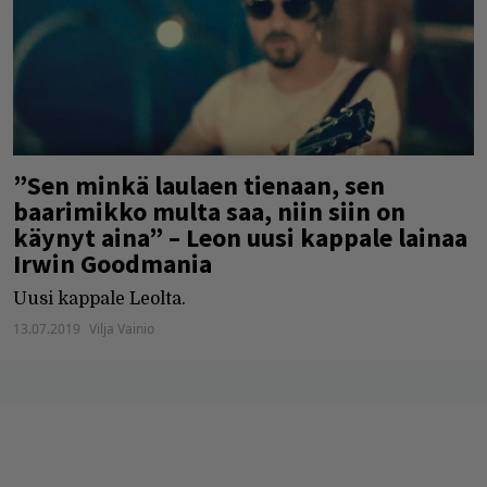
”Sen minkä laulaen tienaan, sen
baarimikko multa saa, niin siin on
käynyt aina” – Leon uusi kappale lainaa
Irwin Goodmania
Uusi kappale Leolta.
13.07.2019
Vilja Vainio