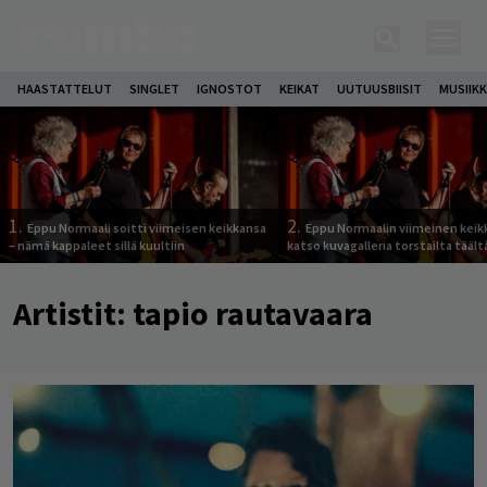
HAASTATTELUT
SINGLET
IGNOSTOT
KEIKAT
UUTUUSBIISIT
MUSIIKK
1.
2.
Eppu Normaali soitti viimeisen keikkansa
Eppu Normaalin viimeinen keik
– nämä kappaleet sillä kuultiin
katso kuvagalleria torstailta täält
Artistit:
tapio rautavaara