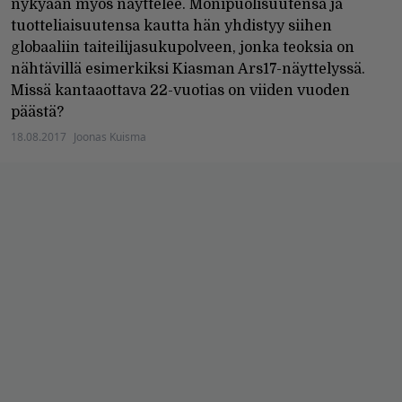
nykyään myös näyttelee. Monipuolisuutensa ja
tuotteliaisuutensa kautta hän yhdistyy siihen
globaaliin taiteilijasukupolveen, jonka teoksia on
nähtävillä esimerkiksi Kiasman Ars17-näyttelyssä.
Missä kantaaottava 22-vuotias on viiden vuoden
päästä?
18.08.2017
Joonas Kuisma