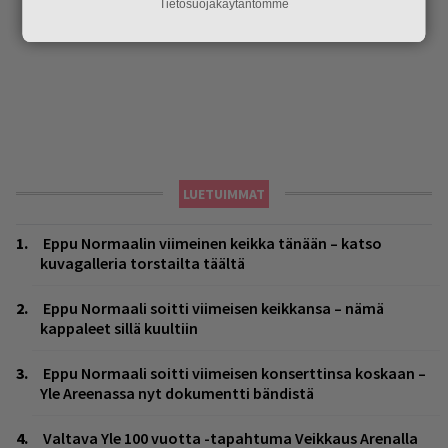
Tietosuojakäytäntömme
LUETUIMMAT
Eppu Normaalin viimeinen keikka tänään – katso
kuvagalleria torstailta täältä
Eppu Normaali soitti viimeisen keikkansa – nämä
kappaleet sillä kuultiin
Eppu Normaali soitti viimeisen konserttinsa koskaan –
Yle Areenassa nyt dokumentti bändistä
Valtava Yle 100 vuotta -tapahtuma Veikkaus Arenalla