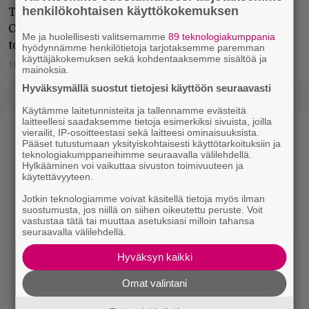
henkilökohtaisen käyttökokemuksen
The Flaming Lipsin höyryinen keulakuva Wayne
Coyne kertoi Rumbassa 9/14 sekavahkoja asioita
Me ja huolellisesti valitsemamme
89 teknologiakumppania
tornadon liepeiltä.
hyödynnämme henkilötietoja tarjotaksemme paremman
käyttäjäkokemuksen sekä kohdentaaksemme sisältöä ja
18.11.2014
Joonas Kuisma
mainoksia.
Hyväksymällä suostut tietojesi käyttöön seuraavasti
Käytämme laitetunnisteita ja tallennamme evästeitä
laitteellesi saadaksemme tietoja esimerkiksi sivuista, joilla
vierailit, IP-osoitteestasi sekä laitteesi ominaisuuksista.
Pääset tutustumaan yksityiskohtaisesti käyttötarkoituksiin ja
teknologiakumppaneihimme seuraavalla välilehdellä.
Hylkääminen voi vaikuttaa sivuston toimivuuteen ja
käytettävyyteen.
Jotkin teknologiamme voivat käsitellä tietoja myös ilman
suostumusta, jos niillä on siihen oikeutettu peruste. Voit
vastustaa tätä tai muuttaa asetuksiasi milloin tahansa
seuraavalla välilehdellä.
Hyväksyn kaikki
Omat valintani