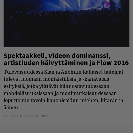
Spektaakkeli, videon dominanssi,
artistiuden häivyttäminen ja Flow 2016
Tulevaisuudessa Sian ja Anohnin kaltaiset taitelijat
tulevat luomaan moniaistillisia ja -kanavaisia
esityksiä, jotka ylittävät kiinnostavuudessaan,
mahdollisuuksissaan ja monimutkaisuudessaan
loputtomin tavoin kanonisoidun miehen, kitaran ja
äänen.
16.08.2016
Joonas Kuisma