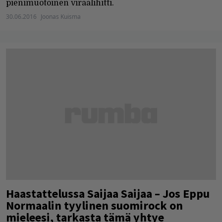
pienimuotoinen viraalihitti.
30.06.2016
Joonas Kuisma
Haastattelussa Saijaa Saijaa – Jos Eppu
Normaalin tyylinen suomirock on
mieleesi, tarkasta tämä yhtye