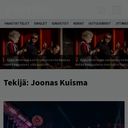
HAASTATTELUT
SINGLET
IGNOSTOT
KEIKAT
UUTUUSBIISIT
JYTÄKE
1.
2.
Eppu Normaali soitti viimeisen keikkansa
Eppu Normaalin viimeinen keik
– nämä kappaleet sillä kuultiin
katso kuvagalleria torstailta täält
Tekijä:
Joonas Kuisma