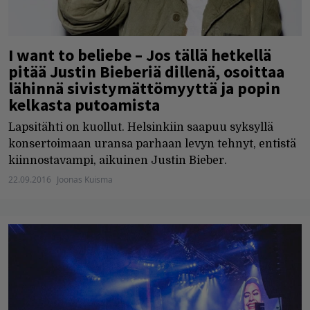
I want to beliebe – Jos tällä hetkellä
pitää Justin Bieberiä dillenä, osoittaa
lähinnä sivistymättömyyttä ja popin
kelkasta putoamista
Lapsitähti on kuollut. Helsinkiin saapuu syksyllä
konsertoimaan uransa parhaan levyn tehnyt, entistä
kiinnostavampi, aikuinen Justin Bieber.
22.09.2016
Joonas Kuisma