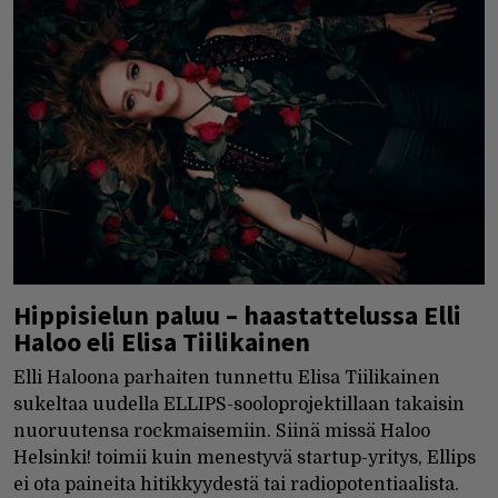
Hippisielun paluu – haastattelussa Elli
Haloo eli Elisa Tiilikainen
Elli Haloona parhaiten tunnettu Elisa Tiilikainen
sukeltaa uudella ELLIPS-sooloprojektillaan takaisin
nuoruutensa rockmaisemiin. Siinä missä Haloo
Helsinki! toimii kuin menestyvä startup-yritys, Ellips
ei ota paineita hitikkyydestä tai radiopotentiaalista.