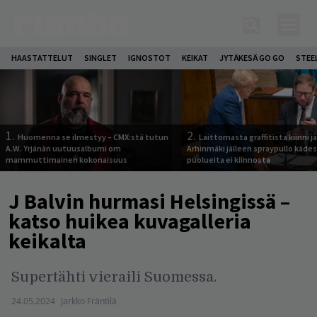
HAASTATTELUT
SINGLET
IGNOSTOT
KEIKAT
JYTÄKESÄ GO GO
STEE
1.
2.
Huomenna se ilmestyy – CMX:stä tutun
Laittomasta graffitista kiinni 
A.W. Yrjänän uutuusalbumi om
Arhinmäki jälleen spraypullo kädes
mammuttimainen kokonaisuus
puolueita ei kiinnosta
J Balvin hurmasi Helsingissä –
katso huikea kuvagalleria
keikalta
Supertähti vieraili Suomessa.
24.05.2024
Jarkko Fräntilä