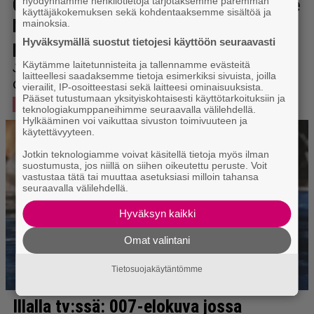
hyödynnämme henkilötietoja tarjotaksemme paremman
käyttäjäkokemuksen sekä kohdentaaksemme sisältöä ja
mainoksia.
Hyväksymällä suostut tietojesi käyttöön seuraavasti
Käytämme laitetunnisteita ja tallennamme evästeitä
laitteellesi saadaksemme tietoja esimerkiksi sivuista, joilla
vierailit, IP-osoitteestasi sekä laitteesi ominaisuuksista.
Pääset tutustumaan yksityiskohtaisesti käyttötarkoituksiin ja
teknologiakumppaneihimme seuraavalla välilehdellä.
Hylkääminen voi vaikuttaa sivuston toimivuuteen ja
käytettävyyteen.
Jotkin teknologiamme voivat käsitellä tietoja myös ilman
suostumusta, jos niillä on siihen oikeutettu peruste. Voit
vastustaa tätä tai muuttaa asetuksiasi milloin tahansa
seuraavalla välilehdellä.
Hyväksyn kaikki
Omat valintani
Tietosuojakäytäntömme