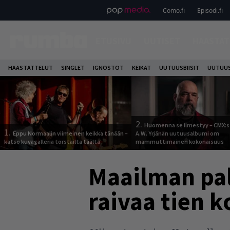
Como.fi
Episodi.fi
ETUSIVU
UUTISET
HAASTAT
HAASTATTELUT
SINGLET
IGNOSTOT
KEIKAT
UUTUUSBIISIT
UUTUUS
2.
Huomenna se ilmestyy – CMX:s
1.
Eppu Normaalin viimeinen keikka tänään –
A.W. Yrjänän uutuusalbumi om
katso kuvagalleria torstailta täältä
mammuttimainen kokonaisuus
Maailman pa
raivaa tien k