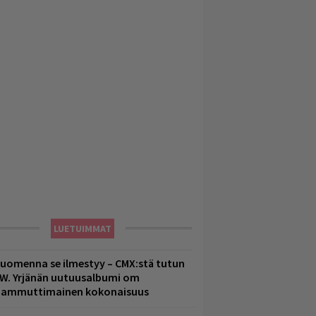
LUETUIMMAT
uomenna se ilmestyy – CMX:stä tutun
.W. Yrjänän uutuusalbumi om
ammuttimainen kokonaisuus