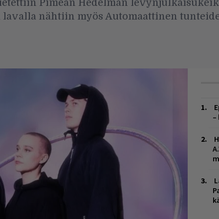
ietettiin Pimeän Hedelmän levynjulkaisukeikka
a lavalla nähtiin myös Automaattinen tunteid
E
–
H
A
m
L
P
k