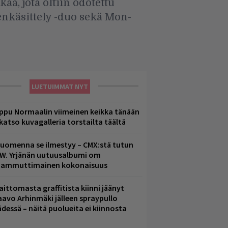
a, jota oltiin odotettu
enkäsittely -duo sekä Mon-
LUETUIMMAT NYT
ppu Normaalin viimeinen keikka tänään
 katso kuvagalleria torstailta täältä
uomenna se ilmestyy – CMX:stä tutun
.W. Yrjänän uutuusalbumi om
ammuttimainen kokonaisuus
aittomasta graffitista kiinni jäänyt
aavo Arhinmäki jälleen spraypullo
ädessä – näitä puolueita ei kiinnosta