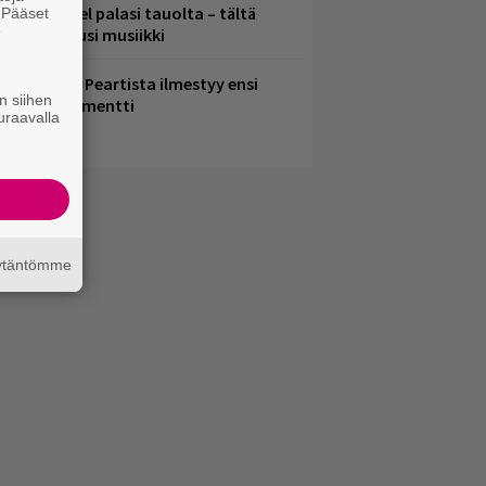
lind Channel palasi tauolta – tältä
. Pääset
e
uulostaa uusi musiikki
ushin Neail Peartista ilmestyy ensi
n siihen
uussa dokumentti
uraavalla
äytäntömme