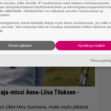
B
i sivuista, joilla vierailit, IP-osoitteestasi sekä laitteesi ominaisuuksista
an yksityiskohtaisesti käyttötarkoituksiin ja teknologiakumppaneihimm
k
la välilehdellä. Hylkääminen voi vaikuttaa sivuston toimivuuteen ja
yyteen.
R
knologiamme voivat käsitellä tietoja myös ilman suostumusta, jos niillä o
k
u peruste. Voit vastustaa tätä tai muuttaa asetuksiasi milloin tahansa se
lä.
Omat valintani
Hyväksyn kaikki
Tietosuojak