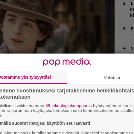
L
P
k
E
–
V
V
m
T
vostamme yksityisyyttäsi
Valintasi
n
semme suostumuksesi tarjotaksemme henkilökohtai
M
ökokemuksen
1
i
lellisesti valitsemamme
89 teknologiakumppania
hyödynnämme henkilö
semme paremman käyttäjäkokemuksen sekä kohdentaaksemme sisältöä
a.
W
ällä suostut tietojesi käyttöön seuraavasti
n
laitetunnisteita ja tallennamme evästeitä laitteellesi saadaksemme tie