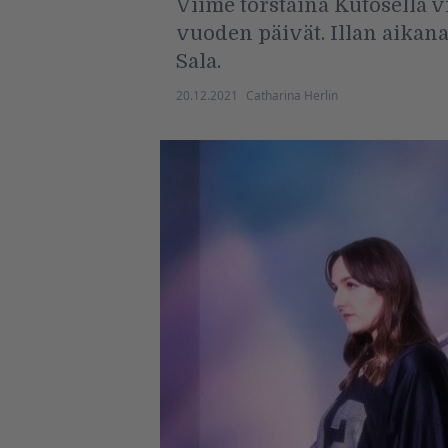
Viime torstaina Kutosella v
vuoden päivät. Illan aikan
Sala.
20.12.2021
Catharina Herlin