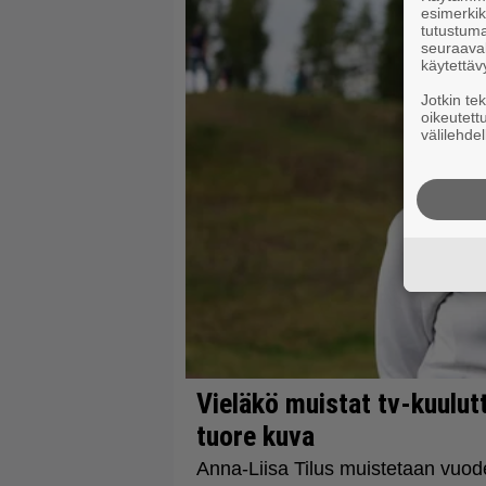
esimerkiks
tutustuma
seuraaval
käytettäv
Jotkin te
oikeutett
välilehdel