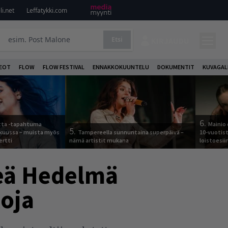
i.net
Leffatykki.com
Etsi
KIRJAUDU
DEOT
FLOW
FLOW FESTIVAL
ENNAKKOKUUNTELU
DOKUMENTIT
KUVAGAL
6.
otta -tapahtuma
Mainio 
5.
skuussa – muista myös
Tampereella sunnuntaina superpäivä –
10-vuotis
ertti
nämä artistit mukana
loistoesii
eä Hedelmä
loja