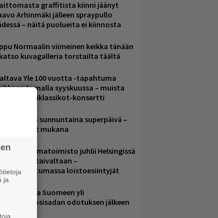
aittomasta graffitista kiinni jäänyt
aavo Arhinmäki jälleen spraypullo
ädessä – näitä puolueita ei kiinnosta
ppu Normaalin viimeinen keikka tänään
 katso kuvagalleria torstailta täältä
altava Yle 100 vuotta -tapahtuma
eikkaus Arenalla syyskuussa – muista
yös metalliklassikot-konsertti
ampereella sunnuntaina superpäivä –
ämä artistit mukana
sen
ainio ohjelmatoimisto juhlii Helsingissä
0-vuotista taivaltaan –
lmaistapahtumassa loistoesiintyjät
tietoja
 ja
eezer palaa Suomeen yli
eljännesvuosisadan odotuksen jälkeen
toja