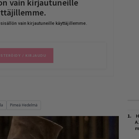
la
Pimeä Hedelmä
H
A
m