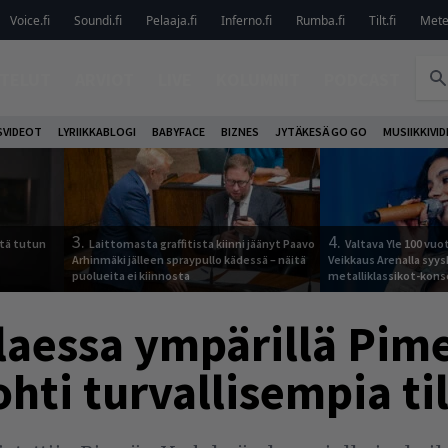
Voice.fi
Soundi.fi
Pelaaja.fi
Inferno.fi
Rumba.fi
Tilt.fi
Metel
TELUT
ARVIOT
LIVE
KOLUMNIT
PODCAST
VIDEOT
LYRIIKKABLOGI
BABYFACE
BIZNES
JYTÄKESÄ GO GO
MUSIIKKIVI
3.
4.
tä tutun
Laittomasta graffitista kiinni jäänyt Paavo
Valtava Yle 100 vu
Arhinmäki jälleen spraypullo kädessä – näitä
Veikkaus Arenalla syy
puolueita ei kiinnosta
metalliklassikot-kons
laessa ympärillä Pim
ohti turvallisempia ti