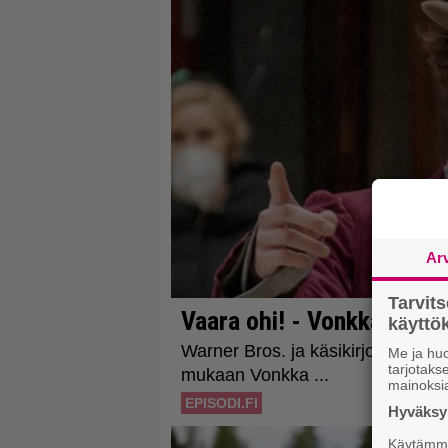
Ar
Tarvit
käytt
Me ja huo
tarjotak
mainoksi
Hyväksym
Käytämme 