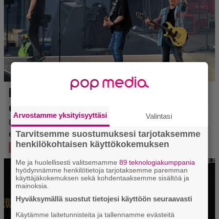
Arvostamme yksityisyyttäsi
Valintasi
Tarvitsemme suostumuksesi tarjotaksemme
henkilökohtaisen käyttökokemuksen
Me ja huolellisesti valitsemamme
89 teknologiakumppania
hyödynnämme henkilötietoja tarjotaksemme paremman
käyttäjäkokemuksen sekä kohdentaaksemme sisältöä ja
mainoksia.
Hyväksymällä suostut tietojesi käyttöön seuraavasti
Käytämme laitetunnisteita ja tallennamme evästeitä