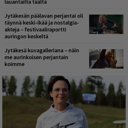
lauantailta täältä
Jytäkesän päälavan perjantai oli
täynnä keski-ikää ja nostalgia-
akteja – festivaaliraportti
auringon keskeltä
Jytäkesä kuvagalleriana – näin
me aurinkoisen perjantain
koimme