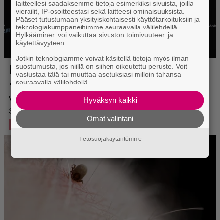
laitteellesi saadaksemme tietoja esimerkiksi sivuista, joilla
vierailit, IP-osoitteestasi sekä laitteesi ominaisuuksista.
Pääset tutustumaan yksityiskohtaisesti käyttötarkoituksiin ja
teknologiakumppaneihimme seuraavalla välilehdellä.
Hylkääminen voi vaikuttaa sivuston toimivuuteen ja
käytettävyyteen.
Jotkin teknologiamme voivat käsitellä tietoja myös ilman
suostumusta, jos niillä on siihen oikeutettu peruste. Voit
vastustaa tätä tai muuttaa asetuksiasi milloin tahansa
seuraavalla välilehdellä.
Hyväksyn kaikki
Omat valintani
Tietosuojakäytäntömme