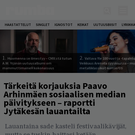
HAASTATTELUT
SINGLET
IGNOSTOT
KEIKAT
UUTUUSBIISIT
LYRIIKK
1.
2.
Huomenna se ilmestyy – CMX:stä tutun
Valtava Yle 100 vuotta -tapah
A.W. Yrjänän uutuusalbumi om
Veikkaus Arenalla syyskuussa – m
mammuttimainen kokonaisuus
metalliklassikot-konsertti
Tärkeitä korjauksia Paavo
Arhinmäen sosiaalisen median
päivitykseen – raportti
Jytäkesän lauantailta
Lauantaina sade kasteli festivaalikävijät,
mutta se tuskin haittasi ketään.