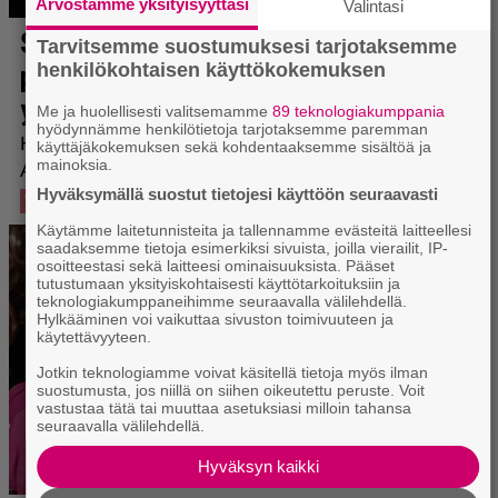
Arvostamme yksityisyyttäsi
Valintasi
Tarvitsemme suostumuksesi tarjotaksemme
henkilökohtaisen käyttökokemuksen
Me ja huolellisesti valitsemamme
89 teknologiakumppania
hyödynnämme henkilötietoja tarjotaksemme paremman
käyttäjäkokemuksen sekä kohdentaaksemme sisältöä ja
mainoksia.
Hyväksymällä suostut tietojesi käyttöön seuraavasti
Käytämme laitetunnisteita ja tallennamme evästeitä laitteellesi
saadaksemme tietoja esimerkiksi sivuista, joilla vierailit, IP-
osoitteestasi sekä laitteesi ominaisuuksista. Pääset
tutustumaan yksityiskohtaisesti käyttötarkoituksiin ja
teknologiakumppaneihimme seuraavalla välilehdellä.
Hylkääminen voi vaikuttaa sivuston toimivuuteen ja
käytettävyyteen.
Jotkin teknologiamme voivat käsitellä tietoja myös ilman
suostumusta, jos niillä on siihen oikeutettu peruste. Voit
vastustaa tätä tai muuttaa asetuksiasi milloin tahansa
seuraavalla välilehdellä.
Hyväksyn kaikki