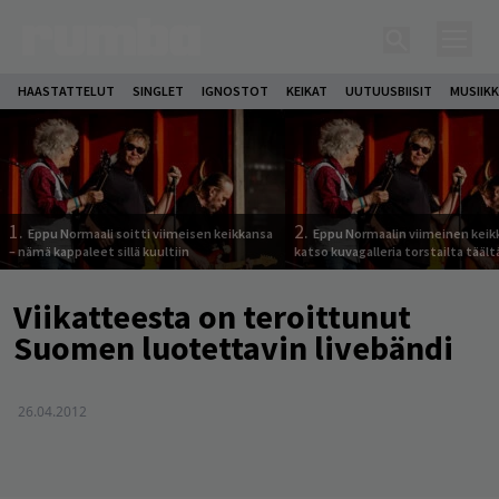
HAASTATTELUT
SINGLET
IGNOSTOT
KEIKAT
UUTUUSBIISIT
MUSIIKK
1.
2.
Eppu Normaali soitti viimeisen keikkansa
Eppu Normaalin viimeinen keik
– nämä kappaleet sillä kuultiin
katso kuvagalleria torstailta täält
Viikatteesta on teroittunut
Suomen luotettavin livebändi
26.04.2012