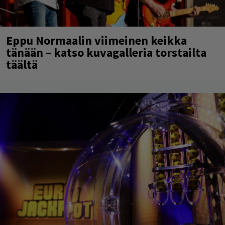
Eppu Normaalin viimeinen keikka
tänään – katso kuvagalleria torstailta
täältä