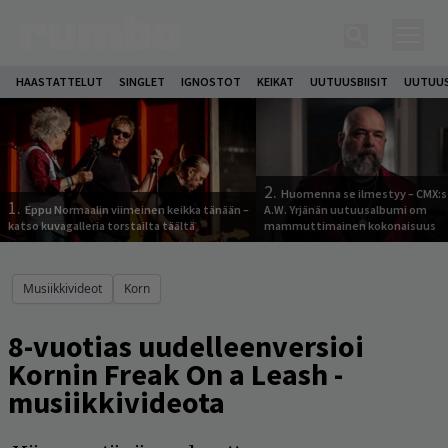
HAASTATTELUT
SINGLET
IGNOSTOT
KEIKAT
UUTUUSBIISIT
UUTUUS
2.
Huomenna se ilmestyy – CMX:s
1.
Eppu Normaalin viimeinen keikka tänään –
A.W. Yrjänän uutuusalbumi om
katso kuvagalleria torstailta täältä
mammuttimainen kokonaisuus
Musiikkivideot
Korn
8-vuotias uudelleenversioi
Kornin Freak On a Leash -
musiikkivideota