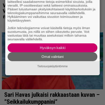
laitteellesi saadaksemme tietoja esimerkiksi sivuista, joilla
Valtava Yle 100 vuotta -tapahtuma
vierailit, IP-osoitteestasi sekä laitteesi ominaisuuksista.
Veikkaus Arenalla syyskuussa – muista
Pääset tutustumaan yksityiskohtaisesti käyttötarkoituksiin ja
teknologiakumppaneihimme seuraavalla välilehdellä.
myös metalliklassikot-konsertti
Hylkääminen voi vaikuttaa sivuston toimivuuteen ja
käytettävyyteen.
Jotkin teknologiamme voivat käsitellä tietoja myös ilman
suostumusta, jos niillä on siihen oikeutettu peruste. Voit
vastustaa tätä tai muuttaa asetuksiasi milloin tahansa
seuraavalla välilehdellä.
Hyväksyn kaikki
Omat valintani
Tietosuojakäytäntömme