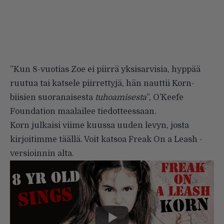
”Kun 8-vuotias Zoe ei piirrä yksisarvisia, hyppää
ruutua tai katsele piirrettyjä, hän nauttii Korn-
biisien suoranaisesta
tuhoamisesta
”, O’Keefe
Foundation maalailee tiedotteessaan.
Korn julkaisi viime kuussa uuden levyn, josta
kirjoitimme
täällä
. Voit katsoa Freak On a Leash -
versioinnin alta.