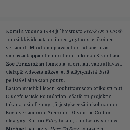
Kornin
vuonna 1999 julkaistusta
Freak On a Leash
-musiikkivideosta on ilmestynyt uusi erikoinen
versiointi. Muutama päivä sitten julkaistussa
videossa kappaletta nimittäin tulkitaan 8-vuotiaan
Zoe Franziskan
toimesta, ja erittäin vakuuttavasti
vieläpä: videosta näkee, että eläytymistä tästä
pelistä ei ainakaan puutu.
Lasten musiikilliseen kouluttamiseen erikoistunut
O’Keefe Music Foundation -säätiö on
projektin
takana
, esitellen nyt järjestyksessään kolmannen
Korn-versioinnin. Aiemmin 10-vuotias
Colt
on
eläytynyt Kornin
Blind
-biisiin, kun taas 6-vuotias
Michael
heittäytyi
Here To Stay
-kappaleen