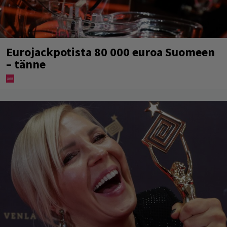
Eurojackpotista 80 000 euroa Suomeen
– tänne