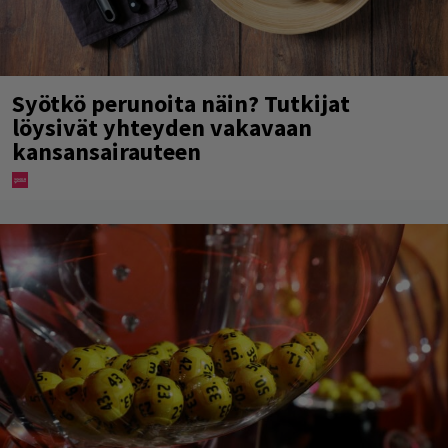
Syötkö perunoita näin? Tutkijat
löysivät yhteyden vakavaan
kansansairauteen