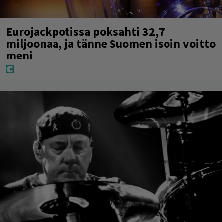
Eurojackpotissa poksahti 32,7
miljoonaa, ja tänne Suomen isoin voitto
meni