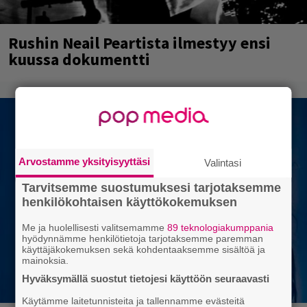
Rushin Neail Peartista ilmestyy ensi
kuussa dokumentti
Arvostamme yksityisyyttäsi
Valintasi
Tarvitsemme suostumuksesi tarjotaksemme
henkilökohtaisen käyttökokemuksen
Me ja huolellisesti valitsemamme
89 teknologiakumppania
hyödynnämme henkilötietoja tarjotaksemme paremman
käyttäjäkokemuksen sekä kohdentaaksemme sisältöä ja
mainoksia.
Hyväksymällä suostut tietojesi käyttöön seuraavasti
Käytämme laitetunnisteita ja tallennamme evästeitä