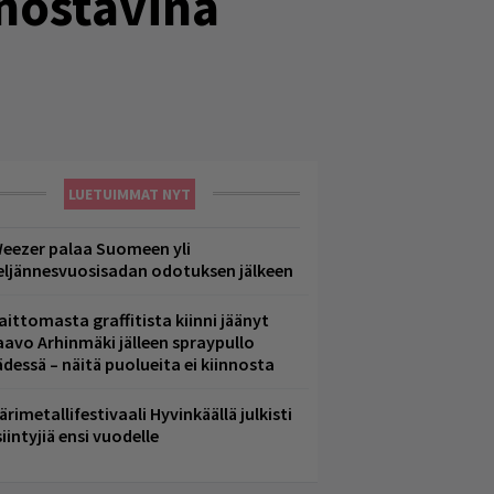
nnostavina
LUETUIMMAT NYT
eezer palaa Suomeen yli
eljännesvuosisadan odotuksen jälkeen
aittomasta graffitista kiinni jäänyt
aavo Arhinmäki jälleen spraypullo
ädessä – näitä puolueita ei kiinnosta
ärimetallifestivaali Hyvinkäällä julkisti
iintyjiä ensi vuodelle