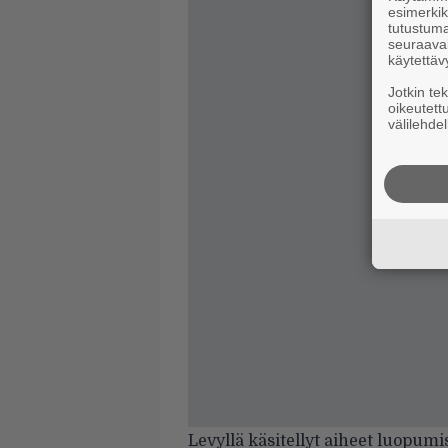
esimerkiks
tutustuma
seuraaval
käytettäv
Jotkin te
oikeutett
välilehdel
Levyllä käsitellyt aiheet luopum