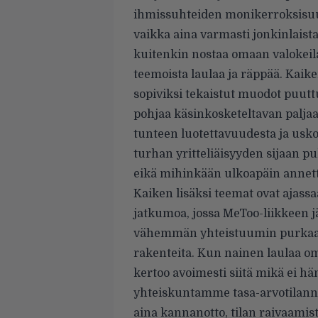
ihmissuhteiden monikerroksisuut
vaikka aina varmasti jonkinlaista
kuitenkin nostaa omaan valokeilaa
teemoista laulaa ja räppää. Kaik
sopiviksi tekaistut muodot puutt
pohjaa käsinkosketeltavan paljaa
tunteen luotettavuudesta ja uskot
turhan yritteliäisyyden sijaan 
eikä mihinkään ulkoapäin annet
Kaiken lisäksi teemat ovat ajassa
jatkumoa, jossa MeToo-liikkeen 
vähemmän yhteistuumin purkaa pa
rakenteita. Kun nainen laulaa om
kertoo avoimesti siitä mikä ei hän
yhteiskuntamme tasa-arvotilannett
aina kannanotto, tilan raivaamist