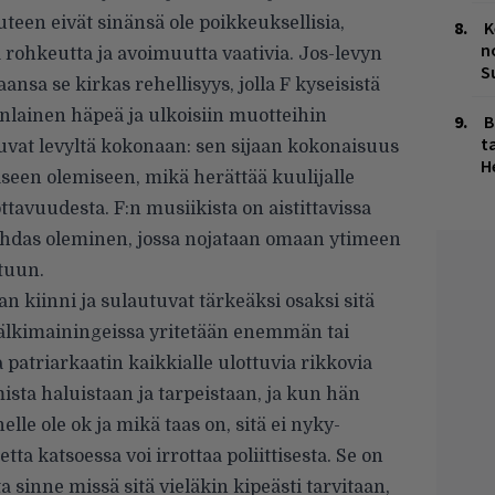
een eivät sinänsä ole poikkeuksellisia,
K
n
 rohkeutta ja avoimuutta vaativia. Jos-levyn
S
nsa se kirkas rehellisyys, jolla F kyseisistä
enlainen häpeä ja ulkoisiin muotteihin
B
ta
uvat levyltä kokonaan: sen sijaan kokonaisuus
H
seen olemiseen, mikä herättää kuulijalle
tavuudesta. F:n musiikista on aistittavissa
puhdas oleminen, jossa nojataan omaan ytimeen
tuun.
an kiinni ja sulautuvat tärkeäksi osaksi sitä
jälkimainingeissa yritetään enemmän tai
triarkaatin kaikkialle ulottuvia rikkovia
ista haluistaan ja tarpeistaan, ja kun hän
elle ole ok ja mikä taas on, sitä ei nyky-
a katsoessa voi irrottaa poliittisesta. Se on
a sinne missä sitä vieläkin kipeästi tarvitaan,