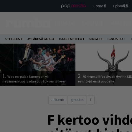
Como.fi
Episodi.fi
ETUSIVU
UUTISET
HAASTAT
STEELFEST
JYTÄKESÄ GO GO
HAASTATTELUT
SINGLET
IGNOSTOT
T
1.
2.
Weezer palaa Suomeen yli
Äärimetallifestivaali Hyvinkäällä
neljännesvuosisadan odotuksen jälkeen
esiintyjiä ensi vuodelle
albumit
ignostot
f
F kertoo vihd