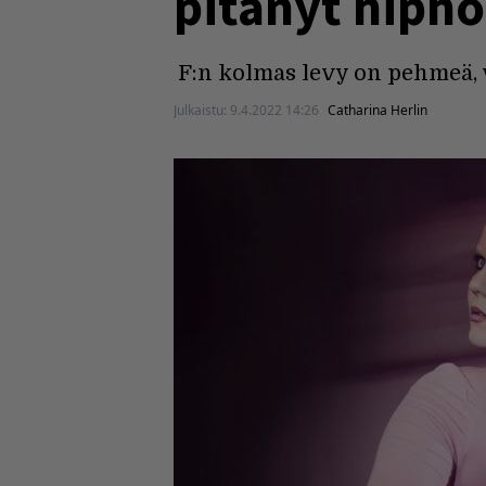
pitänyt hipho
F:n kolmas levy on pehmeä, 
Julkaistu:
9.4.2022 14:26
Catharina Herlin