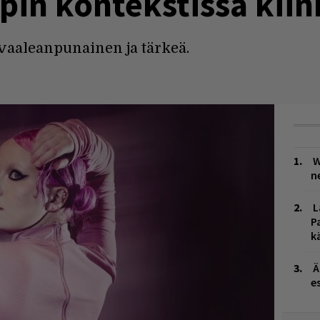
pin kontekstissa kii
vaaleanpunainen ja tärkeä.
W
n
L
P
k
Ä
es