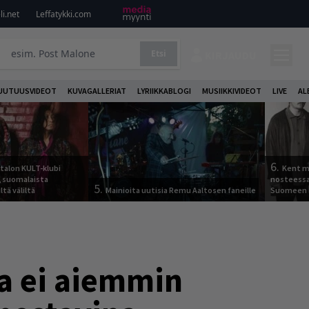
i.net
Leffatykki.com
Etsi
KIRJAUDU
UUTUUSVIDEOT
KUVAGALLERIAT
LYRIIKKABLOGI
MUSIIKKIVIDEOT
LIVE
AL
6.
italon KULT-klubi
Kent ma
a, suomalaista
nosteessa
5.
ltä väliltä
Mainioita uutisia Remu Aaltosen faneille
Suomeen
ta ei aiemmin