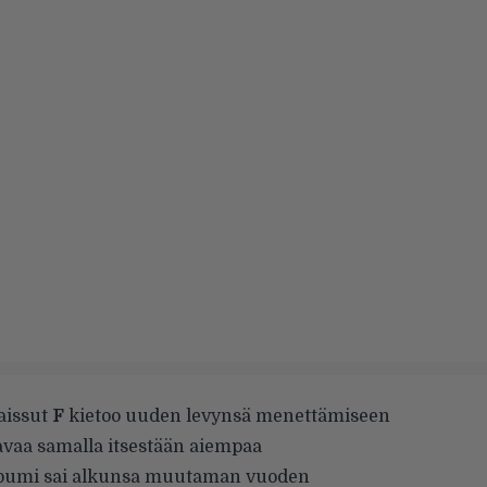
aissut
F
kietoo uuden levynsä menettämiseen
 avaa samalla itsestään aiempaa
lbumi sai alkunsa muutaman vuoden