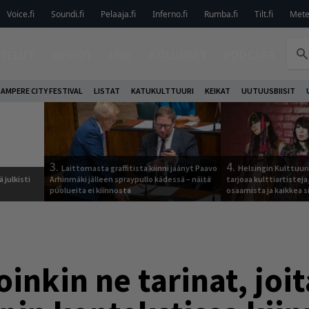
Voice.fi
Soundi.fi
Pelaaja.fi
Inferno.fi
Rumba.fi
Tilt.fi
Metel
TELUT
ARVIOT
LIVE
KOLUMNIT
PODCAST
AMPERE CITY FESTIVAL
LISTAT
KATUKULTTUURI
KEIKAT
UUTUUSBIISIT
3.
4.
Laittomasta graffitista kiinni jäänyt Paavo
Helsingin Kulttuur
 julkisti
Arhinmäki jälleen spraypullo kädessä – näitä
tarjoaa kulttiartistej
puolueita ei kiinnosta
osaamista ja kaikkea si
oinkin ne tarinat, joi