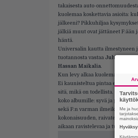
takaisesta auto-onnettomuudesta,
kuolemaa koskettavia asioita: kuk
jälkeeni? Pikkuhiljaa kysymykset
jälkiä muut ovat jättäneet F:ään
häntä.
Universalin kautta ilmestyneen 
tuotannosta vastaa
Juho
Suutar
Hassan
Maikalia
.
Kun levy alkaa kuolemasta, se raj
Ar
Ei kaunisteltua pintaa eikä käde
sitä, mikä on todellista.
Tunti hi
Tarvit
käytt
koko albumille: syvä ja painava t
Me ja huo
sekä F:n varman ilmeikäs tapa käyt
tarjotak
kokonaisuuden, raivaten kuulija
mainoksi
aikaan ravistelevaa ja turvallista.
Hyväksym
Käytämme 