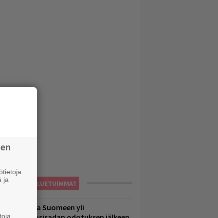
sen
tietoja
 ja
LUETUIMMAT
eezer palaa Suomeen yli
toja
eljännesvuosisadan odotuksen jälkeen