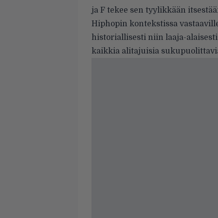
ja F tekee sen tyylikkään itsestää
Hiphopin kontekstissa vastaaville 
historiallisesti niin laaja-alais
kaikkia alitajuisia sukupuolittavi