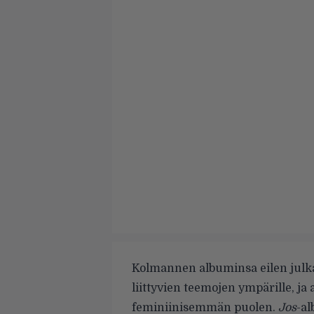
Kolmannen albuminsa eilen julk
liittyvien teemojen ympärille, ja
feminiinisemmän puolen.
Jos
-a