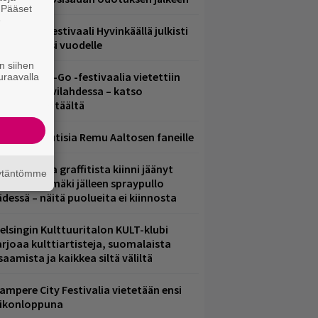
. Pääset
e
ärimetallifestivaali Hyvinkäällä julkisti
iintyjiä ensi vuodelle
n siihen
ytäkesä Go-Go -festivaalia vietettiin
uraavalla
elsingin Suvilahdessa – katso
uvagalleria täältä
ainioita uutisia Remu Aaltosen faneille
aittomasta graffitista kiinni jäänyt
äytäntömme
aavo Arhinmäki jälleen spraypullo
ädessä – näitä puolueita ei kiinnosta
elsingin Kulttuuritalon KULT-klubi
arjoaa kulttiartisteja, suomalaista
saamista ja kaikkea siltä väliltä
ampere City Festivalia vietetään ensi
iikonloppuna