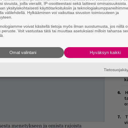
i sivuista, joilla vierailit, IP-osoitteestasi sekä laitteesi ominaisuuksista
an yksityiskohtaisesti käyttötarkoituksiin ja teknologiakumppaneihimm
Ä
la välilehdellä. Hylkääminen voi vaikuttaa sivuston toimivuuteen ja
yyteen.
es
knologiamme voivat käsitellä tietoja myös ilman suostumusta, jos niillä o
J
u peruste. Voit vastustaa tätä tai muuttaa asetuksiasi milloin tahansa se
lä.
H
k
Omat valintani
Hyväksyn kaikki
M
L
Tietosuojak
P
k
H
t
o
T
v
isesta menetykseen ja omista rajoista