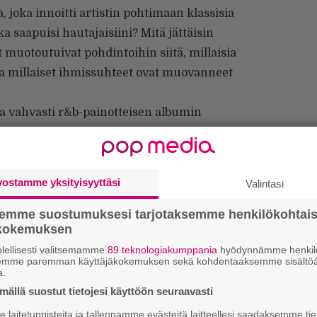
 joka innoitti artistin pohtimaan klassisia
a saapuisi hautajaisiini? Mitä jättäisin
 muotoutuivat pohdintoihin siitä, millaisia
 ja millaiset ihmissuhteet ovat muovanneet
ja vahvasti r&b-painotteisen albumin
inen
, ja vierailijoina kuullaan
Kasmiria
sekä
aa heti ensimmäiseksi kaiken triviaalin pois.
vostamme yksityisyyttäsi
Valintasi
nlämpöisiä yritelmiä, vaan mutkattomasti vain
maan
on introbiisinä monella tapaa symbolinen
semme suostumuksesi tarjotaksemme henkilökohtai
ökokemuksen
ematiikka, hyväilevän elegantti r&b-tausta
lellisesti valitsemamme
89 teknologiakumppania
hyödynnämme henkilö
tää ääntään toistuvat biisi biisiltä läpi
semme paremman käyttäjäkokemuksen sekä kohdentaaksemme sisältöä
lle polkua, jonka kulkeminen on samaan
a.
ällä suostut tietojesi käyttöön seuraavasti
W
laitetunnisteita ja tallennamme evästeitä laitteellesi saadaksemme tie
n