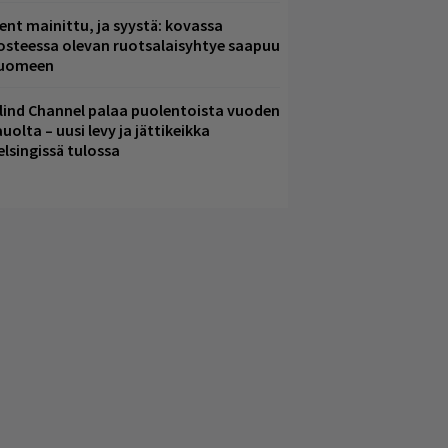
ent mainittu, ja syystä: kovassa
osteessa olevan ruotsalaisyhtye saapuu
uomeen
lind Channel palaa puolentoista vuoden
uolta – uusi levy ja jättikeikka
elsingissä tulossa