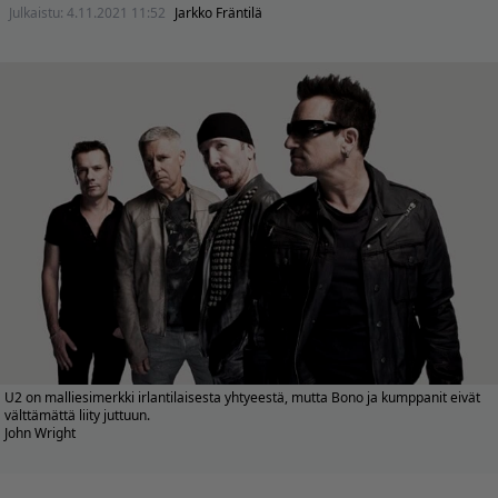
Julkaistu:
4.11.2021 11:52
Jarkko Fräntilä
U2 on malliesimerkki irlantilaisesta yhtyeestä, mutta Bono ja kumppanit eivät
välttämättä liity juttuun.
John Wright