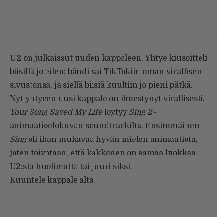
U2
on julkaissut uuden kappaleen. Yhtye kiusoitteli
biisillä jo eilen: bändi sai TikTokiin oman virallisen
sivustonsa, ja siellä biisiä kuultiin jo pieni pätkä.
Nyt yhtyeen uusi kappale on ilmestynyt virallisesti.
Your Song Saved My Life
löytyy
Sing 2
-
animaatioelokuvan soundtrackilta. Ensimmäinen
Sing
oli ihan mukavaa hyvän mielen animaatiota,
joten toivotaan, että kakkonen on samaa luokkaa.
U2:sta huolimatta tai juuri siksi.
Kuuntele kappale alta.