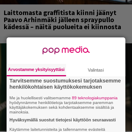
Laittomasta graffitista kiinni jäänyt
Paavo Arhinmäki jälleen spraypullo
kädessä – näitä puolueita ei kiinnosta
Arvostamme yksityisyyttäsi
Valintasi
Tarvitsemme suostumuksesi tarjotaksemme
henkilökohtaisen käyttökokemuksen
Me ja huolellisesti valitsemamme
89 teknologiakumppania
hyödynnämme henkilötietoja tarjotaksemme paremman
käyttäjäkokemuksen sekä kohdentaaksemme sisältöä ja
mainoksia.
Hyväksymällä suostut tietojesi käyttöön seuraavasti
Käytämme laitetunnisteita ja tallennamme evästeitä