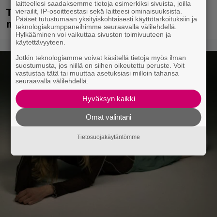
laitteellesi saadaksemme tietoja esimerkiksi sivuista, joilla
Tampereella sunnuntaina superpäivä –
vierailit, IP-osoitteestasi sekä laitteesi ominaisuuksista.
Pääset tutustumaan yksityiskohtaisesti käyttötarkoituksiin ja
nämä artistit mukana
teknologiakumppaneihimme seuraavalla välilehdellä.
Hylkääminen voi vaikuttaa sivuston toimivuuteen ja
käytettävyyteen.
Jotkin teknologiamme voivat käsitellä tietoja myös ilman
suostumusta, jos niillä on siihen oikeutettu peruste. Voit
vastustaa tätä tai muuttaa asetuksiasi milloin tahansa
seuraavalla välilehdellä.
Hyväksyn kaikki
Omat valintani
Tietosuojakäytäntömme