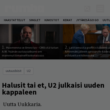
HAASTATTELUT
SINGLET
IGNOSTOT
KEIKAT
JYTÄKESÄ GO GO
UUTU
1.
2.
Huomenna se ilmestyy – CMX:stä tutun
Laittomasta graffitista kiinni 
A.W. Yrjänän uutuusalbumi om
Arhinmäki jälleen spraypullo kädes
mammuttimainen kokonaisuus
puolueita ei kiinnosta
uutuusbiisit
U2
Halusit tai et, U2 julkaisi uuden
kappaleen
Uutta Uukkaria.