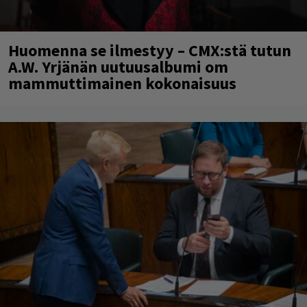
Huomenna se ilmestyy – CMX:stä tutun
A.W. Yrjänän uutuusalbumi om
mammuttimainen kokonaisuus