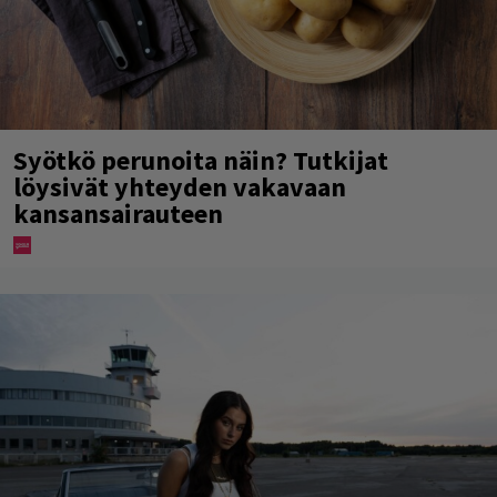
Syötkö perunoita näin? Tutkijat
löysivät yhteyden vakavaan
kansansairauteen