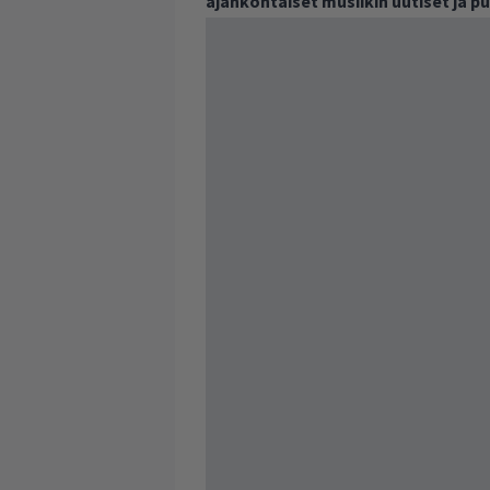
ajankohtaiset musiikin uutiset ja 