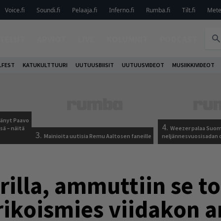
Voice.fi
Soundi.fi
Pelaaja.fi
Inferno.fi
Rumba.fi
Tilt.fi
Metel
TELUT
ARVIOT
LIVE
KOLUMNIT
PODCAST
LFEST
KATUKULTTUURI
UUTUUSBIISIT
UUTUUSVIDEOT
MUSIIKKIVIDEOT
jäänyt Paavo
4.
sä – näitä
Weezer palaa Suom
3.
Mainioita uutisia Remu Aaltosen faneille
neljännesvuosisadan 
lla, ammuttiin se tor
ikoismies viidakon a