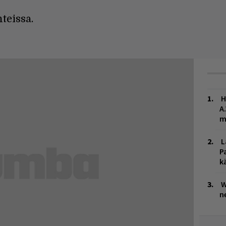
teissa.
H
A
m
L
P
k
W
n