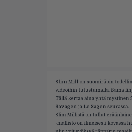
Slim Mill
on suomiräpin todellin
videoihin
tutustumalla
. Sama li
Tällä kertaa aina yhtä mystinen 
Savagen
ja
Le Sagen
seurassa.
Slim Millistä on tullut eräänlai
-mallisto on ilmeisesti kovassa hu
niin voit syöksyä räppärin maail