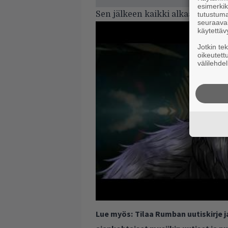
esimerkiks
Sen jälkeen kaikki alkaa vähitel
tutustuma
seuraaval
käytettäv
Jotkin te
oikeutett
välilehdel
Lue myös:
Tilaa Rumban uutiskirje 