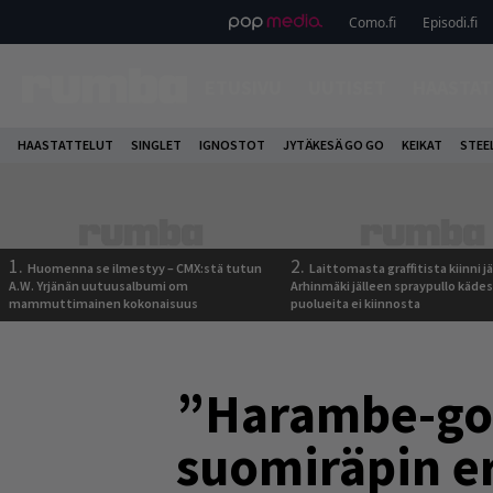
Como.fi
Episodi.fi
ETUSIVU
UUTISET
HAASTAT
HAASTATTELUT
SINGLET
IGNOSTOT
JYTÄKESÄ GO GO
KEIKAT
STEE
1.
2.
Huomenna se ilmestyy – CMX:stä tutun
Laittomasta graffitista kiinni 
A.W. Yrjänän uutuusalbumi om
Arhinmäki jälleen spraypullo kädes
mammuttimainen kokonaisuus
puolueita ei kiinnosta
”Harambe-gori
suomiräpin er