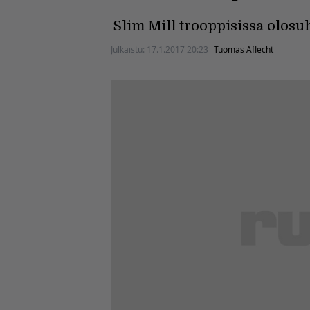
Slim Mill trooppisissa olosuh
Julkaistu:
17.1.2017 20:23
Tuomas Aflecht