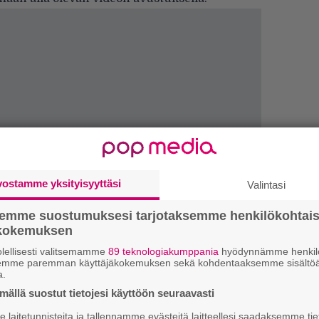
vostamme yksityisyyttäsi
Valintasi
semme suostumuksesi tarjotaksemme henkilökohtai
W
ökokemuksen
n
lellisesti valitsemamme
89 teknologiakumppania
hyödynnämme henkilö
semme paremman käyttäjäkokemuksen sekä kohdentaaksemme sisältöä
H
a.
A
ällä suostut tietojesi käyttöön seuraavasti
m
laitetunnisteita ja tallennamme evästeitä laitteellesi saadaksemme tie