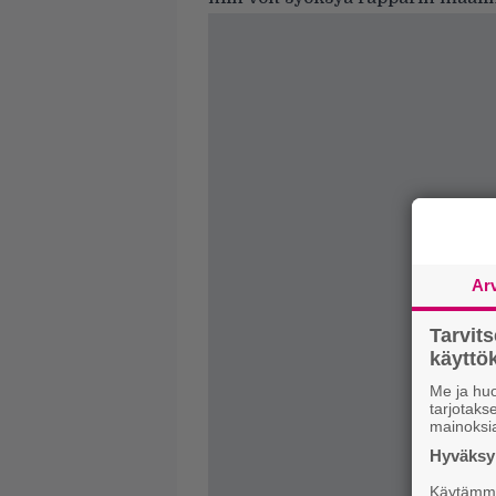
Ar
Tarvit
käytt
Me ja huo
tarjotak
mainoksi
Hyväksym
Käytämme 