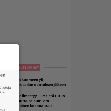
LUETUIMMAT
sen
eezer palaa Suomeen yli
eljännesvuosisadan odotuksen jälkeen
tietoja
 ja
uomenna se ilmestyy – CMX:stä tutun
.W. Yrjänän uutuusalbumi om
ammuttimainen kokonaisuus
toja