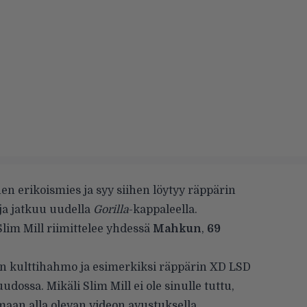
en erikoismies ja syy siihen löytyy räppärin
nja jatkuu uudella
Gorilla
-kappaleella.
Slim Mill riimittelee yhdessä
Mahkun
,
69
nen kulttihahmo ja esimerkiksi räppärin XD LSD
udossa. Mikäli Slim Mill ei ole sinulle tuttu,
maan alla olevan videon avustuksella.