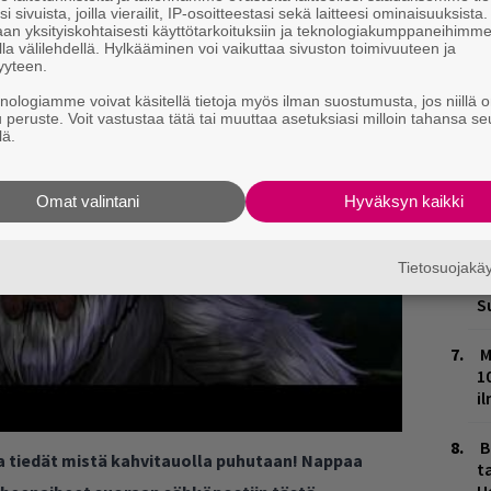
i sivuista, joilla vierailit, IP-osoitteestasi sekä laitteesi ominaisuuksista
L
len selviämään.
an yksityiskohtaisesti käyttötarkoituksiin ja teknologiakumppaneihimm
P
la välilehdellä. Hylkääminen voi vaikuttaa sivuston toimivuuteen ja
yyteen.
k
knologiamme voivat käsitellä tietoja myös ilman suostumusta, jos niillä o
M
u peruste. Voit vastustaa tätä tai muuttaa asetuksiasi milloin tahansa se
lä.
H
t
Omat valintani
Hyväksyn kaikki
o
K
Tietosuojak
n
S
M
1
i
B
ja tiedät mistä kahvitauolla puhutaan! Nappaa
ta