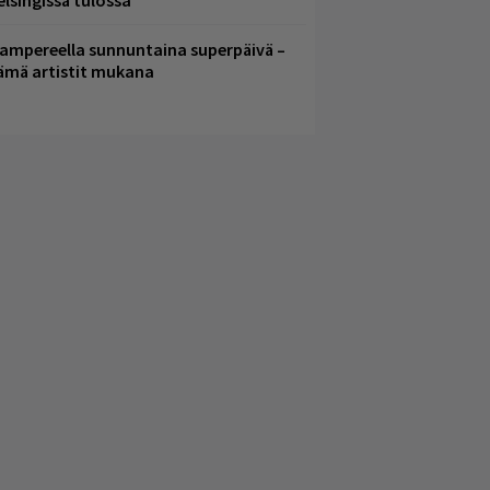
elsingissä tulossa
ampereella sunnuntaina superpäivä –
ämä artistit mukana