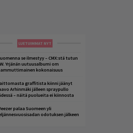
LUETUIMMAT NYT
uomenna se ilmestyy – CMX:stä tutun
.W. Yrjänän uutuusalbumi om
ammuttimainen kokonaisuus
aittomasta graffitista kiinni jäänyt
aavo Arhinmäki jälleen spraypullo
ädessä – näitä puolueita ei kiinnosta
eezer palaa Suomeen yli
eljännesvuosisadan odotuksen jälkeen