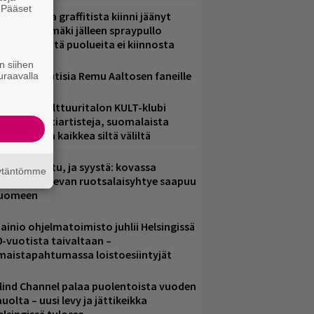
. Pääset
aittomasta graffitista kiinni jäänyt
e
aavo Arhinmäki jälleen spraypullo
ädessä – näitä puolueita ei kiinnosta
n siihen
ainioita uutisia Remu Aaltosen faneille
uraavalla
elsingin Kulttuuritalon KULT-klubi
arjoaa kulttiartisteja, suomalaista
saamista ja kaikkea siltä väliltä
ent mainittu, ja syystä: kovassa
äytäntömme
osteessa olevan ruotsalaisyhtye saapuu
uomeen
ainio ohjelmatoimisto juhlii Helsingissä
0-vuotista taivaltaan –
lmaistapahtumassa loistoesiintyjät
lind Channel palaa puolentoista vuoden
uolta – uusi levy ja jättikeikka