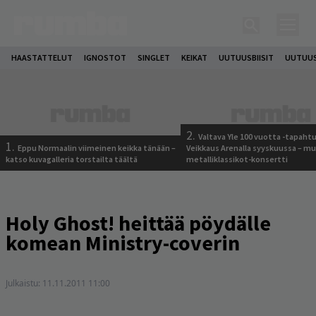
HAASTATTELUT
IGNOSTOT
SINGLET
KEIKAT
UUTUUSBIISIT
UUTUUS
2.
Valtava Yle 100 vuotta -tapah
1.
Eppu Normaalin viimeinen keikka tänään –
Veikkaus Arenalla syyskuussa – m
katso kuvagalleria torstailta täältä
metalliklassikot-konsertti
Holy Ghost! heittää pöydälle
komean Ministry-coverin
Julkaistu:
11.11.2011 11:00