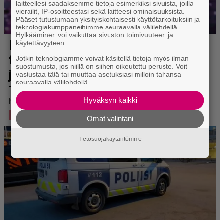
laitteellesi saadaksemme tietoja esimerkiksi sivuista, joilla
vierailit, IP-osoitteestasi sekä laitteesi ominaisuuksista.
Pääset tutustumaan yksityiskohtaisesti käyttötarkoituksiin ja
teknologiakumppaneihimme seuraavalla välilehdellä.
Hylkääminen voi vaikuttaa sivuston toimivuuteen ja
käytettävyyteen.
Jotkin teknologiamme voivat käsitellä tietoja myös ilman
suostumusta, jos niillä on siihen oikeutettu peruste. Voit
vastustaa tätä tai muuttaa asetuksiasi milloin tahansa
seuraavalla välilehdellä.
Hyväksyn kaikki
Omat valintani
Tietosuojakäytäntömme