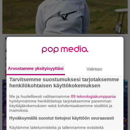
Arvostamme yksityisyyttäsi
Valintasi
Tarvitsemme suostumuksesi tarjotaksemme
henkilökohtaisen käyttökokemuksen
Me ja huolellisesti valitsemamme
89 teknologiakumppania
hyödynnämme henkilötietoja tarjotaksemme paremman
käyttäjäkokemuksen sekä kohdentaaksemme sisältöä ja
mainoksia.
Hyväksymällä suostut tietojesi käyttöön seuraavasti
Käytämme laitetunnisteita ja tallennamme evästeitä