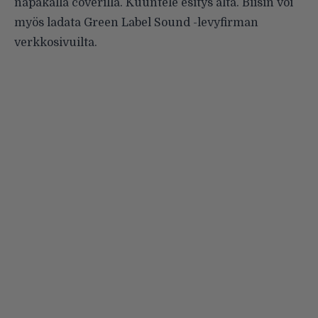
napakalla coverilla. Kuuntele esitys alta. Biisin voi
myös ladata Green Label Sound -levyfirman
verkkosivuilta
.