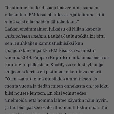
”Päätimme konkretisoida haaveemme samaan
aikaan kun EM-kisat oli tulossa. Ajattelimme, että
siinä voisi olla meidän lähtölaukaus.”
Lafkan ensimmäinen julkaisu oli Niilan kappale
Sukupolvien unelma
. Laulaja-lauluntekijä kirjoitti
sen Huuhkajien kannustusbiisiksi kun
maajoukkueen paikka EM-kisoissa varmistui
vuonna 2019. Räppäri
Repliikin
fiittaamaa biisiä on
kuunneltu pelkästään Spotifyssa reilusti yli neljä
miljoonaa kertaa eli platinaan oikeuttava määrä.
”Olen saanut tehdä musiikkia ammatikseni jo
monta vuotta ja tiedän miten onnekasta on, jos joku
biisi nousee lentoon. En olisi voinut edes
unelmoida, että homma lähtee käyntiin näin hyvin,
ja tuo biisi pääsee osaksi Suomen futishuumaa. Tai