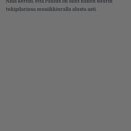
Niila kertoo, että Paulus on ollut hänen suurin
tukipilarinsa musiikkiuralla alusta asti.