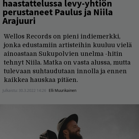
haastattelussa levy-yhtiön
perustaneet Paulus ja Niila
Arajuuri
Wellos Records on pieni indiemerkki,
jonka edustamiin artisteihin kuuluu vielä
ainoastaan Sukupolvien unelma -hitin
tehnyt Niila. Matka on vasta alussa, mutta
tulevaan suhtaudutaan innolla ja ennen
kaikkea hauskaa pitäen.
Julkaistu:
30.3.2022 14:26
Elli Muurikainen