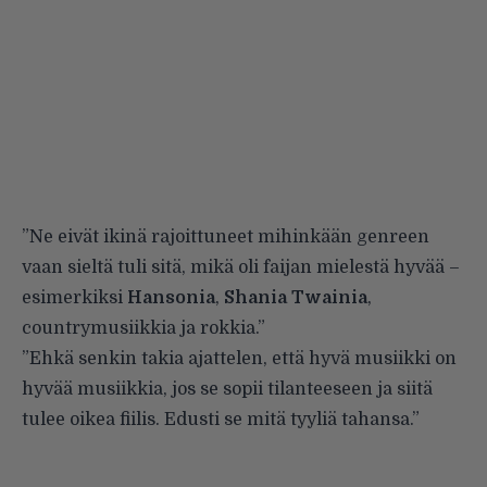
”Ne eivät ikinä rajoittuneet mihinkään genreen
vaan sieltä tuli sitä, mikä oli faijan mielestä hyvää –
esimerkiksi
Hansonia
,
Shania Twainia
,
countrymusiikkia ja rokkia.”
”Ehkä senkin takia ajattelen, että hyvä musiikki on
hyvää musiikkia, jos se sopii tilanteeseen ja siitä
tulee oikea fiilis. Edusti se mitä tyyliä tahansa.”