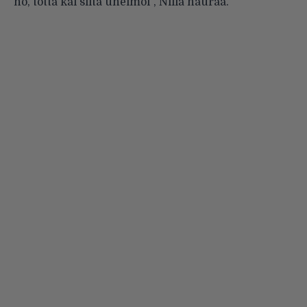
no, totta kai siitä unelmoi”, Niila nauraa.