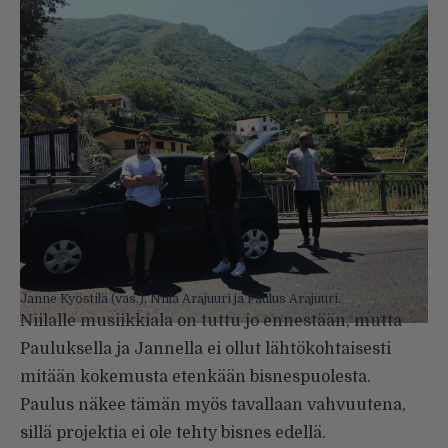
Janne Kyöstilä (vas.), Niila Arajuuri ja Paulus Arajuuri.
Niilalle musiikkiala on tuttu jo ennestään, mutta
Pauluksella ja Jannella ei ollut lähtökohtaisesti
mitään kokemusta etenkään bisnespuolesta.
Paulus näkee tämän myös tavallaan vahvuutena,
sillä projektia ei ole tehty bisnes edellä.