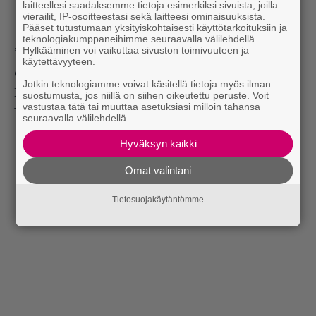
laitteellesi saadaksemme tietoja esimerkiksi sivuista, joilla
vierailit, IP-osoitteestasi sekä laitteesi ominaisuuksista.
Pääset tutustumaan yksityiskohtaisesti käyttötarkoituksiin ja
teknologiakumppaneihimme seuraavalla välilehdellä.
Hylkääminen voi vaikuttaa sivuston toimivuuteen ja
”Faijan musakokoelmassa on ollut siistiä se, että se
käytettävyyteen.
on aina ollut niin laaja”, Paulus kertoo.
Jotkin teknologiamme voivat käsitellä tietoja myös ilman
Hän muistelee, että isä kävi työnsä puolesta usein
suostumusta, jos niillä on siihen oikeutettu peruste. Voit
vastustaa tätä tai muuttaa asetuksiasi milloin tahansa
Yhdysvalloissa ja tapasi tuoda sieltä cd-levyjä
seuraavalla välilehdellä.
tuliaisena.
Hyväksyn kaikki
Omat valintani
Tietosuojakäytäntömme