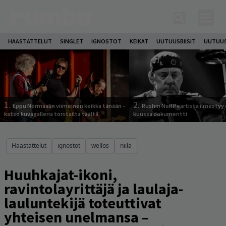
HAASTATTELUT
SINGLET
IGNOSTOT
KEIKAT
UUTUUSBIISIT
UUTUUS
1.
2.
Eppu Normaalin viimeinen keikka tänään –
Rushin Neil Peartista ilmestyy 
katso kuvagalleria torstailta täältä
kuussa dokumentti
Haastattelut
ignostot
wellos
niila
Huuhkajat-ikoni,
ravintolayrittäjä ja laulaja-
lauluntekijä toteuttivat
yhteisen unelmansa –