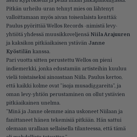
asuu Kyproksella ja pelaa maan jalkapalloliigassa.
Pitkän urheilu-uran tehnyt mies on lähtenyt
valloittamaan myös aivan toisenlaista kenttää:
Paulus pyörittää Wellos Records -nimistä levy-
yhtiötä yhdessä muusikkoveljensä
Niila Arajuuren
ja kaksikon pitkäaikaisen ystävän
Janne
Kyöstilän
kanssa.
Pari vuotta sitten perustettu Wellos on pieni
indiemerkki, jonka edustamiin artisteihin kuuluu
vielä toistaiseksi ainoastaan Niila. Paulus kertoo,
että kaikki kolme ovat ”isoja musadiggareita”, ja
oman levy-yhtiön perustaminen on ollut ystävien
pitkäaikainen unelma.
”Minä ja Janne olemme aina uskoneet Niilaan ja
fanittaneet hänen tekemisiä pitkään. Hän sattui
olemaan urallaan sellaisella tilanteessa, että tämä