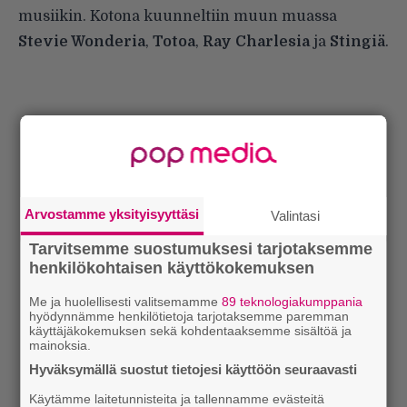
musiikin. Kotona kuunneltiin muun muassa
Stevie Wonderia
,
Totoa
,
Ray Charlesia
ja
Stingiä
.
Arvostamme yksityisyyttäsi
Valintasi
Tarvitsemme suostumuksesi tarjotaksemme
henkilökohtaisen käyttökokemuksen
Me ja huolellisesti valitsemamme
89 teknologiakumppania
hyödynnämme henkilötietoja tarjotaksemme paremman
käyttäjäkokemuksen sekä kohdentaaksemme sisältöä ja
mainoksia.
Hyväksymällä suostut tietojesi käyttöön seuraavasti
Käytämme laitetunnisteita ja tallennamme evästeitä