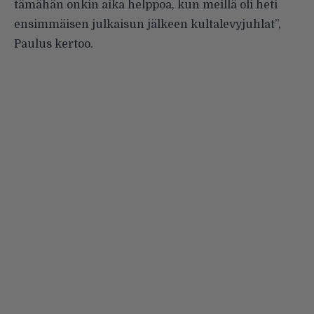
tämähän onkin aika helppoa, kun meillä oli heti
ensimmäisen julkaisun jälkeen kultalevyjuhlat”,
Paulus kertoo.