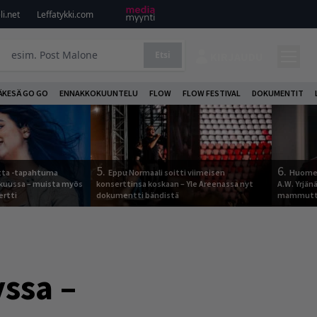
i.net
Leffatykki.com
Etsi
KIRJAUDU
ÄKESÄ GO GO
ENNAKKOKUUNTELU
FLOW
FLOW FESTIVAL
DOKUMENTIT
5.
6.
otta -tapahtuma
Eppu Normaali soitti viimeisen
Huomen
skuussa – muista myös
konserttinsa koskaan – Yle Areenassa nyt
A.W. Yrjä
ertti
dokumentti bändistä
mammutti
ssa –