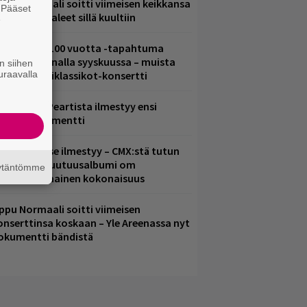
ppu Normaali soitti viimeisen keikkansa
. Pääset
 nämä kappaleet sillä kuultiin
e
altava Yle 100 vuotta -tapahtuma
eikkaus Arenalla syyskuussa – muista
n siihen
uraavalla
yös metalliklassikot-konsertti
ushin Neil Peartista ilmestyy ensi
uussa dokumentti
uomenna se ilmestyy – CMX:stä tutun
.W. Yrjänän uutuusalbumi om
äytäntömme
ammuttimainen kokonaisuus
ppu Normaali soitti viimeisen
onserttinsa koskaan – Yle Areenassa nyt
okumentti bändistä