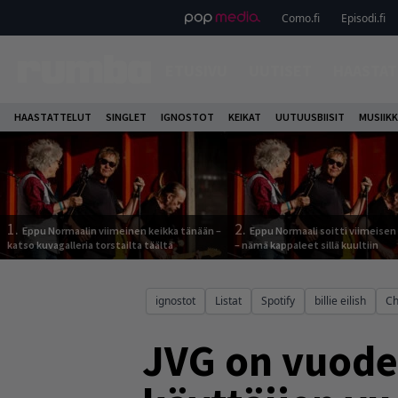
Como.fi
Episodi.fi
ETUSIVU
UUTISET
HAASTAT
HAASTATTELUT
SINGLET
IGNOSTOT
KEIKAT
UUTUUSBIISIT
MUSIIKK
1.
2.
Eppu Normaalin viimeinen keikka tänään –
Eppu Normaali soitti viimeisen
katso kuvagalleria torstailta täältä
– nämä kappaleet sillä kuultiin
ignostot
Listat
Spotify
billie eilish
Ch
JVG on vuode