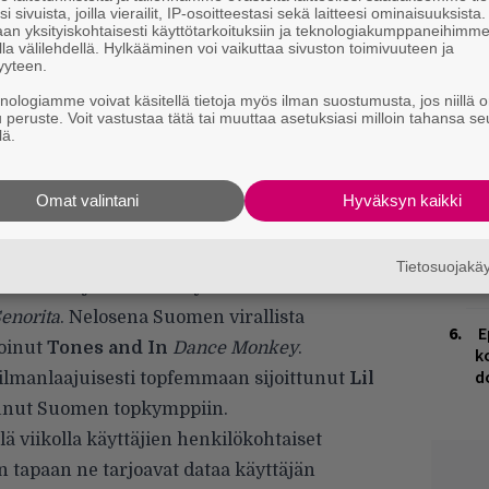
E
i sivuista, joilla vierailit, IP-osoitteestasi sekä laitteesi ominaisuuksista
–
an yksityiskohtaisesti käyttötarkoituksiin ja teknologiakumppaneihimm
la välilehdellä. Hylkääminen voi vaikuttaa sivuston toimivuuteen ja
yyteen.
V
V
knologiamme voivat käsitellä tietoja myös ilman suostumusta, jos niillä o
u peruste. Voit vastustaa tätä tai muuttaa asetuksiasi milloin tahansa se
m
lä.
R
k
Omat valintani
Hyväksyn kaikki
vät
Gettomasalle
ja
Sannille
.
H
alla Ikuisen vapun jälkeen on Billie Eilishin
A
Tietosuojak
m
aailmanlaajuisen listan ykkösenä oleva
Camila
enorita
. Nelosena Suomen virallista
E
noinut
Tones and In
Dance Monkey
.
k
d
ilmanlaajuisesti topfemmaan sijoittunut
Lil
nut Suomen topkymppiin.
ä viikolla käyttäjien henkilökohtaiset
 tapaan ne tarjoavat dataa käyttäjän