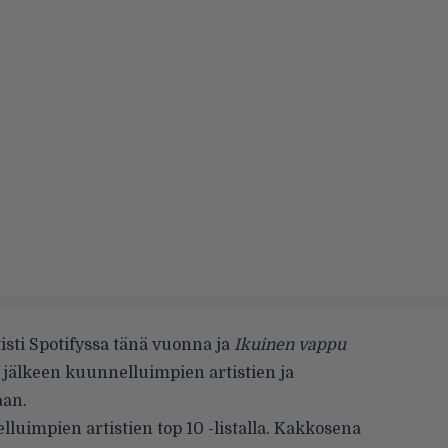
sti Spotifyssa tänä vuonna ja
Ikuinen vappu
 jälkeen kuunnelluimpien artistien ja
aan.
uimpien artistien top 10 -listalla. Kakkosena