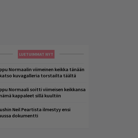
LUETUIMMAT NYT
ppu Normaalin viimeinen keikka tänään
 katso kuvagalleria torstailta täältä
ppu Normaali soitti viimeisen keikkansa
 nämä kappaleet sillä kuultiin
ushin Neil Peartista ilmestyy ensi
uussa dokumentti