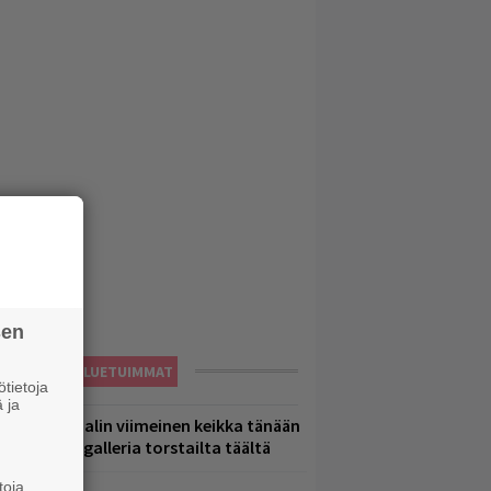
sen
LUETUIMMAT
tietoja
 ja
ppu Normaalin viimeinen keikka tänään
 katso kuvagalleria torstailta täältä
toja