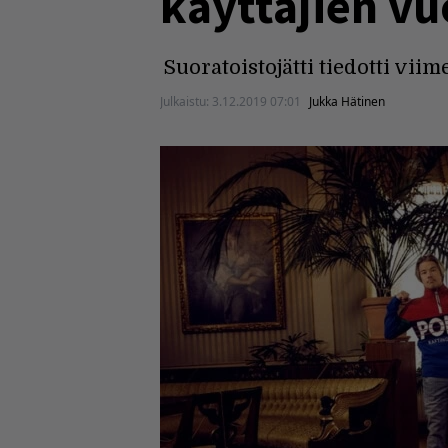
käyttäjien vuo
Suoratoistojätti tiedotti viim
Julkaistu:
3.12.2019 07:01
Jukka Hätinen