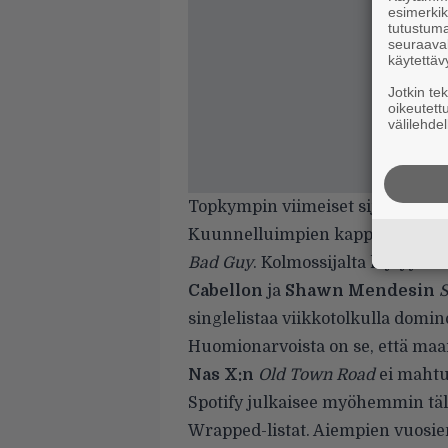
esimerkiks
tutustuma
seuraaval
käytettäv
Jotkin te
oikeutett
välilehdel
Topkympin viimeiset sijat mene
Kuunnelluimpien kappaleiden list
Bad Guy
. Kolmossijalta löytyy m
Cabellon
ja
Shawn Mendesin
S
singlelistaa viikkotolkulla domi
Huomionarvoista on se, että maa
Nas X:n
Old Town Road
ei mahtu
Spotify julkaisee myöhemmin täll
Wrapped-listat. Aiempien vuosien