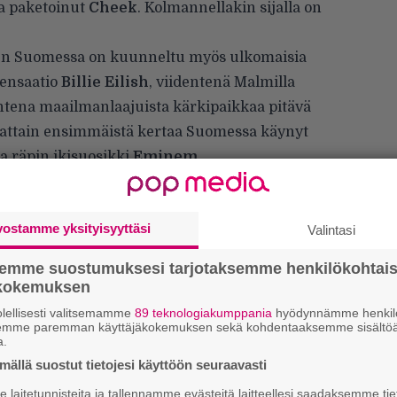
na paketoinut
Cheek
. Kolmannellakin sijalla on
en Suomessa on kuunneltu myös ulkomaisia
sensaatio
Billie Eilish
, viidentenä Malmilla
ntena maailmanlaajuista kärkipaikkaa pitävä
ljattain ensimmäistä kertaa Suomessa käynyt
 räpin ikisuosikki
Eminem
.
vostamme yksityisyyttäsi
Valintasi
semme suostumuksesi tarjotaksemme henkilökohtai
ökokemuksen
lellisesti valitsemamme
89 teknologiakumppania
hyödynnämme henkilö
semme paremman käyttäjäkokemuksen sekä kohdentaaksemme sisältöä
a.
E
–
ällä suostut tietojesi käyttöön seuraavasti
laitetunnisteita ja tallennamme evästeitä laitteellesi saadaksemme tie