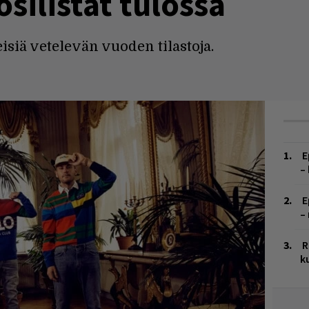
silistat tulossa
eisiä vetelevän vuoden tilastoja.
E
–
E
–
R
k