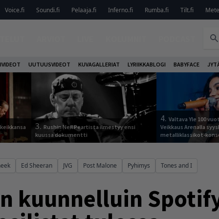
Voice.fi
Soundi.fi
Pelaaja.fi
Inferno.fi
Rumba.fi
Tilt.fi
Metel
TELUT
ARVIOT
LIVE
KOLUMNIT
PODCAST
IVIDEOT
UUTUUSVIDEOT
KUVAGALLERIAT
LYRIIKKABLOGI
BABYFACE
JYT
4.
Valtava Yle 100 vu
3.
 keikkansa
Rushin Neil Peartista ilmestyy ensi
Veikkaus Arenalla syy
kuussa dokumentti
metalliklassikot-kons
eek
Ed Sheeran
JVG
Post Malone
Pyhimys
Tones and I
n kuunnelluin Spotify