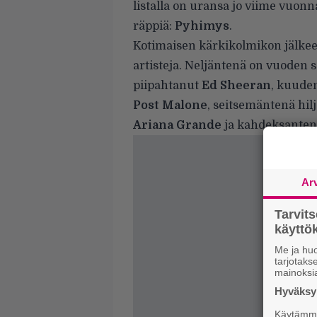
listalla on uransa jo viime vuon
räppiä:
Pyhimys
.
Kotimaisen kärkikolmikon jälke
artisteja. Neljäntenä on vuoden 
piipahtanut
Ed Sheeran
, kuude
Post Malone
, seitsemäntenä hi
Ariana Grande
ja kahdeksantena
Ar
Tarvit
käytt
Me ja huo
tarjotak
mainoksi
Hyväksym
Käytämme 