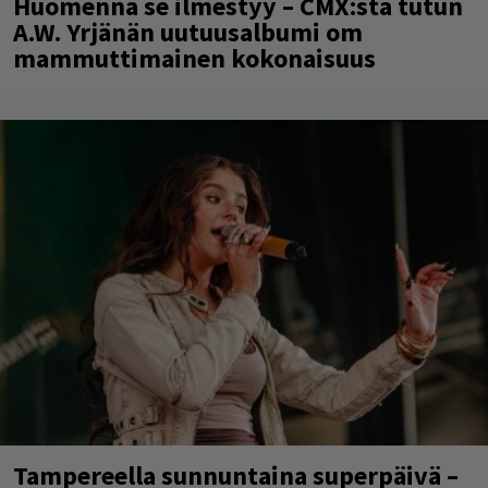
Huomenna se ilmestyy – CMX:stä tutun
A.W. Yrjänän uutuusalbumi om
mammuttimainen kokonaisuus
Tampereella sunnuntaina superpäivä –