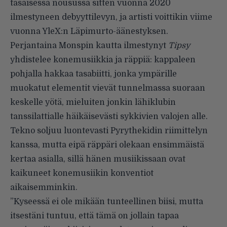
tasaisessa nousussa sitten vuonna 2020
ilmestyneen debyyttilevyn, ja artisti voittikin viime
vuonna YleX:n Läpimurto-äänestyksen.
Perjantaina Monspin kautta ilmestynyt
Tipsy
yhdistelee konemusiikkia ja räppiä: kappaleen
pohjalla hakkaa tasabiitti, jonka ympärille
muokatut elementit vievät tunnelmassa suoraan
keskelle yötä, mieluiten jonkin lähiklubin
tanssilattialle häikäisevästi sykkivien valojen alle.
Tekno soljuu luontevasti Pyrythekidin riimittelyn
kanssa, mutta eipä räppäri olekaan ensimmäistä
kertaa asialla, sillä hänen musiikissaan ovat
kaikuneet konemusiikin konventiot
aikaisemminkin.
”Kyseessä ei ole mikään tunteellinen biisi, mutta
itsestäni tuntuu, että tämä on jollain tapaa