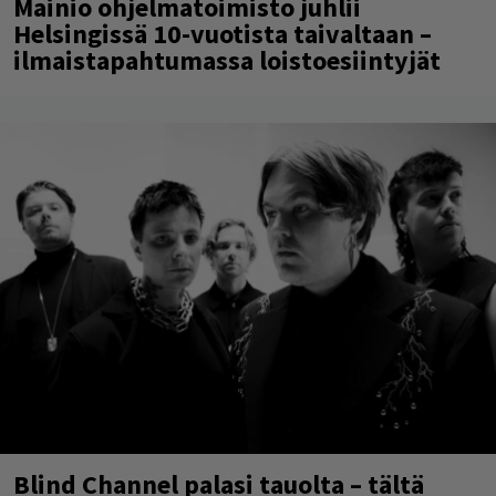
Mainio ohjelmatoimisto juhlii
Helsingissä 10-vuotista taivaltaan –
ilmaistapahtumassa loistoesiintyjät
Blind Channel palasi tauolta – tältä