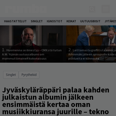
HAASTATTELUT
SINGLET
IGNOSTOT
KEIKAT
UUTUUSBIISIT
JYTÄKE
1.
2.
Huomenna se ilmestyy – CMX:stä tutun
Laittomasta graffitista kiinni 
A.W. Yrjänän uutuusalbumi om
Arhinmäki jälleen spraypullo kädes
mammuttimainen kokonaisuus
puolueita ei kiinnosta
Singlet
Pyrythekid
Jyväskyläräppäri palaa kahden
julkaistun albumin jälkeen
ensimmäistä kertaa oman
musiikkiuransa juurille – tekno