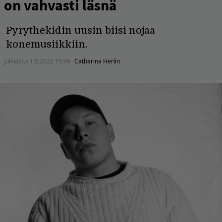
on vahvasti läsnä
Pyrythekidin uusin biisi nojaa
konemusiikkiin.
Julkaistu:
1.5.2022 15:49
Catharina Herlin