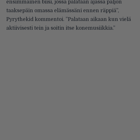
ensimmäinen biisi, jossa palataan ajassa paljon
taaksepäin omassa elämässäni ennen räppiä”,
Pyrythekid kommentoi. ”Palataan aikaan kun vielä
aktiivisesti tein ja soitin itse konemusiikkia.”