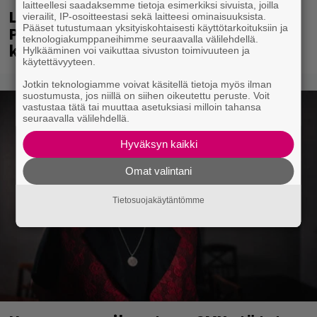
laitteellesi saadaksemme tietoja esimerkiksi sivuista, joilla
Laittomasta graffitista kiinni jäänyt
vierailit, IP-osoitteestasi sekä laitteesi ominaisuuksista.
Pääset tutustumaan yksityiskohtaisesti käyttötarkoituksiin ja
Paavo Arhinmäki jälleen spraypullo
teknologiakumppaneihimme seuraavalla välilehdellä.
kädessä – näitä puolueita ei kiinnosta
Hylkääminen voi vaikuttaa sivuston toimivuuteen ja
käytettävyyteen.
Jotkin teknologiamme voivat käsitellä tietoja myös ilman
suostumusta, jos niillä on siihen oikeutettu peruste. Voit
vastustaa tätä tai muuttaa asetuksiasi milloin tahansa
seuraavalla välilehdellä.
Hyväksyn kaikki
Omat valintani
Tietosuojakäytäntömme