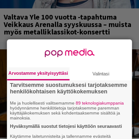
Valtava Yle 100 vuotta -tapahtuma
Veikkaus Arenalla syyskuussa – muista
myös metalliklassikot-konsertti
Arvostamme yksityisyyttäsi
Valintasi
Tarvitsemme suostumuksesi tarjotaksemme
henkilökohtaisen käyttökokemuksen
Me ja huolellisesti valitsemamme
89 teknologiakumppania
hyödynnämme henkilötietoja tarjotaksemme paremman
käyttäjäkokemuksen sekä kohdentaaksemme sisältöä ja
mainoksia.
Hyväksymällä suostut tietojesi käyttöön seuraavasti
Käytämme laitetunnisteita ja tallennamme evästeitä