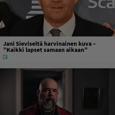
Jani Sieviseltä harvinainen kuva –
”Kaikki lapset samaan aikaan”