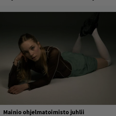
Mainio ohjelmatoimisto juhlii