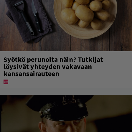
Syötkö perunoita näin? Tutkijat
löysivät yhteyden vakavaan
kansansairauteen