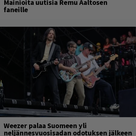
Mainioita uutisia Remu Aaltosen
faneille
Weezer palaa Suomeen yli
neljännesvuosisadan odotuksen jälkeen