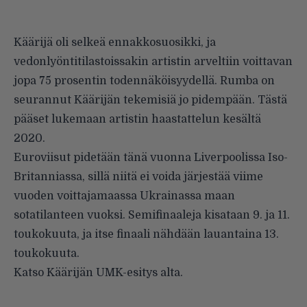
Käärijä oli selkeä ennakkosuosikki, ja
vedonlyöntitilastoissakin
artistin arveltiin voittavan
jopa 75 prosentin todennäköisyydellä. Rumba on
seurannut Käärijän tekemisiä jo pidempään.
Tästä
pääset lukemaan artistin haastattelun kesältä
2020.
Euroviisut
pidetään tänä vuonna Liverpoolissa
Iso-
Britanniassa, sillä niitä ei voida järjestää viime
vuoden voittajamaassa Ukrainassa maan
sotatilanteen vuoksi. Semifinaaleja kisataan 9. ja 11.
toukokuuta, ja itse finaali nähdään lauantaina 13.
toukokuuta.
Katso Käärijän UMK-esitys alta.