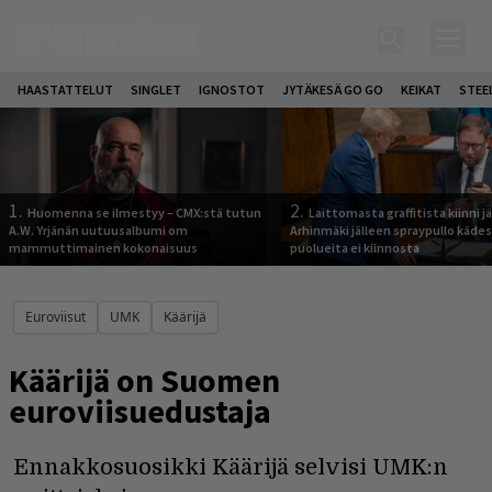
HAASTATTELUT
SINGLET
IGNOSTOT
JYTÄKESÄ GO GO
KEIKAT
STEE
1.
2.
Huomenna se ilmestyy – CMX:stä tutun
Laittomasta graffitista kiinni 
A.W. Yrjänän uutuusalbumi om
Arhinmäki jälleen spraypullo kädes
mammuttimainen kokonaisuus
puolueita ei kiinnosta
Euroviisut
UMK
Käärijä
Käärijä on Suomen
euroviisuedustaja
Ennakkosuosikki Käärijä selvisi UMK:n