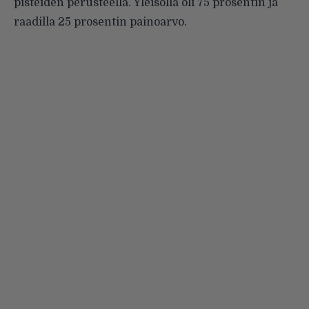
pisteiden perusteella. Yleisöllä oli 75 prosentin ja
raadilla 25 prosentin painoarvo.