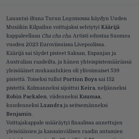
Lauantai-iltana Turun Logomossa käydyn Uuden
Musiikin Kilpailun voittajaksi selviytyi
Käärijä
kappaleellaan
Cha cha cha
. Artisti edustaa Suomea
vuoden 2023 Euroviisuissa Livepoolissa.
Käärijä sai täydet pisteet Saksan, Espanjan ja
Australian raadeilta, ja hänen yhteispistemääränsä
yleisöäänet mukaanlukien oli ylivoimaiset 539
pistettä. Toiseksi tullut
Portion Boys
sai 152
pistettä. Kolmanneksi sijoittui
Keira
, neljänneksi
Robin Packalen
, viidenneksi
Kuumaa
,
kuudenneksi
Lxandra
ja seitsemänneksi
Benjamin
.
Voittajakappale määräytyi finaalissa annettujen
yleisöäänien ja kansainvälisen raadin antamien