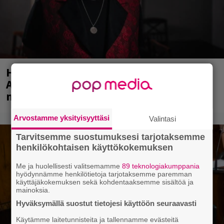
Huomenna se ilmestyy – CMX:stä tutun
A.W. Yrjänän uutuusalbumi om
mammuttimainen kokonaisuus
Arvostamme yksityisyyttäsi
Valintasi
Tarvitsemme suostumuksesi tarjotaksemme
henkilökohtaisen käyttökokemuksen
Me ja huolellisesti valitsemamme
89 teknologiakumppania
hyödynnämme henkilötietoja tarjotaksemme paremman
käyttäjäkokemuksen sekä kohdentaaksemme sisältöä ja
mainoksia.
Hyväksymällä suostut tietojesi käyttöön seuraavasti
Käytämme laitetunnisteita ja tallennamme evästeitä