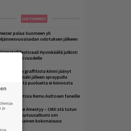
LUETUIMMAT
eezer palaa Suomeen yli
eljännesvuosisadan odotuksen jälkeen
ärimetallifestivaali Hyvinkäällä julkisti
iintyjiä ensi vuodelle
aittomasta graffitista kiinni jäänyt
aavo Arhinmäki jälleen spraypullo
ädessä – näitä puolueita ei kiinnosta
sen
ainioita uutisia Remu Aaltosen faneille
tietoja
 ja
uomenna se ilmestyy – CMX:stä tutun
.W. Yrjänän uutuusalbumi om
ammuttimainen kokonaisuus
toja