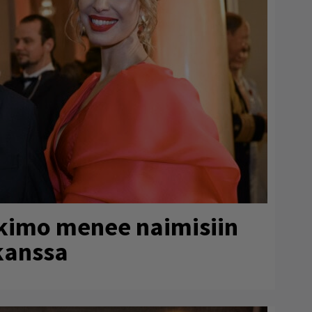
rkimo menee naimisiin
kanssa