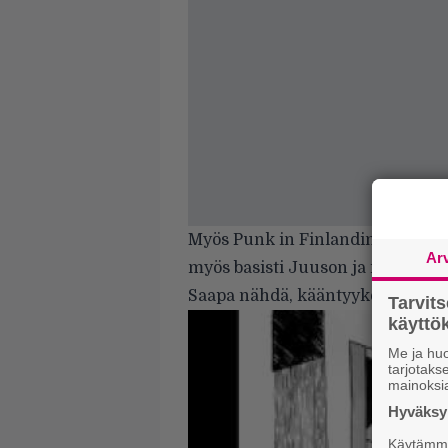
Myös
Punk in Finlandin foorumil
Ar
myös basisti Juuson ja rumpali 
Saapa nähdä, kääntyykö punkkarei
Tarvit
käytt
Me ja huo
tarjotak
mainoksi
Hyväksym
Käytämme 