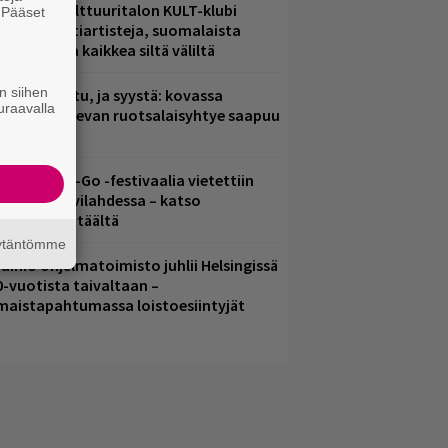
elsingin Kulttuuritalon KULT-klubi
. Pääset
e
arjoaa kulttiartisteja, suomalaista
saamista ja kaikkea siltä väliltä
n siihen
ent mainittu, ja syystä: kovassa
uraavalla
osteessa olevan ruotsalaisyhtye saapuu
uomeen
ytäkesä Go-Go -festivaalia vietettiin
elsingin Suvilahdessa – katso
uvagalleria täältä
äytäntömme
ainio ohjelmatoimisto juhlii Helsingissä
0-vuotista taivaltaan –
lmaistapahtumassa loistoesiintyjät