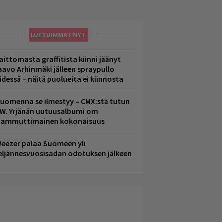
LUETUIMMAT NYT
aittomasta graffitista kiinni jäänyt
aavo Arhinmäki jälleen spraypullo
ädessä – näitä puolueita ei kiinnosta
uomenna se ilmestyy – CMX:stä tutun
.W. Yrjänän uutuusalbumi om
ammuttimainen kokonaisuus
eezer palaa Suomeen yli
eljännesvuosisadan odotuksen jälkeen