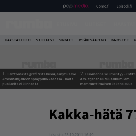
Como.fi
Episodi.fi
ETUSIVU
UUTISET
HAASTAT
HAASTATTELUT
STEELFEST
SINGLET
JYTÄKESÄ GO GO
IGNOSTOT
K
1.
2.
Laittomasta graffitista kiinni jäänyt Paavo
Huomenna se ilmestyy – CMX:s
Arhinmäki jälleen spraypullo kädessä – näitä
A.W. Yrjänän uutuusalbumi om
puolueita ei kiinnosta
mammuttimainen kokonaisuus
Kakka-hätä 7
Julkaistu:
23.10.2011 16:40