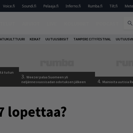
Voice.fi
Soundi.fi
Pelaaja.fi
Inferno.fi
Rumba.fi
Tilt.fi
Metel
TELUT
ARVIOT
LIVE
KOLUMNIT
PODCAST
ATUKULTTUURI
KEIKAT
UUTUUSBIISIT
TAMPERE CITY FESTIVAL
UUTUUSVI
tä tutun
3.
Weezer palaa Suomeen yli
4.
neljännesvuosisadan odotuksen jälkeen
Mainioita uutisia 
7 lopettaa?