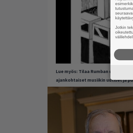
esimerkiks
tutustuma
seuraaval
käytettäv
Jotkin te
oikeutett
välilehdel
Lue myös:
Tilaa Rumban uutiskirje 
ajankohtaiset musiikin uutiset ja 