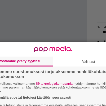
W
n
Ä
es
la
jaetaan tällaista tietoa. Siellä mainitaan
L
vostamme yksityisyyttäsi
Valintasi
P
Mirkon Facebookiin lisäämät
RIP-päivitykset
.
k
den pää vielä. Toivottavasti.
semme suostumuksesi tarjotaksemme henkilökohtai
ökokemuksen
M
lellisesti valitsemamme
89 teknologiakumppania
hyödynnämme henkilö
semme paremman käyttäjäkokemuksen sekä kohdentaaksemme sisältöä
H
a.
A
ällä suostut tietojesi käyttöön seuraavasti
m
laitetunnisteita ja tallennamme evästeitä laitteellesi saadaksemme tie