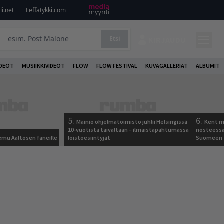
i.net
Leffatykki.com
Etsi
KIRJAUDU
DEOT
MUSIIKKIVIDEOT
FLOW
FLOW FESTIVAL
KUVAGALLERIAT
ALBUMIT
5.
6.
Mainio ohjelmatoimisto juhlii Helsingissä
Kent ma
10-vuotista taivaltaan – ilmaistapahtumassa
nosteessa
Remu Aaltosen faneille
loistoesiintyjät
Suomeen