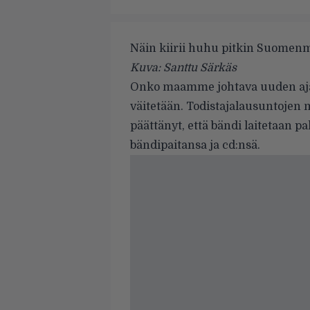
Näin kiirii huhu pitkin Suomen
Kuva: Santtu Särkäs
Onko maamme johtava uuden ajan
väitetään. Todistajalausuntojen m
päättänyt, että bändi laitetaan pa
bändipaitansa ja cd:nsä.