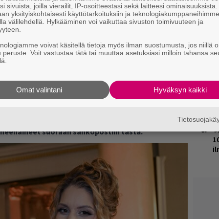
H
i sivuista, joilla vierailit, IP-osoitteestasi sekä laitteesi ominaisuuksista
an yksityiskohtaisesti käyttötarkoituksiin ja teknologiakumppaneihimm
t
la välilehdellä. Hylkääminen voi vaikuttaa sivuston toimivuuteen ja
o
yyteen.
knologiamme voivat käsitellä tietoja myös ilman suostumusta, jos niillä o
K
u peruste. Voit vastustaa tätä tai muuttaa asetuksiasi milloin tahansa se
n
lä.
S
J
Omat valintani
Hyväksyn kaikki
H
k
ja tiedät mistä kahvitauolla puhutaan! Nappaa
Tietosuojak
M
puheenaiheet suoraan sähköpostiin tästä.
1
i