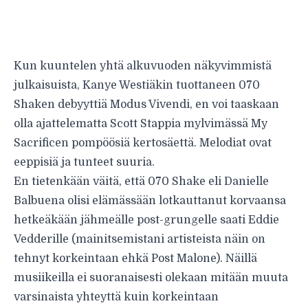
Kun kuuntelen yhtä alkuvuoden näkyvimmistä
julkaisuista, Kanye Westiäkin tuottaneen 070
Shaken debyyttiä Modus Vivendi, en voi taaskaan
olla ajattelematta Scott Stappia mylvimässä My
Sacrificen pompöösiä kertosäettä. Melodiat ovat
eeppisiä ja tunteet suuria.
En tietenkään väitä, että 070 Shake eli Danielle
Balbuena olisi elämässään lotkauttanut korvaansa
hetkeäkään jähmeälle post-grungelle saati Eddie
Vedderille (mainitsemistani artisteista näin on
tehnyt korkeintaan ehkä Post Malone). Näillä
musiikeilla ei suoranaisesti olekaan mitään muuta
varsinaista yhteyttä kuin korkeintaan