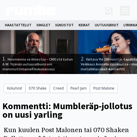
HAASTATTELUT
SINGLET
IGNOSTOT
KEIKAT
UUTUUSBIISIT
LYRIIKK
1.
2.
Huomenna se ilmestyy – CMX:stä tutun
Valtava Yle 100 vuotta -tapah
A.W. Yrjänän uutuusalbumi om
Veikkaus Arenalla syyskuussa – m
mammuttimainen kokonaisuus
metalliklassikot-konsertti
Kolumnit
070 Shake
Creed
Pearl Jam
Post Malone
Kommentti: Mumbleräp-jollotus
on uusi yarling
Kun kuulen Post Malonen tai 070 Shaken