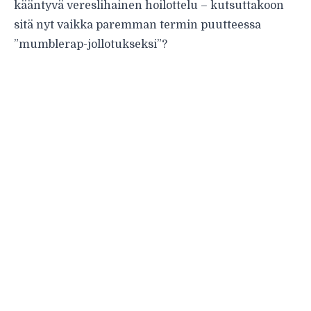
kääntyvä vereslihainen hoilottelu – kutsuttakoon
sitä nyt vaikka paremman termin puutteessa
”mumblerap-jollotukseksi”?