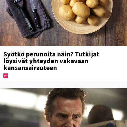
Syötkö perunoita näin? Tutkijat
löysivät yhteyden vakavaan
kansansairauteen