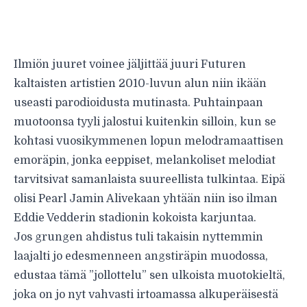
Ilmiön juuret voinee jäljittää juuri Futuren
kaltaisten artistien 2010-luvun alun niin ikään
useasti parodioidusta mutinasta. Puhtainpaan
muotoonsa tyyli jalostui kuitenkin silloin, kun se
kohtasi vuosikymmenen lopun melodramaattisen
emoräpin, jonka eeppiset, melankoliset melodiat
tarvitsivat samanlaista suureellista tulkintaa. Eipä
olisi Pearl Jamin Alivekaan yhtään niin iso ilman
Eddie Vedderin stadionin kokoista karjuntaa.
Jos grungen ahdistus
tuli takaisin
nyttemmin
laajalti jo edesmenneen angstiräpin muodossa,
edustaa tämä ”jollottelu” sen ulkoista muotokieltä,
joka on jo nyt vahvasti irtoamassa alkuperäisestä