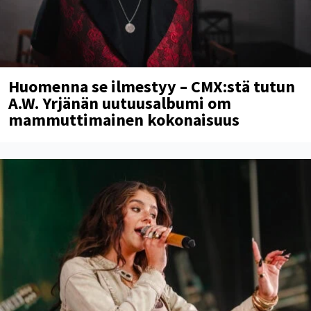
Huomenna se ilmestyy – CMX:stä tutun
A.W. Yrjänän uutuusalbumi om
mammuttimainen kokonaisuus