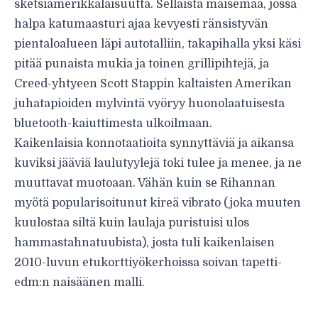
sketsiamerikkalaisuutta. Sellaista maisemaa, jossa
halpa katumaasturi ajaa kevyesti ränsistyvän
pientaloalueen läpi autotalliin, takapihalla yksi käsi
pitää punaista mukia ja toinen grillipihtejä, ja
Creed-yhtyeen Scott Stappin kaltaisten Amerikan
juhatapioiden mylvintä vyöryy huonolaatuisesta
bluetooth-kaiuttimesta ulkoilmaan.
Kaikenlaisia konnotaatioita synnyttäviä ja aikansa
kuviksi jääviä laulutyylejä toki tulee ja menee, ja ne
muuttavat muotoaan. Vähän kuin se Rihannan
myötä popularisoitunut kireä vibrato (joka muuten
kuulostaa siltä kuin laulaja puristuisi ulos
hammastahnatuubista), josta tuli kaikenlaisen
2010-luvun etukorttiyökerhoissa soivan tapetti-
edm:n naisäänen malli.