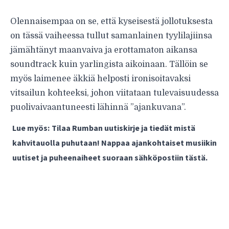
Olennaisempaa on se, että kyseisestä jollotuksesta
on tässä vaiheessa tullut samanlainen tyylilajiinsa
jämähtänyt maanvaiva ja erottamaton aikansa
soundtrack kuin yarlingista aikoinaan. Tällöin se
myös laimenee äkkiä helposti ironisoitavaksi
vitsailun kohteeksi, johon viitataan tulevaisuudessa
puolivaivaantuneesti lähinnä ”ajankuvana”.
Lue myös:
Tilaa Rumban uutiskirje ja tiedät mistä
kahvitauolla puhutaan! Nappaa ajankohtaiset musiikin
uutiset ja puheenaiheet suoraan sähköpostiin tästä.