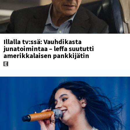
Illalla tv:ssä: Vauhdikasta
junatoimintaa – leffa suututti
amerikkalaisen pankkijätin