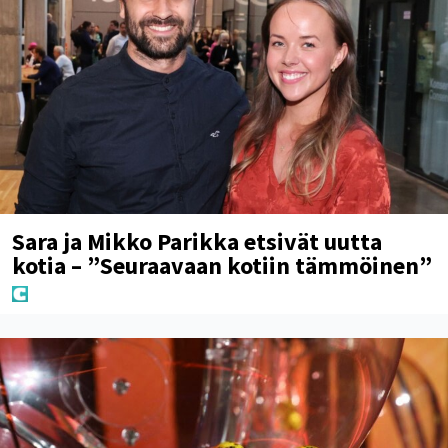
Sara ja Mikko Parikka etsivät uutta
kotia – ”Seuraavaan kotiin tämmöinen”