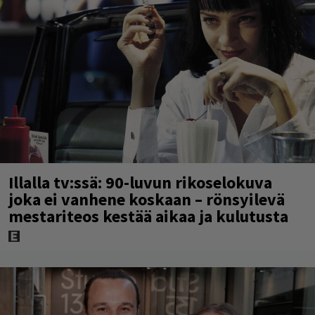
Illalla tv:ssä: 90-luvun rikoselokuva
joka ei vanhene koskaan – rönsyilevä
mestariteos kestää aikaa ja kulutusta