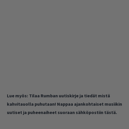
Lue myös:
Tilaa Rumban uutiskirje ja tiedät mistä
kahvitauolla puhutaan! Nappaa ajankohtaiset musiikin
uutiset ja puheenaiheet suoraan sähköpostiin tästä.