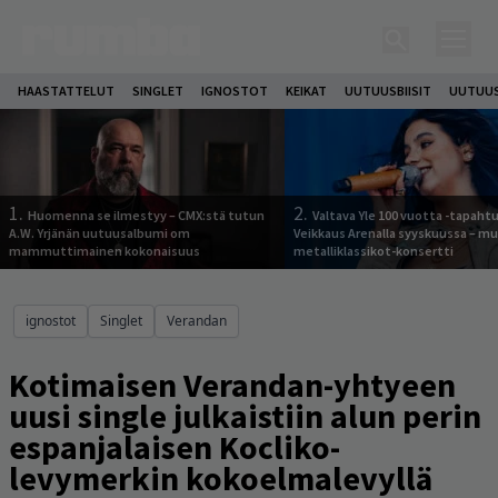
HAASTATTELUT
SINGLET
IGNOSTOT
KEIKAT
UUTUUSBIISIT
UUTUUS
1.
2.
Huomenna se ilmestyy – CMX:stä tutun
Valtava Yle 100 vuotta -tapah
A.W. Yrjänän uutuusalbumi om
Veikkaus Arenalla syyskuussa – m
mammuttimainen kokonaisuus
metalliklassikot-konsertti
ignostot
Singlet
Verandan
Kotimaisen Verandan-yhtyeen
uusi single julkaistiin alun perin
espanjalaisen Kocliko-
levymerkin kokoelmalevyllä