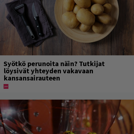
Syötkö perunoita näin? Tutkijat
löysivät yhteyden vakavaan
kansansairauteen