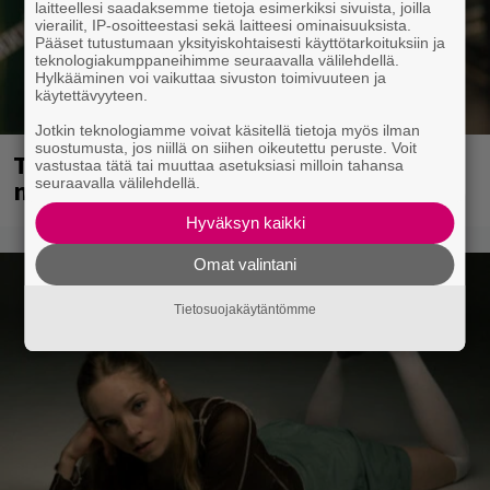
laitteellesi saadaksemme tietoja esimerkiksi sivuista, joilla
vierailit, IP-osoitteestasi sekä laitteesi ominaisuuksista.
Pääset tutustumaan yksityiskohtaisesti käyttötarkoituksiin ja
teknologiakumppaneihimme seuraavalla välilehdellä.
Hylkääminen voi vaikuttaa sivuston toimivuuteen ja
käytettävyyteen.
Jotkin teknologiamme voivat käsitellä tietoja myös ilman
suostumusta, jos niillä on siihen oikeutettu peruste. Voit
Tampereella sunnuntaina superpäivä –
vastustaa tätä tai muuttaa asetuksiasi milloin tahansa
seuraavalla välilehdellä.
nämä artistit mukana
Hyväksyn kaikki
Omat valintani
Tietosuojakäytäntömme