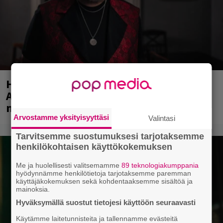
Huomenna se ilmestyy – CMX:stä tutun
A.W. Yrjänän uutuusalbumi om
mammuttimainen kokonaisuus
Arvostamme yksityisyyttäsi
Valintasi
Tarvitsemme suostumuksesi tarjotaksemme
henkilökohtaisen käyttökokemuksen
Me ja huolellisesti valitsemamme
89 teknologiakumppania
hyödynnämme henkilötietoja tarjotaksemme paremman
käyttäjäkokemuksen sekä kohdentaaksemme sisältöä ja
mainoksia.
Hyväksymällä suostut tietojesi käyttöön seuraavasti
Käytämme laitetunnisteita ja tallennamme evästeitä