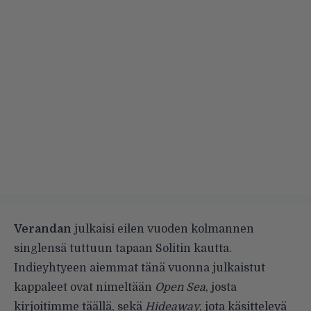
Verandan
julkaisi eilen vuoden kolmannen
singlensä tuttuun tapaan Solitin kautta.
Indieyhtyeen aiemmat tänä vuonna julkaistut
kappaleet ovat nimeltään
Open Sea
, josta
kirjoitimme
täällä
, sekä
Hideaway
, jota käsittelevä