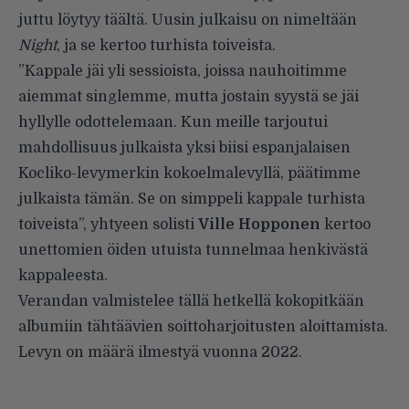
juttu löytyy
täältä
. Uusin julkaisu on nimeltään
Night
, ja se kertoo turhista toiveista.
”Kappale jäi yli sessioista, joissa nauhoitimme
aiemmat singlemme, mutta jostain syystä se jäi
hyllylle odottelemaan. Kun meille tarjoutui
mahdollisuus julkaista yksi biisi espanjalaisen
Kocliko-levymerkin kokoelmalevyllä, päätimme
julkaista tämän. Se on simppeli kappale turhista
toiveista”, yhtyeen solisti
Ville Hopponen
kertoo
unettomien öiden utuista tunnelmaa henkivästä
kappaleesta.
Verandan valmistelee tällä hetkellä kokopitkään
albumiin tähtäävien soittoharjoitusten aloittamista.
Levyn on määrä ilmestyä vuonna 2022.