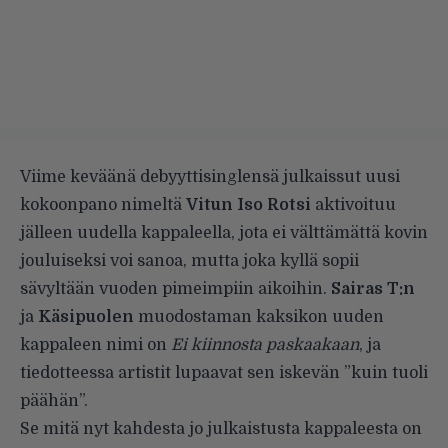
Viime keväänä
debyyttisinglensä
julkaissut uusi
kokoonpano nimeltä
Vitun Iso Rotsi
aktivoituu
jälleen uudella kappaleella, jota ei välttämättä kovin
jouluiseksi voi sanoa, mutta joka kyllä sopii
sävyltään vuoden pimeimpiin aikoihin.
Sairas T:n
ja
Käsipuolen
muodostaman kaksikon uuden
kappaleen nimi on
Ei kiinnosta paskaakaan
, ja
tiedotteessa artistit lupaavat sen iskevän ”kuin tuoli
päähän”.
Se mitä nyt kahdesta jo julkaistusta kappaleesta on