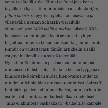
voinut päätellä, tulee Vitun Iso Rotsi joka kerta
täysillä, oli kyse sitten timmistä kruisailusta
Ajan
pitkin länärii
-debyyttisinglellä, tai nasevasta ja
yllättävällä
Roman Schatzin
vierailulla
viimeistellystä
Mikä täällä dunkkaa
-biisistä. XXL-
kokoisesta meiningistä kielii sekin, että yhtye
kirjoittaa nimensä kokonaan isoin kirjaimin – mitä
Rumba on valitettavasti tämän artikkelin sisällä
estynyt kieliopillisista syistä tekemään.
Nyt sitten Ei kiinnosta paskaakaan on nimensä
mukaisesti todiste siitä, että tällä kertaa tyyppejä ei
kiinnostele kohteliaisuudet, hienovaraisuudet tai
muiden mielipiteiden mukaan toimimiset. Sairas T
heittää kappaleen alkupuolella Saigonin parhautta
esittelevät riimit, väliin lauleskellaan melodiset
”mua ei kiinnosta paskaakaan” -balladit, ja kappale