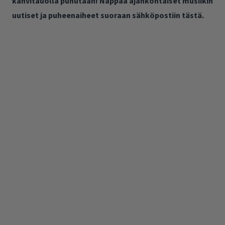
kahvitauolla puhutaan! Nappaa ajankohtaiset musiikin
uutiset ja puheenaiheet suoraan sähköpostiin tästä.