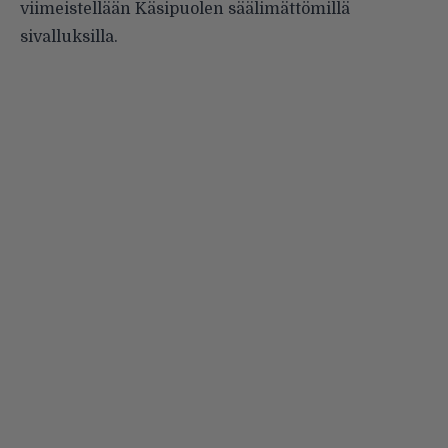
viimeistellään Käsipuolen säälimättömillä
sivalluksilla.