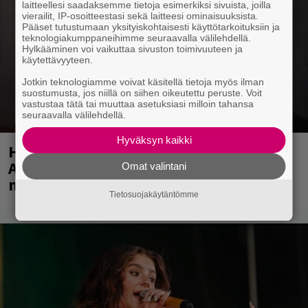
laitteellesi saadaksemme tietoja esimerkiksi sivuista, joilla
vierailit, IP-osoitteestasi sekä laitteesi ominaisuuksista.
Pääset tutustumaan yksityiskohtaisesti käyttötarkoituksiin ja
teknologiakumppaneihimme seuraavalla välilehdellä.
Hylkääminen voi vaikuttaa sivuston toimivuuteen ja
käytettävyyteen.
Jotkin teknologiamme voivat käsitellä tietoja myös ilman
suostumusta, jos niillä on siihen oikeutettu peruste. Voit
vastustaa tätä tai muuttaa asetuksiasi milloin tahansa
seuraavalla välilehdellä.
Hyväksyn kaikki
Huomenna se ilmestyy – CMX:stä tutun
A.W. Yrjänän uutuusalbumi om
Omat valintani
mammuttimainen kokonaisuus
Tietosuojakäytäntömme