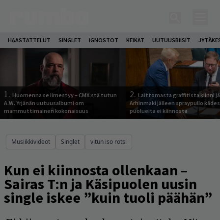
HAASTATTELUT
SINGLET
IGNOSTOT
KEIKAT
UUTUUSBIISIT
JYTÄKE
1.
2.
Huomenna se ilmestyy – CMX:stä tutun
Laittomasta graffitista kiinni 
A.W. Yrjänän uutuusalbumi om
Arhinmäki jälleen spraypullo kädes
mammuttimainen kokonaisuus
puolueita ei kiinnosta
Musiikkivideot
Singlet
vitun iso rotsi
Kun ei kiinnosta ollenkaan –
Sairas T:n ja Käsipuolen uusin
single iskee ”kuin tuoli päähän”