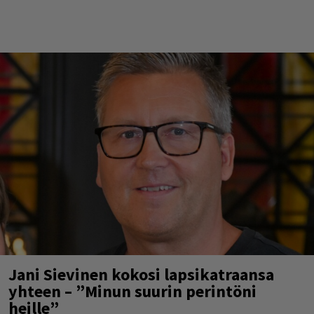
Jani Sievinen kokosi lapsikatraansa
yhteen – ”Minun suurin perintöni
heille”