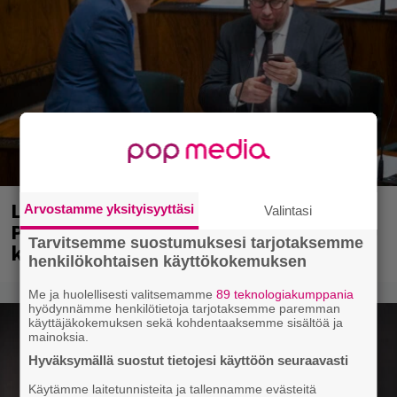
Laittomasta graffitista kiinni jäänyt
Arvostamme yksityisyyttäsi
Valintasi
Paavo Arhinmäki jälleen spraypullo
Tarvitsemme suostumuksesi tarjotaksemme
kädessä – näitä puolueita ei kiinnosta
henkilökohtaisen käyttökokemuksen
Me ja huolellisesti valitsemamme
89 teknologiakumppania
hyödynnämme henkilötietoja tarjotaksemme paremman
käyttäjäkokemuksen sekä kohdentaaksemme sisältöä ja
mainoksia.
Hyväksymällä suostut tietojesi käyttöön seuraavasti
Käytämme laitetunnisteita ja tallennamme evästeitä