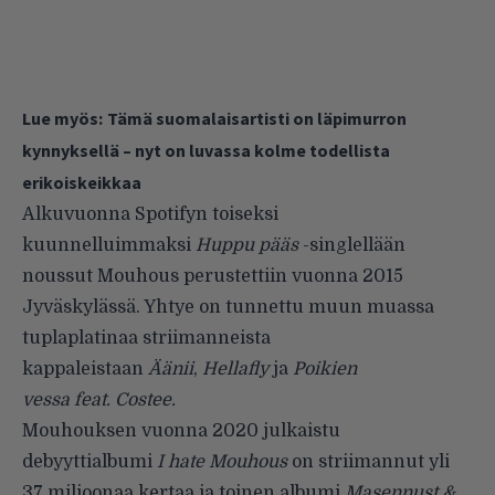
Lue myös:
Tämä suomalaisartisti on läpimurron
kynnyksellä – nyt on luvassa kolme todellista
erikoiskeikkaa
Alkuvuonna Spotifyn toiseksi
kuunnelluimmaksi
Huppu pääs
-singlellään
noussut Mouhous perustettiin vuonna 2015
Jyväskylässä. Yhtye on tunnettu muun muassa
tuplaplatinaa striimanneista
kappaleistaan
Äänii
,
Hellafly
ja
Poikien
vessa feat. Costee.
Mouhouksen vuonna 2020 julkaistu
debyyttialbumi
I hate Mouhous
on striimannut yli
37 miljoonaa kertaa ja toinen albumi
Masennust &