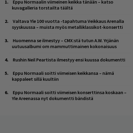
Eppu Normaalin viimeinen keikka tänään – katso
kuvagalleria torstailta täältä
Valtava Yle 100 vuotta -tapahtuma Veikkaus Arenalla
syyskuussa – muista myös metalliklassikot-konsertti
Huomenna se ilmestyy – CMX:stä tutun A.W. Yrjänän
uutuusalbumi om mammuttimainen kokonaisuus
Rushin Neil Peartista ilmestyy ensi kuussa dokumentti
Eppu Normaali soitti viimeisen keikkansa – nämä
kappaleet sillä kuultiin
Eppu Normaali soitti viimeisen konserttinsa koskaan –
Yle Areenassa nyt dokumentti bändistä