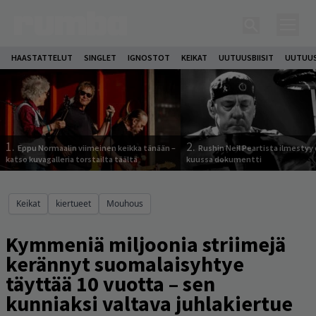
HAASTATTELUT
SINGLET
IGNOSTOT
KEIKAT
UUTUUSBIISIT
UUTUUS
1.
2.
Eppu Normaalin viimeinen keikka tänään –
Rushin Neil Peartista ilmestyy 
katso kuvagalleria torstailta täältä
kuussa dokumentti
Keikat
kiertueet
Mouhous
Kymmeniä miljoonia striimejä
kerännyt suomalaisyhtye
täyttää 10 vuotta – sen
kunniaksi valtava juhlakiertue