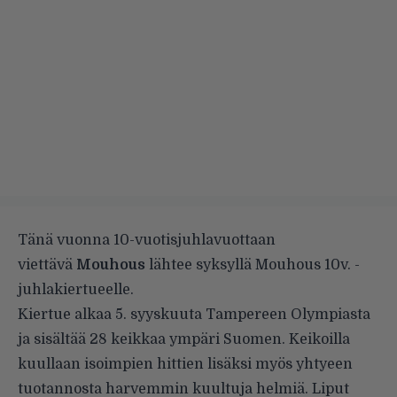
Tänä vuonna 10-vuotisjuhlavuottaan
viettävä
Mouhous
lähtee syksyllä Mouhous 10v. -
juhlakiertueelle.
Kiertue alkaa 5. syyskuuta Tampereen Olympiasta
ja sisältää 28 keikkaa ympäri Suomen. Keikoilla
kuullaan isoimpien hittien lisäksi myös yhtyeen
tuotannosta harvemmin kuultuja helmiä. Liput