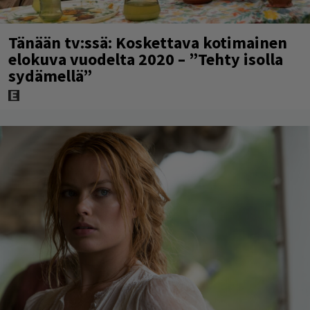
Tänään tv:ssä: Koskettava kotimainen
elokuva vuodelta 2020 – ”Tehty isolla
sydämellä”