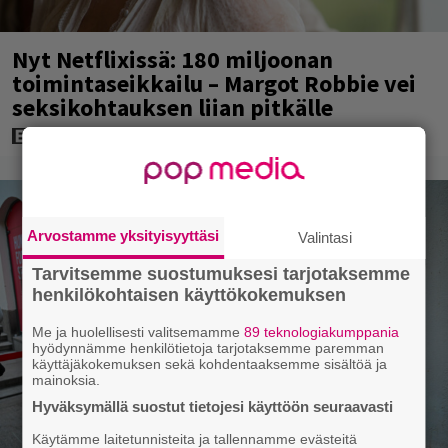
Nyt Netflixissä: 180 miljoonan
toimintaseikkailu – Margot Robbie vei
seksikohtauksen liian pitkälle
Arvostamme yksityisyyttäsi
Valintasi
Tarvitsemme suostumuksesi tarjotaksemme
henkilökohtaisen käyttökokemuksen
Me ja huolellisesti valitsemamme
89 teknologiakumppania
hyödynnämme henkilötietoja tarjotaksemme paremman
käyttäjäkokemuksen sekä kohdentaaksemme sisältöä ja
mainoksia.
Hyväksymällä suostut tietojesi käyttöön seuraavasti
Käytämme laitetunnisteita ja tallennamme evästeitä