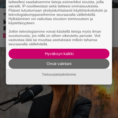
laitteellesi saadaksemme tietoja esimerkiksi sivuista, joilla
vierailit, IP-osoitteestasi sekä laitteesi ominaisuuksista.
Pääset tutustumaan yksityiskohtaisesti käyttötarkoituksiin ja
”Mitä isompi vehje, sen paremmin
teknologiakumppaneihimme seuraavalla välilehdellä.
Hylkääminen voi vaikuttaa sivuston toimivuuteen ja
kulkee” – Susanna Penttilä suuntasi
käytettävyyteen.
Bangbussinsa Helsingin keskustaan
Jotkin teknologiamme voivat käsitellä tietoja myös ilman
suostumusta, jos niillä on siihen oikeutettu peruste. Voit
vastustaa tätä tai muuttaa asetuksiasi milloin tahansa
seuraavalla välilehdellä.
Hyväksyn kaikki
Omat valintani
Tietosuojakäytäntömme