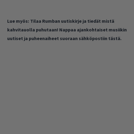
Lue myös:
Tilaa Rumban uutiskirje ja tiedät mistä
kahvitauolla puhutaan! Nappaa ajankohtaiset musiikin
uutiset ja puheenaiheet suoraan sähköpostiin tästä.