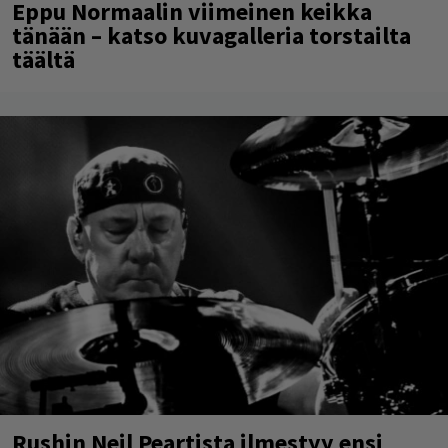
Eppu Normaalin viimeinen keikka
tänään – katso kuvagalleria torstailta
täältä
Rushin Neil Peartista ilmestyy ensi