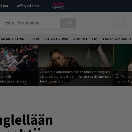
i.net
Leffatykki.com
Etsi
KIRJAUDU
KUVAGALLERIAT
FLOW
FLOW FESTIVAL
ALBUMIT
LIVE
ENNAKKOKUUNTE
5.
Mainio ohjelmatoimisto juhlii Helsingissä
6.
een yli
10-vuotista taivaltaan – ilmaistapahtumassa
Tamper
odotuksen jälkeen
loistoesiintyjät
nämä arti
nglellään