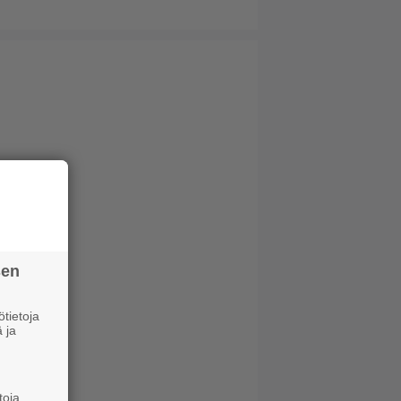
sen
tietoja
 ja
toja