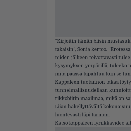
”Kirjoitin tämän biisin mustasuk
takaisin”, Sonia kertoo. ”Erotess
niiden jälkeen toivottavasti tulee
kysymyksen ympärillä, tuleeko 
mitä päässä tapahtuu kun se tun
Kappaleen tuotannon takaa löyt
tunnelmallisuudellaan kunnioitt
rikkobiitin maailmaa, mikä on sa
Liian häkellyttävältä kokonaisuus 
luontevasti läpi tarinan.
Katso kappaleen lyriikkavideo alt