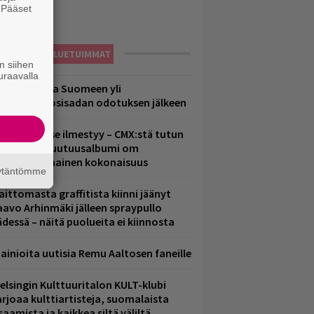
. Pääset
e
LUETUIMMAT
n siihen
uraavalla
eezer palaa Suomeen yli
eljännesvuosisadan odotuksen jälkeen
uomenna se ilmestyy – CMX:stä tutun
.W. Yrjänän uutuusalbumi om
ammuttimainen kokonaisuus
äytäntömme
aittomasta graffitista kiinni jäänyt
aavo Arhinmäki jälleen spraypullo
ädessä – näitä puolueita ei kiinnosta
ainioita uutisia Remu Aaltosen faneille
elsingin Kulttuuritalon KULT-klubi
arjoaa kulttiartisteja, suomalaista
saamista ja kaikkea siltä väliltä