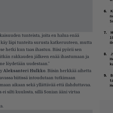
K
n
S
M
kaisuuden tunteista, joita en halua enää
1
i
a käy läpi tunteita surusta katkeruuteen, mutta
 se hetki kun taas ihastuu. Biisi pyörii sen
J
pitkän rakkauden jälkeen enää ihastumaan ja
H
k
ne löydetään uudestaan.”
yy
Aleksanteri
Hulkko
. Biisin herkkää aihetta
B
avassa biitissä intoudutaan tutkimaan
ta
maan aikaan sekä yllättävää että ilahduttavaa.
H
ei silti kuulosta, sillä Sonian ääni virtaa
a.