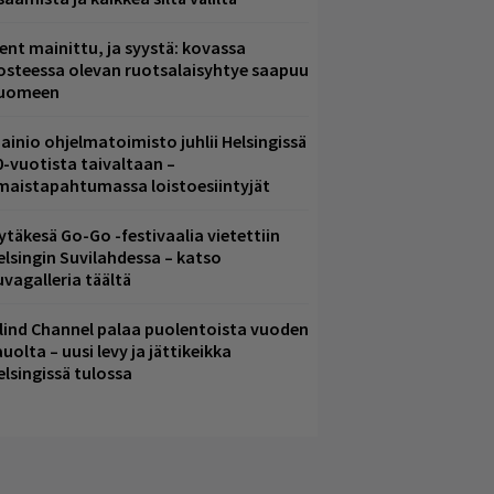
ent mainittu, ja syystä: kovassa
osteessa olevan ruotsalaisyhtye saapuu
uomeen
ainio ohjelmatoimisto juhlii Helsingissä
0-vuotista taivaltaan –
lmaistapahtumassa loistoesiintyjät
ytäkesä Go-Go -festivaalia vietettiin
elsingin Suvilahdessa – katso
uvagalleria täältä
lind Channel palaa puolentoista vuoden
uolta – uusi levy ja jättikeikka
elsingissä tulossa