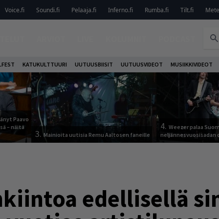
Voice.fi
Soundi.fi
Pelaaja.fi
Inferno.fi
Rumba.fi
Tilt.fi
Metel
TELUT
ARVIOT
LIVE
KOLUMNIT
PODCAST
LFEST
KATUKULTTUURI
UUTUUSBIISIT
UUTUUSVIDEOT
MUSIIKKIVIDEOT
jäänyt Paavo
4.
sä – näitä
Weezer palaa Suom
3.
Mainioita uutisia Remu Aaltosen faneille
neljännesvuosisadan 
kiintoa edellisellä si