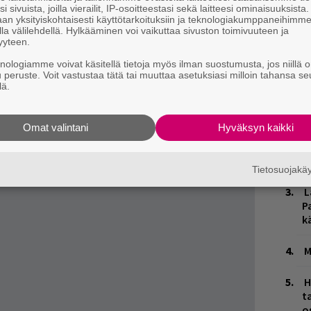
i sivuista, joilla vierailit, IP-osoitteestasi sekä laitteesi ominaisuuksista
llisen suhteen jättämät jäljet sekä
an yksityiskohtaisesti käyttötarkoituksiin ja teknologiakumppaneihimm
la välilehdellä. Hylkääminen voi vaikuttaa sivuston toimivuuteen ja
rättämä ihastuneisuus. Vaikka päättynyt
yyteen.
hansa, jonkinlaisia pelkoja ja huolia eroaminen
knologiamme voivat käsitellä tietoja myös ilman suostumusta, jos niillä o
u peruste. Voit vastustaa tätä tai muuttaa asetuksiasi milloin tahansa se
akaa sen, etteivät ne luo säröjä tulevaan?
lä.
W
n
Omat valintani
Hyväksyn kaikki
H
A
m
Tietosuojak
L
P
k
M
H
t
o