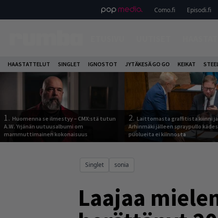
Como.fi
Episodi.fi
ETUSIVU
UUTISET
HAASTAT
HAASTATTELUT
SINGLET
IGNOSTOT
JYTÄKESÄ GO GO
KEIKAT
STEE
1.
2.
Huomenna se ilmestyy – CMX:stä tutun
Laittomasta graffitista kiinni 
A.W. Yrjänän uutuusalbumi om
Arhinmäki jälleen spraypullo kädes
mammuttimainen kokonaisuus
puolueita ei kiinnosta
Singlet
sonia
Laajaa mielen