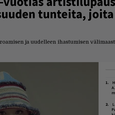
-vuotias artistilupaus
uden tunteita, joita
roamisen ja uudelleen ihastumisen välimaast
H
A
m
L
P
k