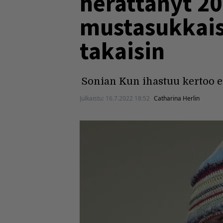
herättänyt 20
mustasukkaisu
takaisin
Sonian Kun ihastuu kertoo e
Julkaistu:
16.7.2022 18:52
Catharina Herlin