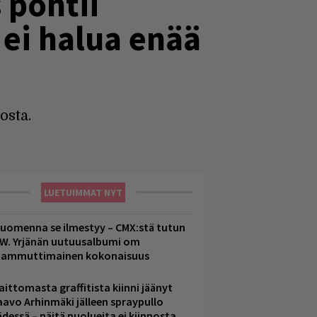
 pohtii
 ei halua enää
osta.
LUETUIMMAT NYT
uomenna se ilmestyy – CMX:stä tutun
.W. Yrjänän uutuusalbumi om
ammuttimainen kokonaisuus
aittomasta graffitista kiinni jäänyt
aavo Arhinmäki jälleen spraypullo
ädessä – näitä puolueita ei kiinnosta