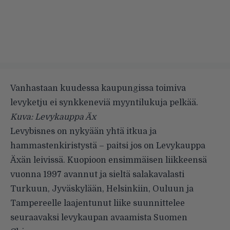
Vanhastaan kuudessa kaupungissa toimiva
levyketju ei synkkeneviä myyntilukuja pelkää.
Kuva: Levykauppa Äx
Levybisnes on nykyään yhtä
itkua
ja
hammastenkiristystä
– paitsi jos on Levykauppa
Äxän leivissä. Kuopioon ensimmäisen liikkeensä
vuonna 1997 avannut ja sieltä salakavalasti
Turkuun, Jyväskylään, Helsinkiin, Ouluun ja
Tampereelle laajentunut liike suunnittelee
seuraavaksi levykaupan avaamista Suomen