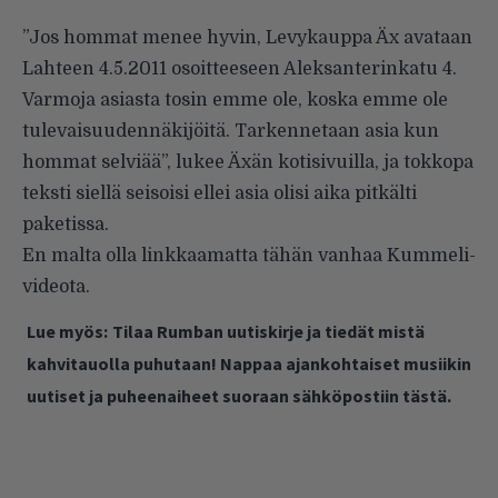
”Jos hommat menee hyvin, Levykauppa Äx avataan
Lahteen 4.5.2011 osoitteeseen Aleksanterinkatu 4.
Varmoja asiasta tosin emme ole, koska emme ole
tulevaisuudennäkijöitä. Tarkennetaan asia kun
hommat selviää”, lukee Äxän
kotisivuilla
, ja tokkopa
teksti siellä seisoisi ellei asia olisi aika pitkälti
paketissa.
En malta olla linkkaamatta tähän vanhaa
Kummeli-
videota
.
Lue myös:
Tilaa Rumban uutiskirje ja tiedät mistä
kahvitauolla puhutaan! Nappaa ajankohtaiset musiikin
uutiset ja puheenaiheet suoraan sähköpostiin tästä.