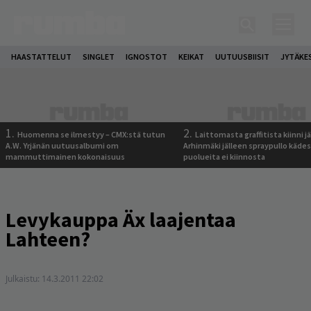
HAASTATTELUT
SINGLET
IGNOSTOT
KEIKAT
UUTUUSBIISIT
JYTÄKE
1.
2.
Huomenna se ilmestyy – CMX:stä tutun
Laittomasta graffitista kiinni 
A.W. Yrjänän uutuusalbumi om
Arhinmäki jälleen spraypullo kädes
mammuttimainen kokonaisuus
puolueita ei kiinnosta
Levykauppa Äx laajentaa
Lahteen?
Julkaistu:
14.3.2011 22:02