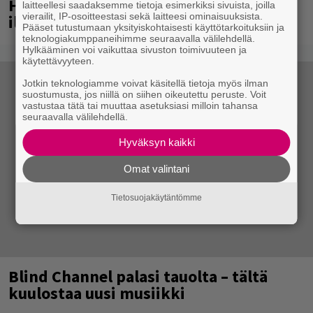
Helsingissä 10-vuotista taivaltaan –
laitteellesi saadaksemme tietoja esimerkiksi sivuista, joilla
vierailit, IP-osoitteestasi sekä laitteesi ominaisuuksista.
ilmaistapahtumassa loistoesiintyjät
Pääset tutustumaan yksityiskohtaisesti käyttötarkoituksiin ja
teknologiakumppaneihimme seuraavalla välilehdellä.
Hylkääminen voi vaikuttaa sivuston toimivuuteen ja
käytettävyyteen.
Jotkin teknologiamme voivat käsitellä tietoja myös ilman
suostumusta, jos niillä on siihen oikeutettu peruste. Voit
vastustaa tätä tai muuttaa asetuksiasi milloin tahansa
seuraavalla välilehdellä.
Hyväksyn kaikki
Omat valintani
Tietosuojakäytäntömme
Blind Channel palasi tauolta – tältä
kuulostaa uusi musiikki