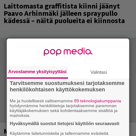
Laittomasta graffitista kiinni jäänyt
Paavo Arhinmäki jälleen spraypullo
kädessä – näitä puolueita ei kiinnosta
Arvostamme yksityisyyttäsi
Valintasi
Tarvitsemme suostumuksesi tarjotaksemme
henkilökohtaisen käyttökokemuksen
Me ja huolellisesti valitsemamme
89 teknologiakumppania
hyödynnämme henkilötietoja tarjotaksemme paremman
käyttäjäkokemuksen sekä kohdentaaksemme sisältöä ja
mainoksia.
Hyväksymällä suostut tietojesi käyttöön seuraavasti
Mainio ohjelmatoimisto juhlii
Käytämme laitetunnisteita ja tallennamme evästeitä