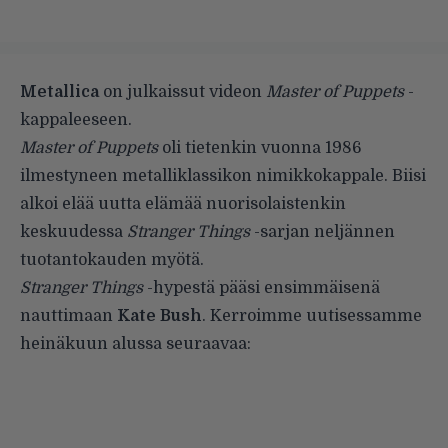
Metallica
on julkaissut videon
Master of Puppets
-
kappaleeseen.
Master of Puppets
oli tietenkin vuonna 1986
ilmestyneen metalliklassikon nimikkokappale. Biisi
alkoi elää uutta elämää nuorisolaistenkin
keskuudessa
Stranger Things
-sarjan neljännen
tuotantokauden myötä.
Stranger Things
-hypestä pääsi ensimmäisenä
nauttimaan
Kate Bush
. Kerroimme uutisessamme
heinäkuun alussa
seuraavaa
: