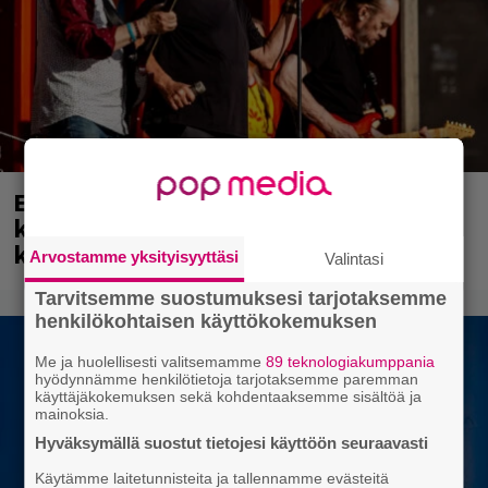
Eppu Normaali soitti viimeisen
keikkansa – nämä kappaleet sillä
kuultiin
Arvostamme yksityisyyttäsi
Valintasi
Tarvitsemme suostumuksesi tarjotaksemme
henkilökohtaisen käyttökokemuksen
Me ja huolellisesti valitsemamme
89 teknologiakumppania
hyödynnämme henkilötietoja tarjotaksemme paremman
käyttäjäkokemuksen sekä kohdentaaksemme sisältöä ja
mainoksia.
Hyväksymällä suostut tietojesi käyttöön seuraavasti
Käytämme laitetunnisteita ja tallennamme evästeitä