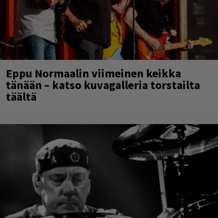
Eppu Normaalin viimeinen keikka
tänään – katso kuvagalleria torstailta
täältä