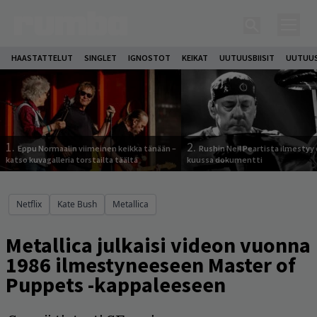
HAASTATTELUT
SINGLET
IGNOSTOT
KEIKAT
UUTUUSBIISIT
UUTUUS
1.
2.
Eppu Normaalin viimeinen keikka tänään –
Rushin Neil Peartista ilmestyy 
katso kuvagalleria torstailta täältä
kuussa dokumentti
Netflix
Kate Bush
Metallica
Metallica julkaisi videon vuonna
1986 ilmestyneeseen Master of
Puppets -kappaleeseen