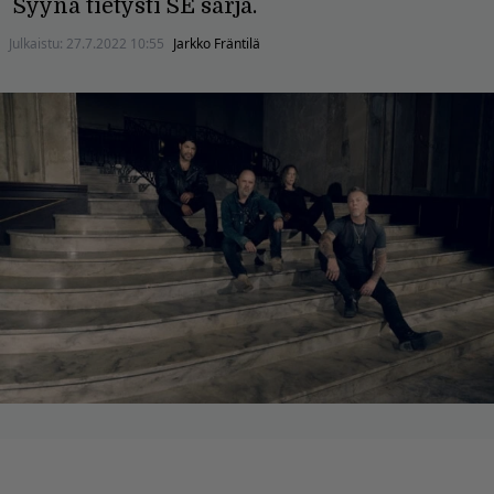
Syynä tietysti SE sarja.
Julkaistu:
27.7.2022 10:55
Jarkko Fräntilä