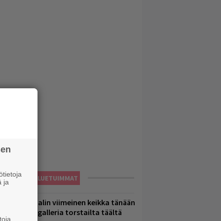
sen
tietoja
LUETUIMMAT
 ja
ppu Normaalin viimeinen keikka tänään
 katso kuvagalleria torstailta täältä
toja