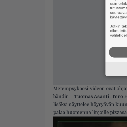
esimerkiks
tutustuma
seuraaval
käytettäv
Jotkin te
oikeutett
välilehdel
Metempsykoosi-videon ovat ohj
bändin –
Tuomas Asanti, Tero H
lisäksi näyttelee höyryävän kuum
palaa huomenna linjoille pizzas