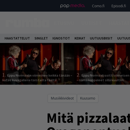
Como.fi
Episodi.fi
ETUSIVU
UUTISET
HAASTAT
HAASTATTELUT
SINGLET
IGNOSTOT
KEIKAT
UUTUUSBIISIT
UUTUUS
1.
2.
Eppu Normaalin viimeinen keikka tänään –
Eppu Normaali soitti viimeisen
katso kuvagalleria torstailta täältä
– nämä kappaleet sillä kuultiin
Musiikkivideot
Kuusamo
Mitä pizzalaa