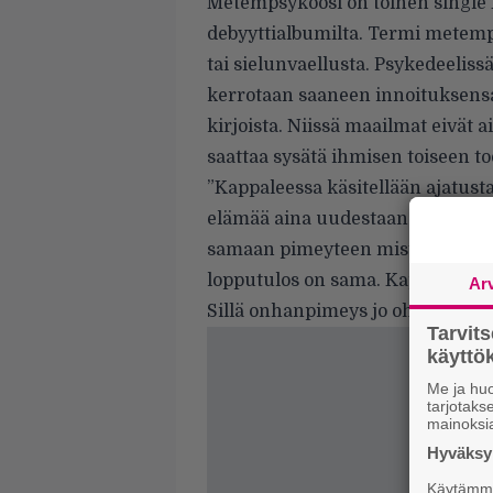
Metempsykoosi on toinen single
debyyttialbumilta. Termi metemps
tai sielunvaellusta. Psykedeeliss
kerrotaan saaneen innoituksen
kirjoista. Niissä maailmat eivät ai
saattaa sysätä ihmisen toiseen to
”Kappaleessa käsitellään ajatus
elämää aina uudestaan jauudesta
samaan pimeyteen mistä kaikki on
lopputulos on sama. Kappale on, 
Ar
Sillä onhanpimeys jo ohi? Onhan
Tarvit
käytt
Me ja huo
tarjotak
mainoksi
Hyväksym
Käytämme 