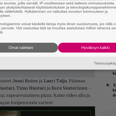
i sivuista, joilla vierailit, IP-osoitteestasi sekä laitteesi ominaisuuksista
E
an yksityiskohtaisesti käyttötarkoituksiin ja teknologiakumppaneihimm
la välilehdellä. Hylkääminen voi vaikuttaa sivuston toimivuuteen ja
–
yyteen.
V
knologiamme voivat käsitellä tietoja myös ilman suostumusta, jos niillä o
u peruste. Voit vastustaa tätä tai muuttaa asetuksiasi milloin tahansa se
V
lä.
m
H
Omat valintani
Hyväksyn kaikki
A
m
Tietosuojak
R
k
anneet
Jussi Roine
ja
Lauri Talja
. Pääosaa
E
uotari, Timo Huotari
ja
Eero Vesterinen
–
k
d
a, rapeareunainen pizza. Katso video alta ja
aagan huipennusta varten!