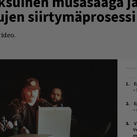
suinen musasaaga ja
ujen siirtymäprosessi
ideo.
E
–
E
–
V
V
m