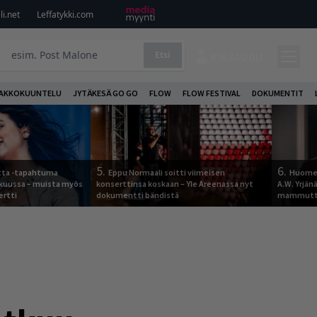
i.net
Leffatykki.com
Etsi
KIRJAUDU
AKKOKUUNTELU
JYTÄKESÄ GO GO
FLOW
FLOW FESTIVAL
DOKUMENTIT
5.
6.
otta -tapahtuma
Eppu Normaali soitti viimeisen
Huomen
skuussa – muista myös
konserttinsa koskaan – Yle Areenassa nyt
A.W. Yrjä
ertti
dokumentti bändistä
mammutti