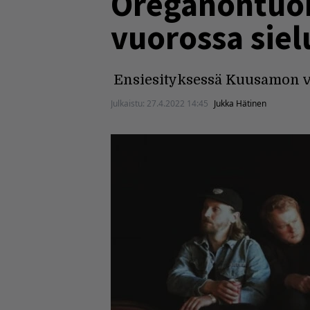
Oreganontuok
vuorossa siel
Ensiesityksessä Kuusamon v
Julkaistu:
27.4.2022 14:45
Jukka Hätinen