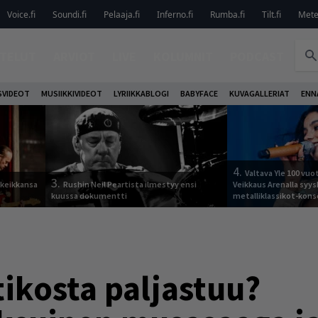
Voice.fi
Soundi.fi
Pelaaja.fi
Inferno.fi
Rumba.fi
Tilt.fi
Metel
TELUT
ARVIOT
LIVE
KOLUMNIT
PODCAST
VIDEOT
MUSIIKKIVIDEOT
LYRIIKKABLOGI
BABYFACE
KUVAGALLERIAT
ENN
4.
Valtava Yle 100 vu
3.
 keikkansa
Rushin Neil Peartista ilmestyy ensi
Veikkaus Arenalla syy
kuussa dokumentti
metalliklassikot-kons
tikosta paljastuu?