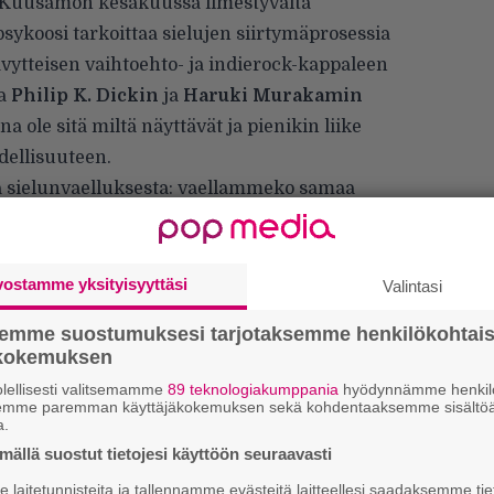
 Kuusamon kesäkuussa ilmestyvältä
ykoosi tarkoittaa sielujen siirtymäprosessia
ävytteisen vaihtoehto- ja indierock-kappaleen
sa
Philip K. Dickin
ja
Haruki Murakamin
na ole sitä miltä näyttävät ja pienikin liike
dellisuuteen.
ta sielunvaelluksesta: vaellammeko samaa
an? Elämää, jossa päädytään aina siihen
 saanut alkunsa. Vaikkaolomuoto olisi eri,
kaikesta huolimatta, toiveikas ja keväinen.
vostamme yksityisyyttäsi
Valintasi
 vielä toivoa?” Kuusamo mietiskelee.
semme suostumuksesi tarjotaksemme henkilökohtai
ökokemuksen
lellisesti valitsemamme
89 teknologiakumppania
hyödynnämme henkilö
semme paremman käyttäjäkokemuksen sekä kohdentaaksemme sisältöä
a.
E
ällä suostut tietojesi käyttöön seuraavasti
–
laitetunnisteita ja tallennamme evästeitä laitteellesi saadaksemme tie