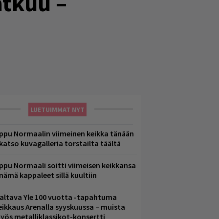
tkuu –
LUETUIMMAT NYT
ppu Normaalin viimeinen keikka tänään
 katso kuvagalleria torstailta täältä
ppu Normaali soitti viimeisen keikkansa
 nämä kappaleet sillä kuultiin
altava Yle 100 vuotta -tapahtuma
eikkaus Arenalla syyskuussa – muista
yös metalliklassikot-konsertti