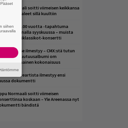
. Pääset
ppu Normaali soitti viimeisen keikkansa
e
 nämä kappaleet sillä kuultiin
altava Yle 100 vuotta -tapahtuma
n siihen
uraavalla
eikkaus Arenalla syyskuussa – muista
yös metalliklassikot-konsertti
uomenna se ilmestyy – CMX:stä tutun
.W. Yrjänän uutuusalbumi om
ammuttimainen kokonaisuus
äytäntömme
ushin Neil Peartista ilmestyy ensi
uussa dokumentti
ppu Normaali soitti viimeisen
onserttinsa koskaan – Yle Areenassa nyt
okumentti bändistä