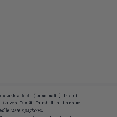
usiikkivideolla (
katso täältä
) alkanut
u jatkuvan. Tänään Rumballa on ilo antaa
eolle
Metempsykoosi
.