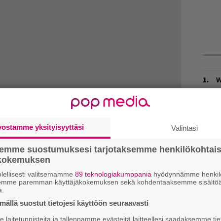
W
n
L
P
vostamme yksityisyyttäsi
Valintasi
k
semme suostumuksesi tarjotaksemme henkilökohtai
H
ökokemuksen
A
levy, vaan akustisia versioita yhtyeen
m
lellisesti valitsemamme
89 teknologiakumppania
hyödynnämme henkilö
semme paremman käyttäjäkokemuksen sekä kohdentaaksemme sisältöä
emake-teos. Yksi uusi biisi sentään on luvassa.
a.
M
 kun Mokoma kokeilee särötöntä
ällä suostut tietojesi käyttöön seuraavasti
ulkaistulla
Juurta jaksain
-ep:llä kuultiin
H
laitetunnisteita ja tallennamme evästeitä laitteellesi saadaksemme tie