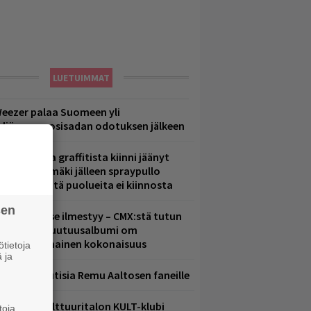
LUETUIMMAT
eezer palaa Suomeen yli
eljännesvuosisadan odotuksen jälkeen
aittomasta graffitista kiinni jäänyt
aavo Arhinmäki jälleen spraypullo
ädessä – näitä puolueita ei kiinnosta
sen
uomenna se ilmestyy – CMX:stä tutun
.W. Yrjänän uutuusalbumi om
ammuttimainen kokonaisuus
tietoja
 ja
ainioita uutisia Remu Aaltosen faneille
elsingin Kulttuuritalon KULT-klubi
toja