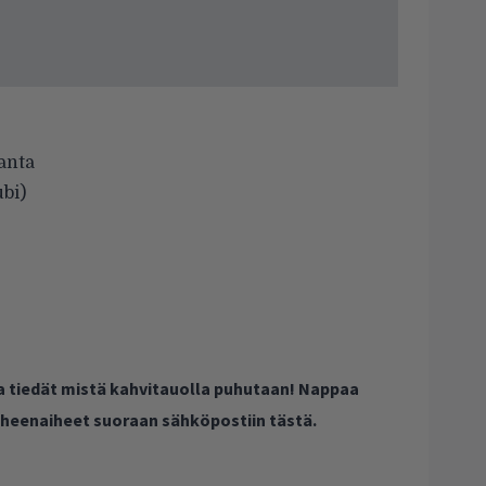
anta
ubi)
ja tiedät mistä kahvitauolla puhutaan! Nappaa
puheenaiheet suoraan sähköpostiin tästä.