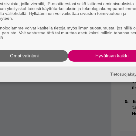
uret
-kappaleesta, ja yhtye on soittanut
t
i sivuista, joilla vierailit, IP-osoitteestasi sekä laitteesi ominaisuuksista
an yksityiskohtaisesti käyttötarkoituksiin ja teknologiakumppaneihimm
o
la.
la välilehdellä. Hylkääminen voi vaikuttaa sivuston toimivuuteen ja
yyteen.
la seuraavanlaisesti:
K
knologiamme voivat käsitellä tietoja myös ilman suostumusta, jos niillä o
n
u peruste. Voit vastustaa tätä tai muuttaa asetuksiasi milloin tahansa se
S
lä.
J
H
Omat valintani
Hyväksyn kaikki
k
Tietosuojak
M
1
i
B
ta
H