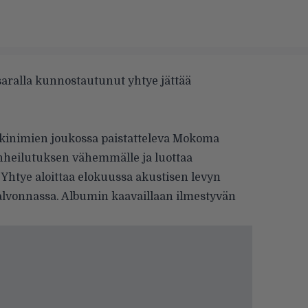
aralla kunnostautunut yhtye jättää
inimien joukossa paistatteleva Mokoma
anheilutuksen vähemmälle ja luottaa
Yhtye aloittaa elokuussa akustisen levyn
alvonnassa. Albumin kaavaillaan ilmestyvän