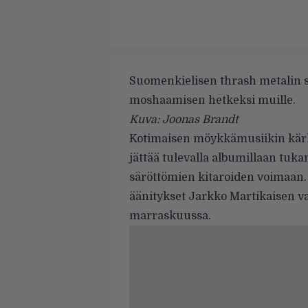
Suomenkielisen thrash metalin s
moshaamisen hetkeksi muille.
Kuva: Joonas Brandt
Kotimaisen möykkämusiikin kärk
jättää tulevalla albumillaan tuk
säröttömien kitaroiden voimaan. 
äänitykset Jarkko Martikaisen v
marraskuussa.