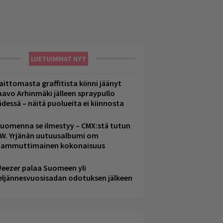
LUETUIMMAT NYT
aittomasta graffitista kiinni jäänyt
aavo Arhinmäki jälleen spraypullo
ädessä – näitä puolueita ei kiinnosta
uomenna se ilmestyy – CMX:stä tutun
.W. Yrjänän uutuusalbumi om
ammuttimainen kokonaisuus
eezer palaa Suomeen yli
eljännesvuosisadan odotuksen jälkeen