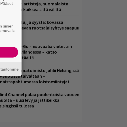
arjoaa kulttiartisteja, suomalaista
. Pääset
e
saamista ja kaikkea siltä väliltä
ent mainittu, ja syystä: kovassa
n siihen
osteessa olevan ruotsalaisyhtye saapuu
uraavalla
uomeen
ytäkesä Go-Go -festivaalia vietettiin
elsingin Suvilahdessa – katso
uvagalleria täältä
äytäntömme
ainio ohjelmatoimisto juhlii Helsingissä
0-vuotista taivaltaan –
lmaistapahtumassa loistoesiintyjät
lind Channel palaa puolentoista vuoden
uolta – uusi levy ja jättikeikka
elsingissä tulossa