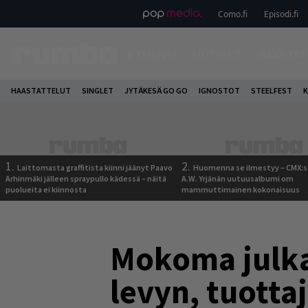
Como.fi
Episodi.fi
ETUSIVU
UUTISET
HAASTAT
HAASTATTELUT
SINGLET
JYTÄKESÄ GO GO
IGNOSTOT
STEELFEST
K
1.
2.
Laittomasta graffitista kiinni jäänyt Paavo
Huomenna se ilmestyy – CMX:s
Arhinmäki jälleen spraypullo kädessä – näitä
A.W. Yrjänän uutuusalbumi om
puolueita ei kiinnosta
mammuttimainen kokonaisuus
Mokoma julka
levyn, tuotta