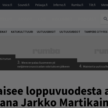
Voice.fi
Soundi.fi
Pelaaja.fi
Inferno.fi
Rumba.fi
Tilt.fi
Metel
TELUT
ARVIOT
LIVE
KOLUMNIT
PODCAST
EIKAT
KATUKULTTUURI
UUTUUSBIISIT
UUTUUSVIDEOT
TAMPERE CITY FES
tä tutun
3.
Weezer palaa Suomeen yli
4.
neljännesvuosisadan odotuksen jälkeen
Mainioita uutisia 
isee loppuvuodesta 
jana Jarkko Martikai