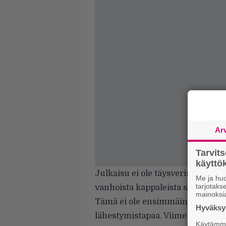
Ar
Tarvit
käytt
Julkaisu ei ole täysverinen uusi 
Me ja huo
tarjotak
vanhoista kappaleista sisältävä r
mainoksi
Tämä ei ole ensimmäinen kerta,
Hyväksym
lähestymistapaa. Viime vuonna j
Käytämme 