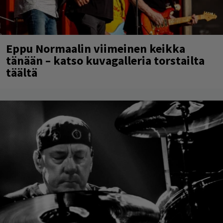
Eppu Normaalin viimeinen keikka
tänään – katso kuvagalleria torstailta
täältä