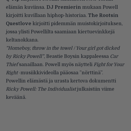
elämän kuviinsa.
DJ Premierin
mukaan Powell
kirjoitti kuvillaan hiphop-historiaa.
The Rootsin
Questlove
kirjoitti pidemmän
muistokirjoituksen
,
jossa ylisti Powellilta saamiaan kiertuevinkkejä
keltanokkana.
”Homeboy, throw in the towel / Your girl got dicked
by Ricky Powell”
, Beastie Boysin kappaleessa
Car
Thief
sanaillaan. Powell myös näytteli
Fight for Your
Right
-musiikkivideolla pääosaa ”nörttinä”.
Powellin elämästä ja urasta kertova dokumentti
Ricky Powell: The Individualist
julkaistiin viime
keväänä.