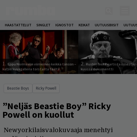
HAASTATTELUT
SINGLET
IGNOSTOT
KEIKAT
UUTUUSBIISIT
UUTUUS
1.
2.
Eppu Normaalin viimeinen keikka tänään –
Rushin Neil Peartista ilmestyy 
katso kuvagalleria torstailta täältä
kuussa dokumentti
Beastie Boys
Ricky Powell
”Neljäs Beastie Boy” Ricky
Powell on kuollut
Newyorkilaisvalokuvaaja menehtyi