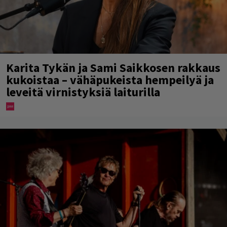
Karita Tykän ja Sami Saikkosen rakkaus
kukoistaa – vähäpukeista hempeilyä ja
leveitä virnistyksiä laiturilla