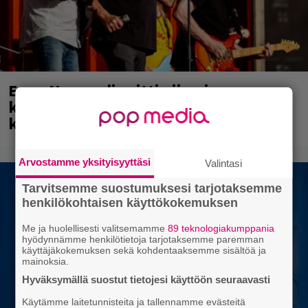
Eppu Normaali soitti viimeisen
keikkansa – nämä kappaleet sillä
kuultiin
Arvostamme yksityisyyttäsi
Valintasi
Tarvitsemme suostumuksesi tarjotaksemme
henkilökohtaisen käyttökokemuksen
Me ja huolellisesti valitsemamme
89 teknologiakumppania
hyödynnämme henkilötietoja tarjotaksemme paremman
käyttäjäkokemuksen sekä kohdentaaksemme sisältöä ja
mainoksia.
Hyväksymällä suostut tietojesi käyttöön seuraavasti
Käytämme laitetunnisteita ja tallennamme evästeitä