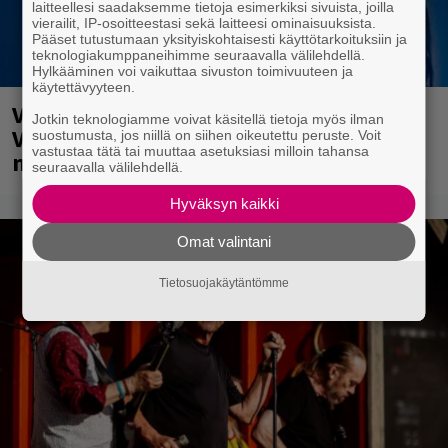
laitteellesi saadaksemme tietoja esimerkiksi sivuista, joilla
vierailit, IP-osoitteestasi sekä laitteesi ominaisuuksista.
Pääset tutustumaan yksityiskohtaisesti käyttötarkoituksiin ja
teknologiakumppaneihimme seuraavalla välilehdellä.
Hylkääminen voi vaikuttaa sivuston toimivuuteen ja
käytettävyyteen.
Valtava Yle 100 vuotta -tapahtuma
Jotkin teknologiamme voivat käsitellä tietoja myös ilman
Veikkaus Arenalla syyskuussa – muista
suostumusta, jos niillä on siihen oikeutettu peruste. Voit
vastustaa tätä tai muuttaa asetuksiasi milloin tahansa
myös metalliklassikot-konsertti
seuraavalla välilehdellä.
Hyväksyn kaikki
Omat valintani
Tietosuojakäytäntömme