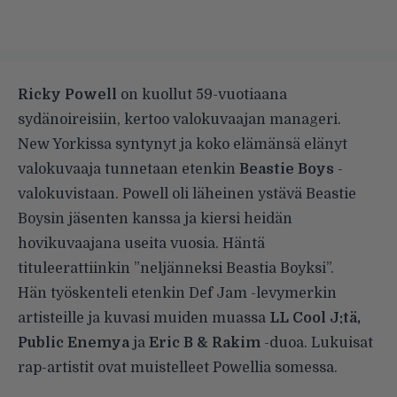
Ricky Powell
on kuollut 59-vuotiaana
sydänoireisiin,
kertoo
valokuvaajan manageri.
New Yorkissa syntynyt ja koko elämänsä elänyt
valokuvaaja tunnetaan etenkin
Beastie Boys
-
valokuvistaan. Powell oli läheinen ystävä Beastie
Boysin jäsenten kanssa ja kiersi heidän
hovikuvaajana useita vuosia. Häntä
tituleerattiinkin ”neljänneksi Beastia Boyksi”.
Hän työskenteli etenkin Def Jam -levymerkin
artisteille ja kuvasi muiden muassa
LL Cool J:tä,
Public Enemya
ja
Eric B & Rakim
-duoa. Lukuisat
rap-artistit ovat muistelleet Powellia somessa.