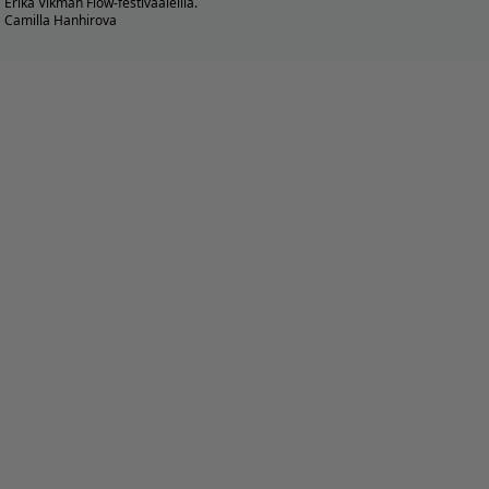
Erika Vikman Flow-festivaaleilla.
Camilla Hanhirova