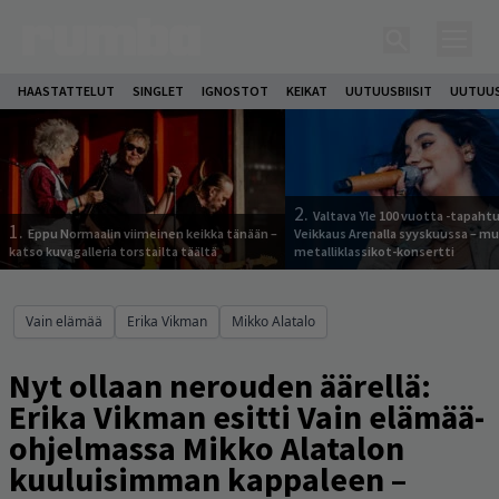
HAASTATTELUT
SINGLET
IGNOSTOT
KEIKAT
UUTUUSBIISIT
UUTUUS
2.
Valtava Yle 100 vuotta -tapah
1.
Eppu Normaalin viimeinen keikka tänään –
Veikkaus Arenalla syyskuussa – m
katso kuvagalleria torstailta täältä
metalliklassikot-konsertti
Vain elämää
Erika Vikman
Mikko Alatalo
Nyt ollaan nerouden äärellä:
Erika Vikman esitti Vain elämää-
ohjelmassa Mikko Alatalon
kuuluisimman kappaleen –