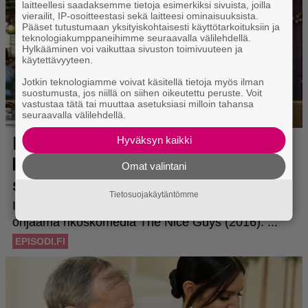
laitteellesi saadaksemme tietoja esimerkiksi sivuista, joilla
vierailit, IP-osoitteestasi sekä laitteesi ominaisuuksista.
Pääset tutustumaan yksityiskohtaisesti käyttötarkoituksiin ja
teknologiakumppaneihimme seuraavalla välilehdellä.
Hylkääminen voi vaikuttaa sivuston toimivuuteen ja
käytettävyyteen.
Jotkin teknologiamme voivat käsitellä tietoja myös ilman
suostumusta, jos niillä on siihen oikeutettu peruste. Voit
vastustaa tätä tai muuttaa asetuksiasi milloin tahansa
seuraavalla välilehdellä.
Hyväksyn kaikki
Omat valintani
Tietosuojakäytäntömme