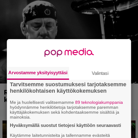
Arvostamme yksityisyyttäsi
Valintasi
Tarvitsemme suostumuksesi tarjotaksemme
Rushin Neil Peartista ilmestyy ensi
henkilökohtaisen käyttökokemuksen
kuussa dokumentti
Me ja huolellisesti valitsemamme
89 teknologiakumppania
hyödynnämme henkilötietoja tarjotaksemme paremman
käyttäjäkokemuksen sekä kohdentaaksemme sisältöä ja
mainoksia.
Hyväksymällä suostut tietojesi käyttöön seuraavasti
Käytämme laitetunnisteita ja tallennamme evästeitä