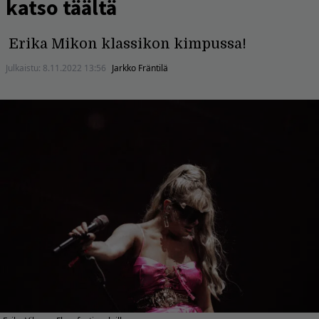
katso täältä
Erika Mikon klassikon kimpussa!
Julkaistu:
8.11.2022 13:56
Jarkko Fräntilä