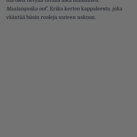
mä olen tietyllä tavalla aika maalainen.
Maalaispoika oot
”, Erika kertoo kappaleesta, joka
vääntää biisin rooleja uuteen uskoon.