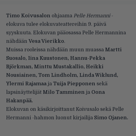
Timo Koivusalon
ohjaama
Pelle Hermanni
-
elokuva tulee elokuvateattereihin 9. päivä
syyskuuta. Elokuvan pääosassa Pelle Hermannina
nähdään
Vesa Vierikko
.
Muissa rooleissa nähdään muun muassa
Martti
Suosalo, Iina Kuustonen, Hannu-Pekka
Björkman, Minttu Mustakallio, Heikki
Nousiainen, Tom Lindholm, Linda Wiklund,
Ylermi Rajamaa
ja
Tuija Piepponen
sekä
lapsinäyttelijät
Milo Tamminen
ja
Oona
Hakanpää.
Elokuvan on käsikirjoittanut Koivusalo sekä Pelle
Hermanni -hahmon luonut kirjailija
Simo Ojanen.