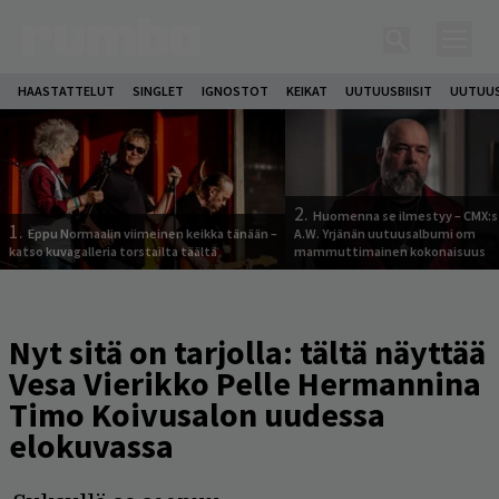
HAASTATTELUT
SINGLET
IGNOSTOT
KEIKAT
UUTUUSBIISIT
UUTUUS
2.
Huomenna se ilmestyy – CMX:s
1.
Eppu Normaalin viimeinen keikka tänään –
A.W. Yrjänän uutuusalbumi om
katso kuvagalleria torstailta täältä
mammuttimainen kokonaisuus
Nyt sitä on tarjolla: tältä näyttää
Vesa Vierikko Pelle Hermannina
Timo Koivusalon uudessa
elokuvassa