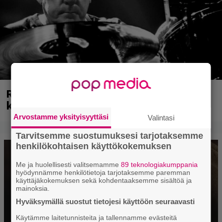
Rushin Neail Peartista ilmestyy ensi
kuussa dokumentti
Arvostamme yksityisyyttäsi
Valintasi
Tarvitsemme suostumuksesi tarjotaksemme
henkilökohtaisen käyttökokemuksen
Me ja huolellisesti valitsemamme
89 teknologiakumppania
hyödynnämme henkilötietoja tarjotaksemme paremman
käyttäjäkokemuksen sekä kohdentaaksemme sisältöä ja
mainoksia.
Hyväksymällä suostut tietojesi käyttöön seuraavasti
Käytämme laitetunnisteita ja tallennamme evästeitä