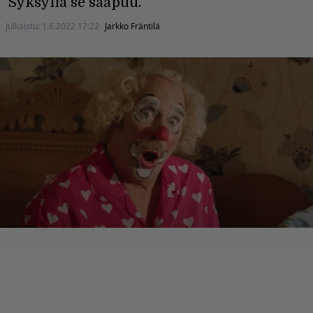
Syksyllä se saapuu.
Julkaistu:
1.6.2022 17:22
Jarkko Fräntilä