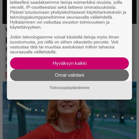
laitteellesi saadaksemme tietoja esimerkiksi sivuista, joilla
vierailit, IP-osoitteestasi sekä laitteesi ominaisuuksista.
Pääset tutustumaan yksityiskohtaisesti käyttötarkoituksiin ja
teknologiakumppaneihimme seuraavalla välilehdellä.
Hylkääminen voi vaikuttaa sivuston toimivuuteen ja
käytettävyyteen.
Jotkin teknologiamme voivat käsitellä tietoja myös ilman
suostumusta, jos niillä on siihen oikeutettu peruste. Voit
vastustaa tätä tai muuttaa asetuksiasi milloin tahansa
seuraavalla välilehdellä.
Hyväksyn kaikki
Omat valintani
Tietosuojakäytäntömme