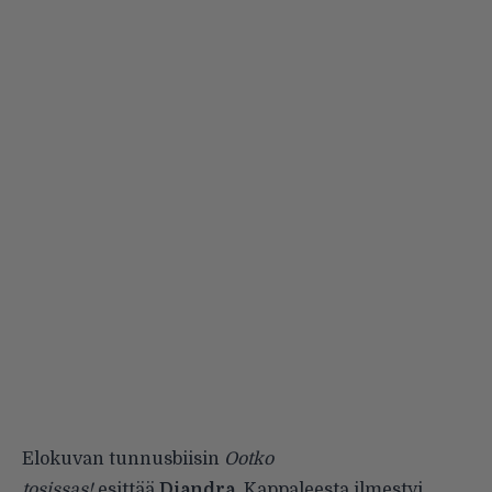
Elokuvan tunnusbiisin
Ootko
tosissas!
esittää
Diandra
. Kappaleesta ilmestyi