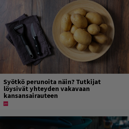
Syötkö perunoita näin? Tutkijat
löysivät yhteyden vakavaan
kansansairauteen