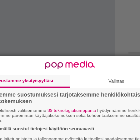
H
A
vostamme yksityisyyttäsi
m
Valintasi
semme suostumuksesi tarjotaksemme henkilökohtai
W
ökokemuksen
n
lellisesti valitsemamme
89 teknologiakumppania
hyödynnämme henkilö
L
semme paremman käyttäjäkokemuksen sekä kohdentaaksemme sisältöä
a.
P
k
ällä suostut tietojesi käyttöön seuraavasti
laitetunnisteita ja tallennamme evästeitä laitteellesi saadaksemme tie