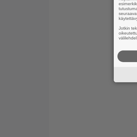
esimerkiks
tutustuma
seuraaval
käytettäv
Jotkin te
oikeutett
välilehdel