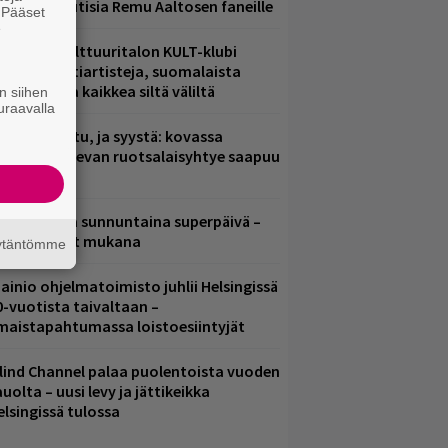
ainioita uutisia Remu Aaltosen faneille
. Pääset
e
elsingin Kulttuuritalon KULT-klubi
arjoaa kulttiartisteja, suomalaista
saamista ja kaikkea siltä väliltä
n siihen
uraavalla
ent mainittu, ja syystä: kovassa
osteessa olevan ruotsalaisyhtye saapuu
uomeen
ampereella sunnuntaina superpäivä –
ämä artistit mukana
äytäntömme
ainio ohjelmatoimisto juhlii Helsingissä
0-vuotista taivaltaan –
lmaistapahtumassa loistoesiintyjät
lind Channel palaa puolentoista vuoden
uolta – uusi levy ja jättikeikka
elsingissä tulossa