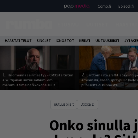
Como.fi
Episodi.fi
ETUSIVU
UUTISET
HAASTAT
HAASTATTELUT
SINGLET
IGNOSTOT
KEIKAT
UUTUUSBIISIT
JYTÄKE
1.
2.
Huomenna se ilmestyy – CMX:stä tutun
Laittomasta graffitista kiinni 
A.W. Yrjänän uutuusalbumi om
Arhinmäki jälleen spraypullo kädes
mammuttimainen kokonaisuus
puolueita ei kiinnosta
uutuusbiisit
Dxxxa D
Onko sinulla 