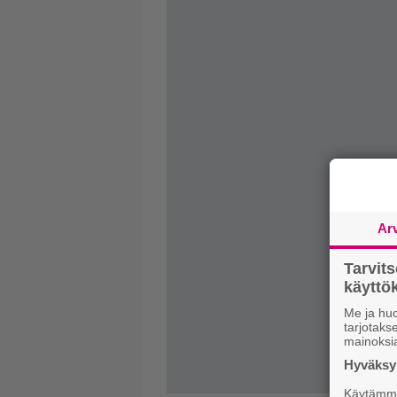
Ar
Tarvit
käytt
Me ja huo
tarjotak
mainoksi
Hyväksym
Käytämme 