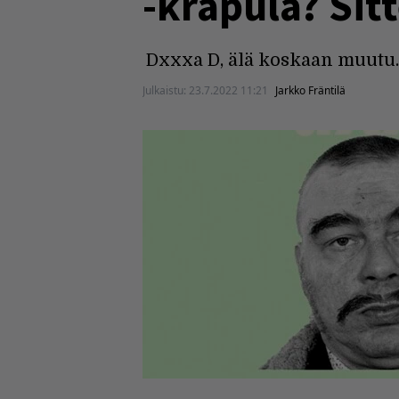
-krapula? Sit
Dxxxa D, älä koskaan muutu.
Julkaistu:
23.7.2022 11:21
Jarkko Fräntilä