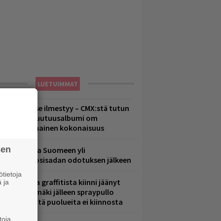
LUETUIMMAT
uomenna se ilmestyy – CMX:stä tutun
.W. Yrjänän uutuusalbumi om
ammuttimainen kokonaisuus
sen
eezer palaa Suomeen yli
eljännesvuosisadan odotuksen jälkeen
tietoja
aittomasta graffitista kiinni jäänyt
 ja
aavo Arhinmäki jälleen spraypullo
ädessä – näitä puolueita ei kiinnosta
toja