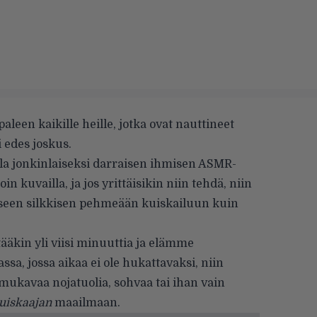
leen kaikille heille, jotka ovat nauttineet
 edes joskus.
illa jonkinlaiseksi darraisen ihmisen ASMR-
n kuvailla, ja jos yrittäisikin niin tehdä, niin
aiseen silkkisen pehmeään kuiskailuun kuin
tääkin yli viisi minuuttia ja elämme
sa, jossa aikaa ei ole hukattavaksi, niin
 mukavaa nojatuolia, sohvaa tai ihan vain
uiskaajan
maailmaan.