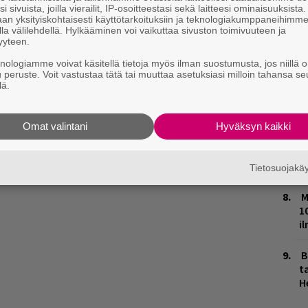
M
i sivuista, joilla vierailit, IP-osoitteestasi sekä laitteesi ominaisuuksista
an yksityiskohtaisesti käyttötarkoituksiin ja teknologiakumppaneihimm
la välilehdellä. Hylkääminen voi vaikuttaa sivuston toimivuuteen ja
H
yyteen.
t
o
knologiamme voivat käsitellä tietoja myös ilman suostumusta, jos niillä o
u peruste. Voit vastustaa tätä tai muuttaa asetuksiasi milloin tahansa se
lä.
K
n
S
Omat valintani
Hyväksyn kaikki
T
n
Tietosuojak
M
1
i
B
ta
H