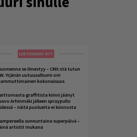
uri sinulle
LUETUIMMAT NYT
uomenna se ilmestyy – CMX:stä tutun
.W. Yrjänän uutuusalbumi om
ammuttimainen kokonaisuus
aittomasta graffitista kiinni jäänyt
aavo Arhinmäki jälleen spraypullo
ädessä – näitä puolueita ei kiinnosta
ampereella sunnuntaina superpäivä –
ämä artistit mukana