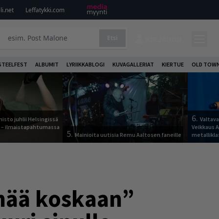
i.net
Leffatykki.com
Etsi
KIRJAUDU
STEELFEST
ALBUMIT
LYRIIKKABLOGI
KUVAGALLERIAT
KIERTUE
OLD TOWN
6.
sto juhlii Helsingissä
Valtav
n – ilmaistapahtumassa
Veikkaus 
5.
Mainioita uutisia Remu Aaltosen faneille
metallikla
enää koskaan”