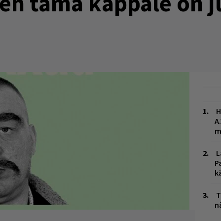
ten tämä kappale on ju
H
A
m
L
P
k
T
n