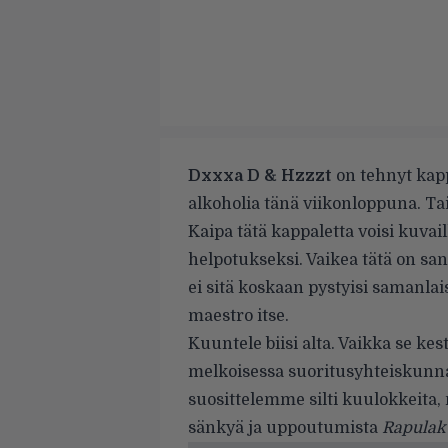
Dxxxa D & Hzzzt
on tehnyt kappa
alkoholia tänä viikonloppuna. Tai
Kaipa tätä kappaletta voisi kuva
helpotukseksi. Vaikea tätä on sanoi
ei sitä koskaan pystyisi samanl
maestro itse.
Kuuntele biisi alta. Vaikka se kes
melkoisessa suoritusyhteiskunnas
suosittelemme silti kuulokkeita,
sänkyä ja uppoutumista
Rapulak