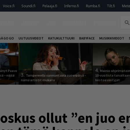
Voice.fi
Soundi.fi
Pelaaja.fi
Inferno.fi
Rumba.fi
Tilt.fi
Metel
TELUT
ARVIOT
LIVE
KOLUMNIT
PODCAST
SÄ GO GO
UUTUUSVIDEOT
KATUKULTTUURI
BABYFACE
MUSIIKKIVIDEOT
4.
jäänyt Paavo
Mainio ohjelmatoimi
3.
sä – näitä
Tampereella sunnuntaina superpäivä –
10-vuotista taivaltaa
nämä artistit mukana
loistoesiintyjät
joskus ollut ”en juo 