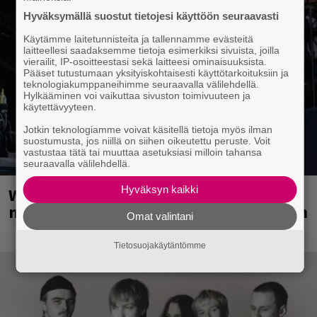
Hyväksymällä suostut tietojesi käyttöön seuraavasti
Käytämme laitetunnisteita ja tallennamme evästeitä
laitteellesi saadaksemme tietoja esimerkiksi sivuista, joilla
vierailit, IP-osoitteestasi sekä laitteesi ominaisuuksista.
Pääset tutustumaan yksityiskohtaisesti käyttötarkoituksiin ja
teknologiakumppaneihimme seuraavalla välilehdellä.
Hylkääminen voi vaikuttaa sivuston toimivuuteen ja
käytettävyyteen.
Jotkin teknologiamme voivat käsitellä tietoja myös ilman
suostumusta, jos niillä on siihen oikeutettu peruste. Voit
vastustaa tätä tai muuttaa asetuksiasi milloin tahansa
seuraavalla välilehdellä.
Hyväksyn kaikki
Weezer palaa Suomeen yli
neljännesvuosisadan odotuksen jälkeen
Omat valintani
Tietosuojakäytäntömme