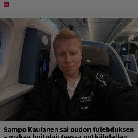
Sampo Kaulanen sai oudon tulehduksen
– makaa hoitolaitteessa nytkähdellen