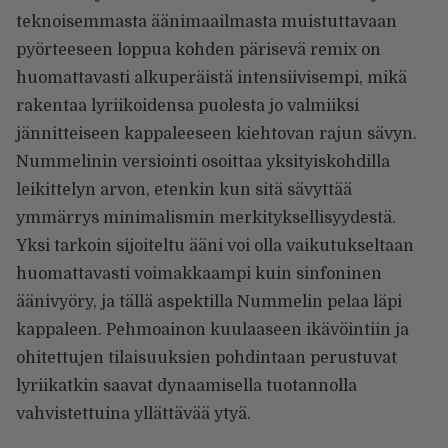
teknoisemmasta äänimaailmasta muistuttavaan
pyörteeseen loppua kohden pärisevä remix on
huomattavasti alkuperäistä intensiivisempi, mikä
rakentaa lyriikoidensa puolesta jo valmiiksi
jännitteiseen kappaleeseen kiehtovan rajun sävyn.
Nummelinin versiointi osoittaa yksityiskohdilla
leikittelyn arvon, etenkin kun sitä sävyttää
ymmärrys minimalismin merkityksellisyydestä.
Yksi tarkoin sijoiteltu ääni voi olla vaikutukseltaan
huomattavasti voimakkaampi kuin sinfoninen
äänivyöry, ja tällä aspektilla Nummelin pelaa läpi
kappaleen. Pehmoainon kuulaaseen ikävöintiin ja
ohitettujen tilaisuuksien pohdintaan perustuvat
lyriikatkin saavat dynaamisella tuotannolla
vahvistettuina yllättävää ytyä.