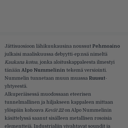
Jättisuosioon lähikuukausina noussut
Pehmoaino
julkaisi maaliskuussa debyytti-ep:nsä nimeltä
Kaukana
kotoa
, jonka aloituskappaleesta ilmestyi
tänään
Alpo Nummelinin
tekemä versiointi.
Nummelin tunnetaan muun muassa
Ruusut
-
yhtyeestä.
Alkuperäisessä muodossaan eteerisen
tunnelmallinen ja hiljakseen kappaleen mittaan
ylöspäin kohoava
Kevät 22
on Alpo Nummelinin
käsittelyssä saanut sisälleen metallisen rosoisia
elementtejä. Industrialiin vivahtavat soundit ja