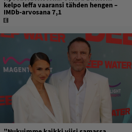
kelpo leffa vaaransi tähden hengen –
IMDb-arvosana 7,1
”Nukuimme kaikki viisi samassa