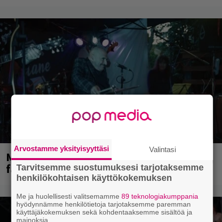
Arvostamme yksityisyyttäsi
Valintasi
Mainioita uutisia Remu Aaltosen
faneille
Tarvitsemme suostumuksesi tarjotaksemme
henkilökohtaisen käyttökokemuksen
Me ja huolellisesti valitsemamme
89 teknologiakumppania
hyödynnämme henkilötietoja tarjotaksemme paremman
käyttäjäkokemuksen sekä kohdentaaksemme sisältöä ja
mainoksia.