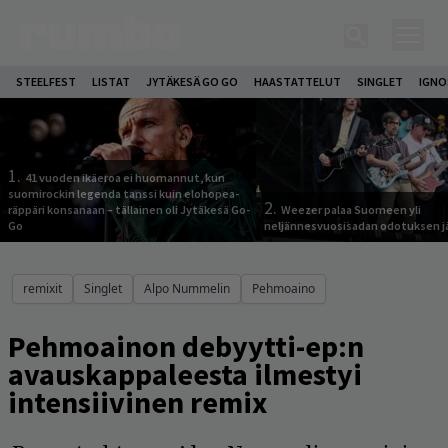
STEELFEST
LISTAT
JYTÄKESÄ GO GO
HAASTATTELUT
SINGLET
IGN
1.
41 vuoden ikäeroa ei huomannut, kun
suomirockin legenda tanssi kuin elohopea-
2.
räppäri konsanaan – tällainen oli Jytäkesä Go-
Weezer palaa Suomeen yli
Go
neljännesvuosisadan odotuksen j
remixit
Singlet
Alpo Nummelin
Pehmoaino
Pehmoainon debyytti-ep:n
avauskappaleesta ilmestyi
intensiivinen remix