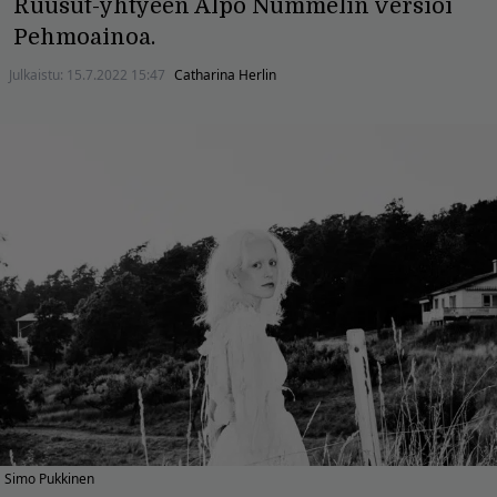
Ruusut-yhtyeen Alpo Nummelin versioi
Pehmoainoa.
Julkaistu:
15.7.2022 15:47
Catharina Herlin
Simo Pukkinen