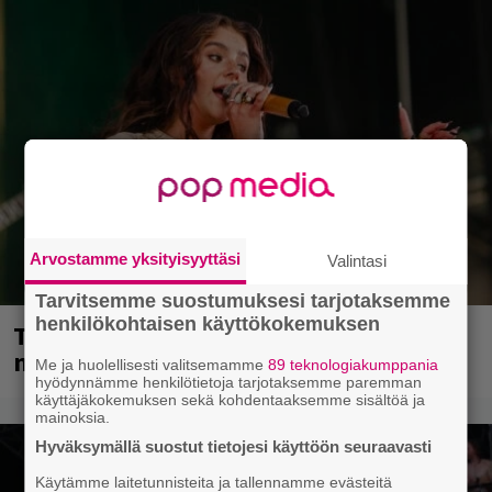
Arvostamme yksityisyyttäsi
Valintasi
Tarvitsemme suostumuksesi tarjotaksemme
henkilökohtaisen käyttökokemuksen
Tampereella sunnuntaina superpäivä –
nämä artistit mukana
Me ja huolellisesti valitsemamme
89 teknologiakumppania
hyödynnämme henkilötietoja tarjotaksemme paremman
käyttäjäkokemuksen sekä kohdentaaksemme sisältöä ja
mainoksia.
Hyväksymällä suostut tietojesi käyttöön seuraavasti
Käytämme laitetunnisteita ja tallennamme evästeitä