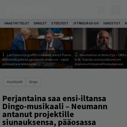
HAASTATTELUT
SINGLET
STEELFEST
JYTÄKESÄ GO GO
IGNOSTOT
K
1.
2.
Laittomasta graffitista kiinni jäänyt Paavo
Huomenna se ilmestyy – CMX:s
Arhinmäki jälleen spraypullo kädessä – näitä
A.W. Yrjänän uutuusalbumi om
puolueita ei kiinnosta
mammuttimainen kokonaisuus
musikaalit
dingo
Perjantaina saa ensi-iltansa
Dingo-musikaali – Neumann
antanut projektille
siunauksensa, pääosassa