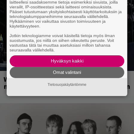
laitteellesi saadaksemme tietoja esimerkiksi sivuista, joilla
vierailit, IP-osoitteestasi sekä laitteesi ominaisuuksista.
Pääset tutustumaan yksityiskohtaisesti käyttötarkoituksiin ja
teknologiakumppaneihimme seuraavalla välilehdellä.
Hylkääminen voi vaikuttaa sivuston toimivuuteen ja
käytettävyyteen.
Jotkin teknologiamme voivat käsitellä tietoja myös ilman
suostumusta, jos niillä on siihen oikeutettu peruste. Voit
vastustaa tätä tai muuttaa asetuksiasi milloin tahansa
seuraavalla välilehdellä.
Hyväksyn kaikki
Omat valintani
Weezer palaa Suomeen yli
neljännesvuosisadan odotuksen jälkeen
Tietosuojakäytäntömme