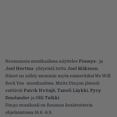
Neumannia musikaalissa näyttelee
Pimeys
– ja
Joel Herttua
-yhtyeistä tuttu
Joel Mäkinen
.
Hänet on nähty aiemmin myös esimerkiksi We Will
Rock You -musikaalissa. Muita Dingon jäseniä
esittävät
Patrik Hvitsjö, Taneli Läykki, Pyry
Smolander
ja
Olli Tulkki
.
Dingo-musikaali on Rauman kesäteatterin
ohjelmistossa 16.6.-6.8.