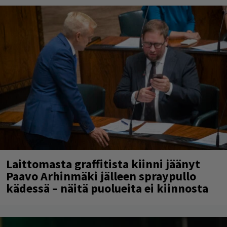
Laittomasta graffitista kiinni jäänyt
Paavo Arhinmäki jälleen spraypullo
kädessä – näitä puolueita ei kiinnosta