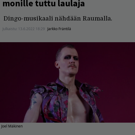
monille tuttu laulaja
Dingo-musikaali nähdään Raumalla.
Julkaistu:
13.6.2022 18:29
Jarkko Fräntilä
Joel Mäkinen