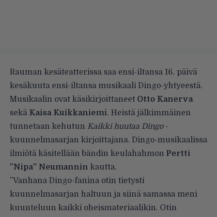
Rauman kesäteatterissa saa ensi-iltansa 16. päivä
kesäkuuta ensi-iltansa musikaali Dingo-yhtyeestä.
Musikaalin ovat käsikirjoittaneet
Otto Kanerva
sekä
Kaisa Kuikkaniemi
. Heistä jälkimmäinen
tunnetaan kehutun
Kaikki huutaa Dingo
-
kuunnelmasarjan kirjoittajana. Dingo-musikaalissa
ilmiötä käsitellään bändin keulahahmon
Pertti
”Nipa” Neumannin
kautta.
”Vanhana Dingo-fanina otin tietysti
kuunnelmasarjan haltuun ja siinä samassa meni
kuunteluun kaikki oheismateriaalikin. Otin