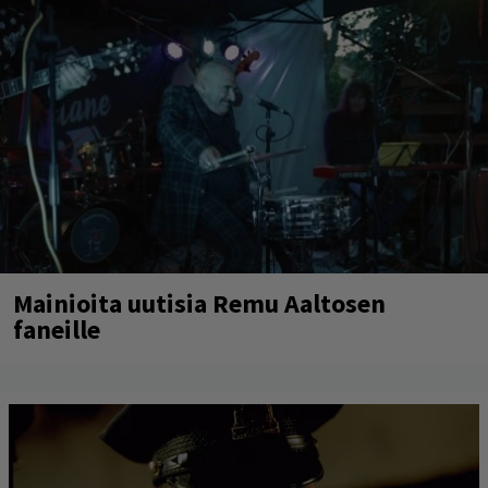
Mainioita uutisia Remu Aaltosen
faneille