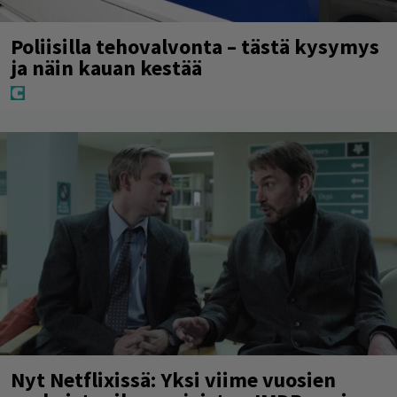
Poliisilla tehovalvonta – tästä kysymys
ja näin kauan kestää
Nyt Netflixissä: Yksi viime vuosien