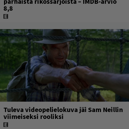
parhaista rikossarjoista – IMDB-arvio
8,8
Tuleva videopelielokuva jäi Sam Neillin
viimeiseksi rooliksi