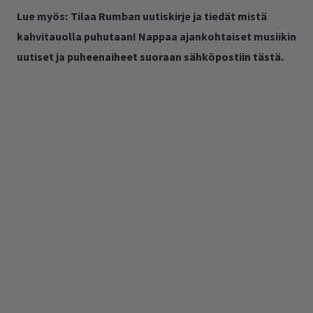
Lue myös:
Tilaa Rumban uutiskirje ja tiedät mistä
kahvitauolla puhutaan! Nappaa ajankohtaiset musiikin
uutiset ja puheenaiheet suoraan sähköpostiin tästä.