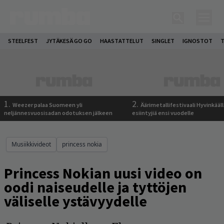
STEELFEST
JYTÄKESÄ GO GO
HAASTATTELUT
SINGLET
IGNOSTOT
T
1.
2.
Weezer palaa Suomeen yli
Äärimetallifestivaali Hyvinkäällä
neljännesvuosisadan odotuksen jälkeen
esiintyjiä ensi vuodelle
Musiikkivideot
princess nokia
Princess Nokian uusi video on
oodi naiseudelle ja tyttöjen
väliselle ystävyydelle