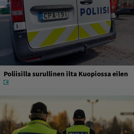
Poliisilla surullinen ilta Kuopiossa eilen