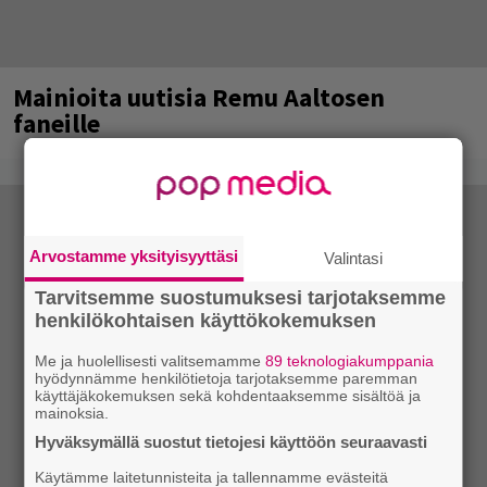
Mainioita uutisia Remu Aaltosen
faneille
Arvostamme yksityisyyttäsi
Valintasi
Tarvitsemme suostumuksesi tarjotaksemme
henkilökohtaisen käyttökokemuksen
Me ja huolellisesti valitsemamme
89 teknologiakumppania
hyödynnämme henkilötietoja tarjotaksemme paremman
käyttäjäkokemuksen sekä kohdentaaksemme sisältöä ja
mainoksia.
Hyväksymällä suostut tietojesi käyttöön seuraavasti
Käytämme laitetunnisteita ja tallennamme evästeitä