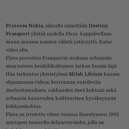
Princess Nokia
, oikealta nimeltään
Destiny
Frasqueri
ylistää uudella
Flava
-kappaleellaan
muun muassa naisten välistä ystävyyttä. Katso
video alta.
Flava pureutuu Frasquerin mukaan urbaaniin
sisaruuteen henkilökohtaisen tarkan linssin läpi.
Hän tarkentaa yhteistyössä
Milah Libinin
kanssa
ohjaamansa videon kerronnan enteilevän
itseluottamuksen, rakkauden itseä kohtaan sekä
urbaanin kauneuden kulttuurisen hyväksynnän
leikkauskohtaa.
Flava on irrotettu viime vuonna ilmestyneen
1992
-
mixtapen tuoreelta deluxeversiolta, jolla on