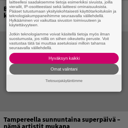
laitteellesi saadaksemme tietoja esimerkiksi sivuista, joilla
Blind Channel palasi tauolta – tältä
vierailit, IP-osoitteestasi sekä laitteesi ominaisuuksista.
Pääset tutustumaan yksityiskohtaisesti käyttötarkoituksiin ja
kuulostaa uusi musiikki
teknologiakumppaneihimme seuraavalla välilehdellä.
Hylkääminen voi vaikuttaa sivuston toimivuuteen ja
käytettävyyteen.
Jotkin teknologiamme voivat käsitellä tietoja myös ilman
suostumusta, jos niillä on siihen oikeutettu peruste. Voit
vastustaa tätä tai muuttaa asetuksiasi milloin tahansa
seuraavalla välilehdellä.
Hyväksyn kaikki
Omat valintani
Tietosuojakäytäntömme
Tampereella sunnuntaina superpäivä –
nämä artistit mukana