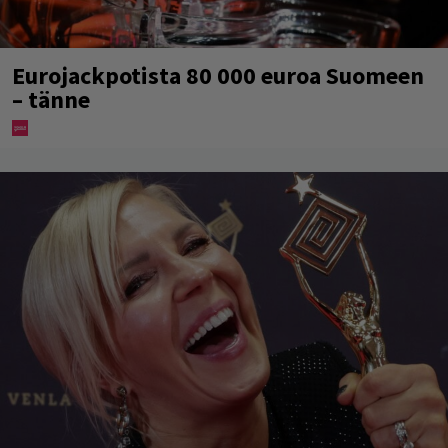
Eurojackpotista 80 000 euroa Suomeen
– tänne