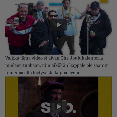
Vaikka tämä video ei aivan The Joulukalenteria
mieleen tuokaan, niin eiköhän kappale ole saanut
nimensä alta löytyvästä kappaleesta.