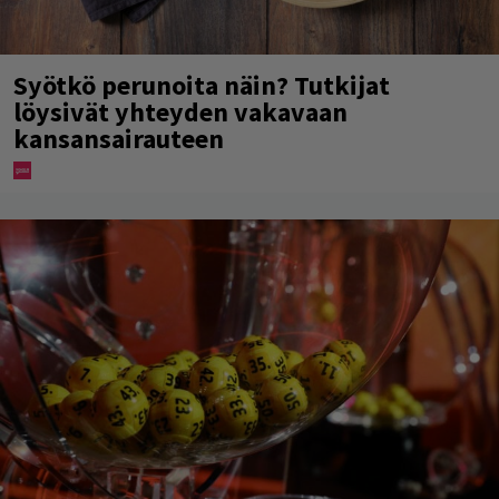
Syötkö perunoita näin? Tutkijat
löysivät yhteyden vakavaan
kansansairauteen