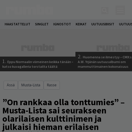
HAASTATTELUT
SINGLET
IGNOSTOT
KEIKAT
UUTUUSBIISIT
UUTUUS
2.
Huomenna se ilmestyy – CMX:s
1.
Eppu Normaalin viimeinen keikka tänään –
A.W. Yrjänän uutuusalbumi om
katso kuvagalleria torstailta täältä
mammuttimainen kokonaisuus
Ässä
Musta-Lista
Rasse
”On rankkaa olla tonttumies” –
Musta-Lista sai seurakseen
olarilaisen kulttinimen ja
julkaisi hieman erilaisen