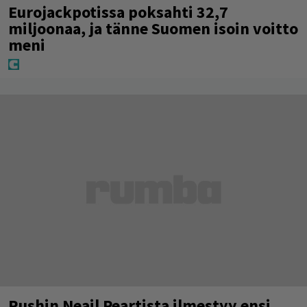
Eurojackpotissa poksahti 32,7
miljoonaa, ja tänne Suomen isoin voitto
meni
Rushin Neail Peartista ilmestyy ensi