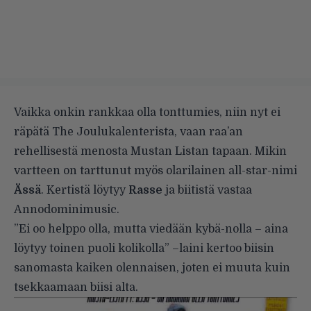
Vaikka onkin rankkaa olla tonttumies, niin nyt ei
räpätä The Joulukalenterista, vaan raa’an
rehellisestä menosta Mustan Listan tapaan. Mikin
vartteen on tarttunut myös
olarilainen all-star-nimi
Ässä
. Kertistä löytyy
Rasse
ja biitistä vastaa
Annodominimusic.
”Ei oo helppo olla, mutta viedään kybä-nolla – aina
löytyy toinen puoli kolikolla” –laini kertoo biisin
sanomasta kaiken olennaisen, joten ei muuta kuin
tsekkaamaan biisi alta.