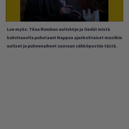
Lue myös:
Tilaa Rumban uutiskirje ja tiedät mistä
kahvitauolla puhutaan! Nappaa ajankohtaiset musiikin
uutiset ja puheenaiheet suoraan sähköpostiin tästä.