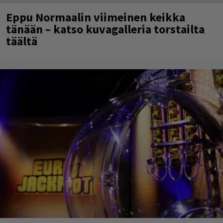
Eppu Normaalin viimeinen keikka
tänään – katso kuvagalleria torstailta
täältä