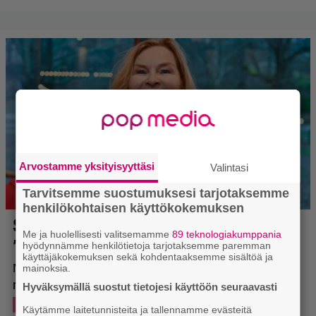
Arvostamme yksityisyyttäsi
Valintasi
Tarvitsemme suostumuksesi tarjotaksemme
henkilökohtaisen käyttökokemuksen
Me ja huolellisesti valitsemamme
89 teknologiakumppania
hyödynnämme henkilötietoja tarjotaksemme paremman
käyttäjäkokemuksen sekä kohdentaaksemme sisältöä ja
mainoksia.
Hyväksymällä suostut tietojesi käyttöön seuraavasti
Käytämme laitetunnisteita ja tallennamme evästeitä