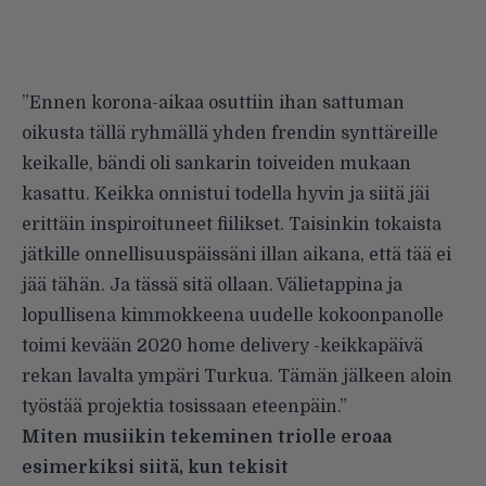
”Ennen korona-aikaa osuttiin ihan sattuman
oikusta tällä ryhmällä yhden frendin synttäreille
keikalle, bändi oli sankarin toiveiden mukaan
kasattu. Keikka onnistui todella hyvin ja siitä jäi
erittäin inspiroituneet fiilikset. Taisinkin tokaista
jätkille onnellisuuspäissäni illan aikana, että tää ei
jää tähän. Ja tässä sitä ollaan. Välietappina ja
lopullisena kimmokkeena uudelle kokoonpanolle
toimi kevään 2020 home delivery -keikkapäivä
rekan lavalta ympäri Turkua. Tämän jälkeen aloin
työstää projektia tosissaan eteenpäin.”
Miten musiikin tekeminen triolle eroaa
esimerkiksi siitä, kun tekisit