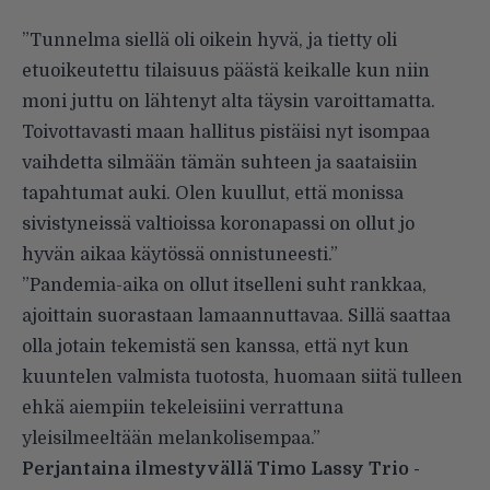
”Tunnelma siellä oli oikein hyvä, ja tietty oli
etuoikeutettu tilaisuus päästä keikalle kun niin
moni juttu on lähtenyt alta täysin varoittamatta.
Toivottavasti maan hallitus pistäisi nyt isompaa
vaihdetta silmään tämän suhteen ja saataisiin
tapahtumat auki. Olen kuullut, että monissa
sivistyneissä valtioissa koronapassi on ollut jo
hyvän aikaa käytössä onnistuneesti.”
”Pandemia-aika on ollut itselleni suht rankkaa,
ajoittain suorastaan lamaannuttavaa. Sillä saattaa
olla jotain tekemistä sen kanssa, että nyt kun
kuuntelen valmista tuotosta, huomaan siitä tulleen
ehkä aiempiin tekeleisiini verrattuna
yleisilmeeltään melankolisempaa.”
Perjantaina ilmestyvällä Timo Lassy Trio -