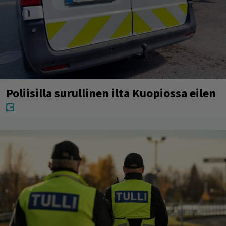
Poliisilla surullinen ilta Kuopiossa eilen