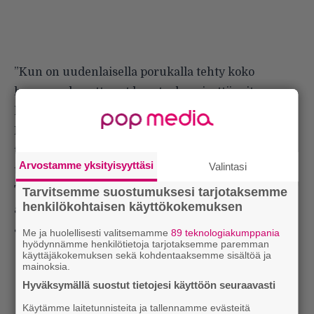
”Kun on uudenlaisella porukalla tehty koko
homma, olen ottanut haasteekseni, että miten
liidaan tällaista kokoonpanoa ja rakennan visiota.
Haluan laajentaa omaa soundia ja kehittyä
taiteilijana. Se ei ole itsestäänselvyys, että asiat vain
Arvostamme yksityisyyttäsi
Valintasi
tapahtuvat.”
Tämä taitaa olla ensimmäinen nimeäsi kantava
Tarvitsemme suostumuksesi tarjotaksemme
henkilökohtaisen käyttökokemuksen
albumi, jolla ei ole Teppo Mäkynen rummuissa.
Jouduitko pyytämään lupalappua?
Me ja huolellisesti valitsemamme
89 teknologiakumppania
hyödynnämme henkilötietoja tarjotaksemme paremman
käyttäjäkokemuksen sekä kohdentaaksemme sisältöä ja
mainoksia.
Hyväksymällä suostut tietojesi käyttöön seuraavasti
Käytämme laitetunnisteita ja tallennamme evästeitä