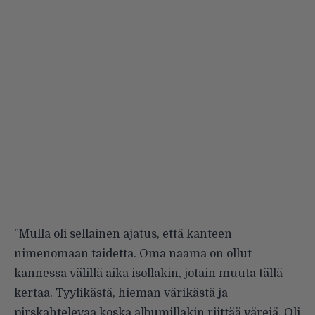
”Mulla oli sellainen ajatus, että kanteen
nimenomaan taidetta. Oma naama on ollut
kannessa välillä aika isollakin, jotain muuta tällä
kertaa. Tyylikästä, hieman värikästä ja
pirskahtelevaa koska albumillakin riittää värejä. Oli