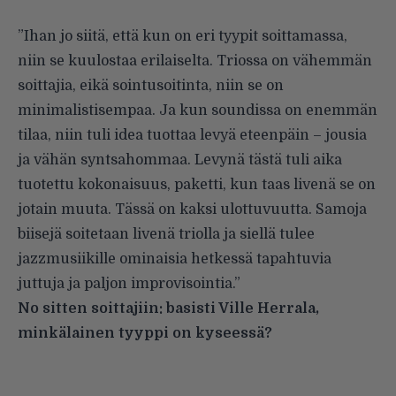
”Ihan jo siitä, että kun on eri tyypit soittamassa,
niin se kuulostaa erilaiselta. Triossa on vähemmän
soittajia, eikä sointusoitinta, niin se on
minimalistisempaa. Ja kun soundissa on enemmän
tilaa, niin tuli idea tuottaa levyä eteenpäin – jousia
ja vähän syntsahommaa. Levynä tästä tuli aika
tuotettu kokonaisuus, paketti, kun taas livenä se on
jotain muuta. Tässä on kaksi ulottuvuutta. Samoja
biisejä soitetaan livenä triolla ja siellä tulee
jazzmusiikille ominaisia hetkessä tapahtuvia
juttuja ja paljon improvisointia.”
No sitten soittajiin: basisti Ville Herrala,
minkälainen tyyppi on kyseessä?