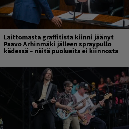
Laittomasta graffitista kiinni jäänyt
Paavo Arhinmäki jälleen spraypullo
kädessä – näitä puolueita ei kiinnosta