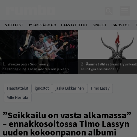
STEELFEST
JYTÄKESÄ GO GO
HAASTATTELUT
SINGLET
IGNOSTOT
T
1.
2.
Weezer palaa Suomeen yli
Äärimetallifestivaali Hyvinkäällä
neljännesvuosisadan odotuksen jälkeen
esiintyjiä ensi vuodelle
Haastattelut
ignostot
Jaska Lukkarinen
Timo Lassy
Ville Herrala
”Seikkailu on vasta alkamassa”
– ennakkosoitossa Timo Lassyn
uuden kokoonpanon albumi