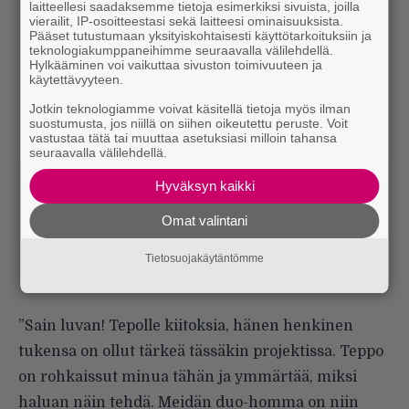
laitteellesi saadaksemme tietoja esimerkiksi sivuista, joilla
vierailit, IP-osoitteestasi sekä laitteesi ominaisuuksista.
Pääset tutustumaan yksityiskohtaisesti käyttötarkoituksiin ja
teknologiakumppaneihimme seuraavalla välilehdellä.
Hylkääminen voi vaikuttaa sivuston toimivuuteen ja
käytettävyyteen.
Jotkin teknologiamme voivat käsitellä tietoja myös ilman
suostumusta, jos niillä on siihen oikeutettu peruste. Voit
vastustaa tätä tai muuttaa asetuksiasi milloin tahansa
seuraavalla välilehdellä.
Hyväksyn kaikki
Omat valintani
Tietosuojakäytäntömme
”Sain luvan! Tepolle kiitoksia, hänen henkinen
tukensa on ollut tärkeä tässäkin projektissa. Teppo
on rohkaissut minua tähän ja ymmärtää, miksi
haluan näin tehdä. Meidän duo-homma on niin