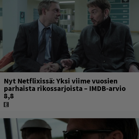
Nyt Netflixissä: Yksi viime vuosien
parhaista rikossarjoista – IMDB-arvio
8,8