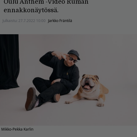
Oulu Anthem -video Ruman
ennakkonäytössä.
Julkaistu:
27.7.2022 10:00
Jarkko Fräntilä
Mikko-Pekka Karlin