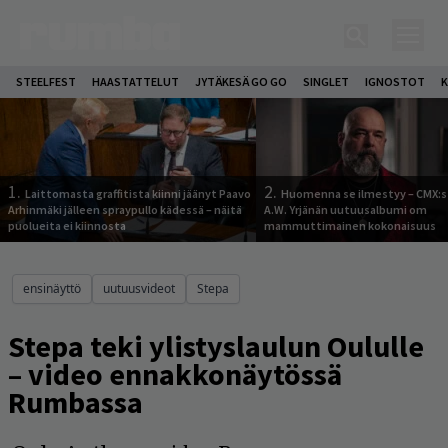
STEELFEST
HAASTATTELUT
JYTÄKESÄ GO GO
SINGLET
IGNOSTOT
K
1.
2.
Laittomasta graffitista kiinni jäänyt Paavo
Huomenna se ilmestyy – CMX:s
Arhinmäki jälleen spraypullo kädessä – näitä
A.W. Yrjänän uutuusalbumi om
puolueita ei kiinnosta
mammuttimainen kokonaisuus
ensinäyttö
uutuusvideot
Stepa
Stepa teki ylistyslaulun Oululle
– video ennakkonäytössä
Rumbassa