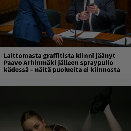
Laittomasta graffitista kiinni jäänyt
Paavo Arhinmäki jälleen spraypullo
kädessä – näitä puolueita ei kiinnosta