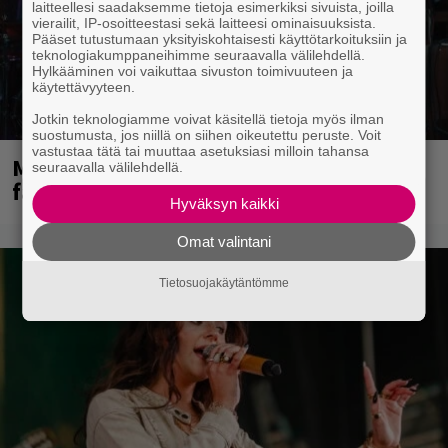
laitteellesi saadaksemme tietoja esimerkiksi sivuista, joilla
vierailit, IP-osoitteestasi sekä laitteesi ominaisuuksista.
Pääset tutustumaan yksityiskohtaisesti käyttötarkoituksiin ja
teknologiakumppaneihimme seuraavalla välilehdellä.
Hylkääminen voi vaikuttaa sivuston toimivuuteen ja
käytettävyyteen.
Jotkin teknologiamme voivat käsitellä tietoja myös ilman
suostumusta, jos niillä on siihen oikeutettu peruste. Voit
vastustaa tätä tai muuttaa asetuksiasi milloin tahansa
Mainioita uutisia Remu Aaltosen
seuraavalla välilehdellä.
faneille
Hyväksyn kaikki
Omat valintani
Tietosuojakäytäntömme