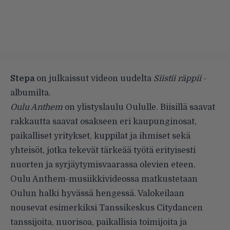
Stepa
on julkaissut videon uudelta
Siistii räppii
-
albumilta.
Oulu Anthem
on ylistyslaulu Oululle. Biisillä saavat
rakkautta saavat osakseen eri kaupunginosat,
paikalliset yritykset, kuppilat ja ihmiset sekä
yhteisöt, jotka tekevät tärkeää työtä erityisesti
nuorten ja syrjäytymisvaarassa olevien eteen.
Oulu Anthem-musiikkivideossa matkustetaan
Oulun halki hyvässä hengessä. Valokeilaan
nousevat esimerkiksi Tanssikeskus Citydancen
tanssijoita, nuorisoa, paikallisia toimijoita ja