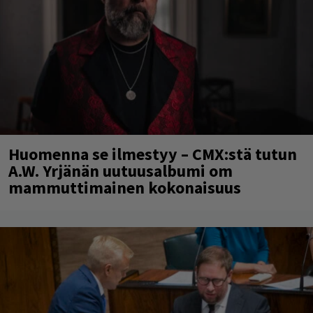
Huomenna se ilmestyy – CMX:stä tutun
A.W. Yrjänän uutuusalbumi om
mammuttimainen kokonaisuus