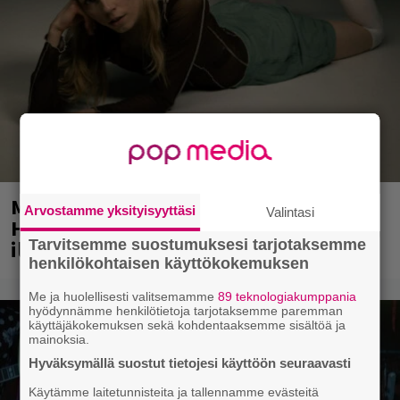
Mainio ohjelmatoimisto juhlii
Arvostamme yksityisyyttäsi
Valintasi
Helsingissä 10-vuotista taivaltaan –
Tarvitsemme suostumuksesi tarjotaksemme
ilmaistapahtumassa loistoesiintyjät
henkilökohtaisen käyttökokemuksen
Me ja huolellisesti valitsemamme
89 teknologiakumppania
hyödynnämme henkilötietoja tarjotaksemme paremman
käyttäjäkokemuksen sekä kohdentaaksemme sisältöä ja
mainoksia.
Hyväksymällä suostut tietojesi käyttöön seuraavasti
Käytämme laitetunnisteita ja tallennamme evästeitä