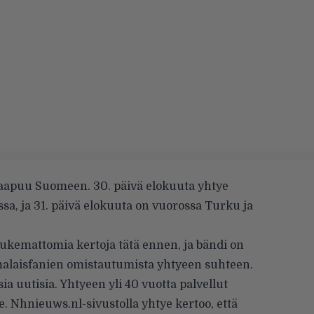
aapuu Suomeen. 30. päivä elokuuta yhtye
ssa, ja 31. päivä elokuuta on vuorossa Turku ja
ukemattomia kertoja tätä ennen, ja bändi on
malaisfanien omistautumista yhtyeen suhteen.
a uutisia. Yhtyeen yli 40 vuotta palvellut
le. Nhnieuws.nl-sivustolla yhtye
kertoo
, että