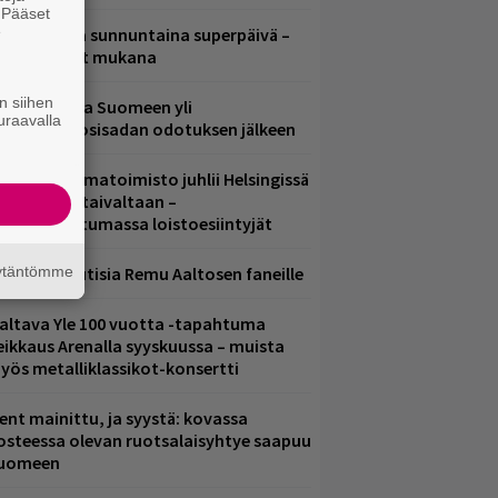
. Pääset
e
ampereella sunnuntaina superpäivä –
ämä artistit mukana
n siihen
eezer palaa Suomeen yli
uraavalla
eljännesvuosisadan odotuksen jälkeen
ainio ohjelmatoimisto juhlii Helsingissä
0-vuotista taivaltaan –
lmaistapahtumassa loistoesiintyjät
äytäntömme
ainioita uutisia Remu Aaltosen faneille
altava Yle 100 vuotta -tapahtuma
eikkaus Arenalla syyskuussa – muista
yös metalliklassikot-konsertti
ent mainittu, ja syystä: kovassa
osteessa olevan ruotsalaisyhtye saapuu
uomeen