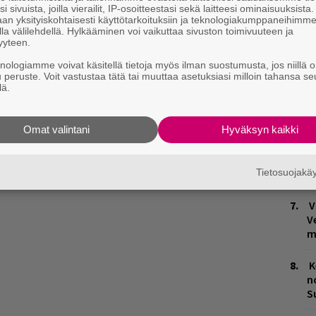
i sivuista, joilla vierailit, IP-osoitteestasi sekä laitteesi ominaisuuksista
an yksityiskohtaisesti käyttötarkoituksiin ja teknologiakumppaneihimm
T
la välilehdellä. Hylkääminen voi vaikuttaa sivuston toimivuuteen ja
n
yyteen.
knologiamme voivat käsitellä tietoja myös ilman suostumusta, jos niillä o
W
insa vuonna 1978.
u peruste. Voit vastustaa tätä tai muuttaa asetuksiasi milloin tahansa se
n
lä.
M
1
Omat valintani
Hyväksyn kaikki
i
Tietosuojak
M
V
V
m
K
n
S