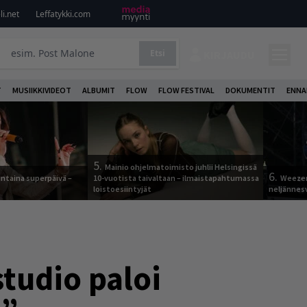
i.net
Leffatykki.com
Etsi
KIRJAUDU
T
MUSIIKKIVIDEOT
ALBUMIT
FLOW
FLOW FESTIVAL
DOKUMENTIT
ENNA
5.
Mainio ohjelmatoimisto juhlii Helsingissä
6.
ntaina superpäivä –
10-vuotista taivaltaan – ilmaistapahtumassa
Weezer
loistoesiintyjät
neljännes
tudio paloi