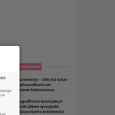
LUETUIMMAT
sen
uomenna se ilmestyy – CMX:stä tutun
.W. Yrjänän uutuusalbumi om
ammuttimainen kokonaisuus
tietoja
 ja
aittomasta graffitista kiinni jäänyt
aavo Arhinmäki jälleen spraypullo
ädessä – näitä puolueita ei kiinnosta
toja