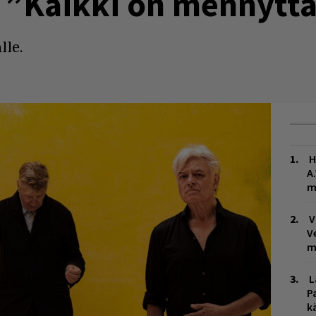
: ”Kaikki on mennytt
lle.
H
A
m
V
V
m
L
P
k