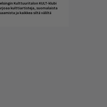
elsingin Kulttuuritalon KULT-klubi
arjoaa kulttiartisteja, suomalaista
saamista ja kaikkea siltä väliltä