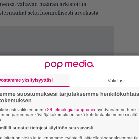
imensa, valtavan määrän arkistoitua
sternauhat sekä luonnollisesti arvokasta
vostamme yksityisyyttäsi
Valintasi
semme suostumuksesi tarjotaksemme henkilökohtai
H
ökokemuksen
A
m
lellisesti valitsemamme
89 teknologiakumppania
hyödynnämme henkilö
semme paremman käyttäjäkokemuksen sekä kohdentaaksemme sisältöä
a.
L
ällä suostut tietojesi käyttöön seuraavasti
P
k
laitetunnisteita ja tallennamme evästeitä laitteellesi saadaksemme tie