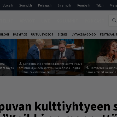
Voice.fi
Soundi.fi
Pelaaja.fi
Inferno.fi
Rumba.fi
Tilt.fi
Metel
TELUT
ARVIOT
LIVE
KOLUMNIT
PODCAST
ABLOGI
BABYFACE
UUTUUSVIDEOT
BIZNES
JYTÄKESÄ GO GO
FESTIVAALI
3.
tuma
Laittomasta graffitista kiinni jäänyt Paavo
4.
uista myös
Arhinmäki jälleen spraypullo kädessä – näitä
Tampereella sunnu
puolueita ei kiinnosta
nämä artistit mukana
uvan kulttiyhtyeen s