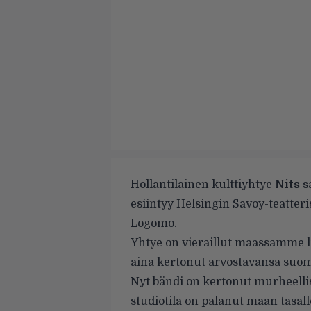
Hollantilainen kulttiyhtye
Nits
s
esiintyy Helsingin Savoy-teatteri
Logomo.
Yhtye on vieraillut maassamme l
aina kertonut arvostavansa suo
Nyt bändi on kertonut murheellisi
studiotila on palanut maan tasal