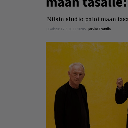
maan tasalle
Nitsin studio paloi maan tasa
Julkaistu:
17.5.2022 10:05
Jarkko Fräntilä