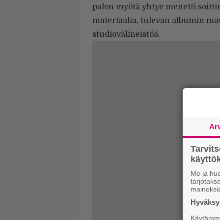
palon myötä yhtye menetti soitt
materiaalia, tulevan albumin ma
studiovälineistöä.
Ar
Tarvit
käytt
Me ja huo
tarjotak
mainoksi
Hyväksym
Käytämme 