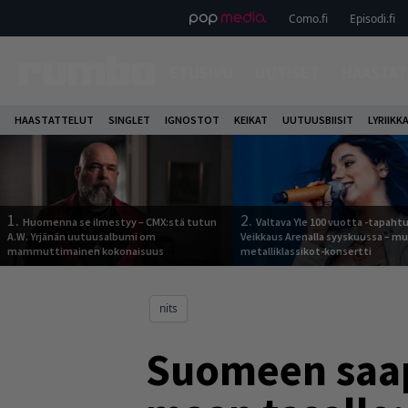
Como.fi
Episodi.fi
ETUSIVU
UUTISET
HAASTAT
HAASTATTELUT
SINGLET
IGNOSTOT
KEIKAT
UUTUUSBIISIT
LYRIIKK
1.
2.
Huomenna se ilmestyy – CMX:stä tutun
Valtava Yle 100 vuotta -tapah
A.W. Yrjänän uutuusalbumi om
Veikkaus Arenalla syyskuussa – m
mammuttimainen kokonaisuus
metalliklassikot-konsertti
nits
Suomeen saap