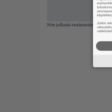
esimerkiks
tutustuma
seuraaval
käytettäv
Jotkin te
Nits julkaisi ensimmäisen album
oikeutett
välilehdel