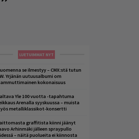
ä”
LUETUIMMAT NYT
uomenna se ilmestyy – CMX:stä tutun
.W. Yrjänän uutuusalbumi om
ammuttimainen kokonaisuus
altava Yle 100 vuotta -tapahtuma
eikkaus Arenalla syyskuussa – muista
yös metalliklassikot-konsertti
aittomasta graffitista kiinni jäänyt
aavo Arhinmäki jälleen spraypullo
ädessä – näitä puolueita ei kiinnosta