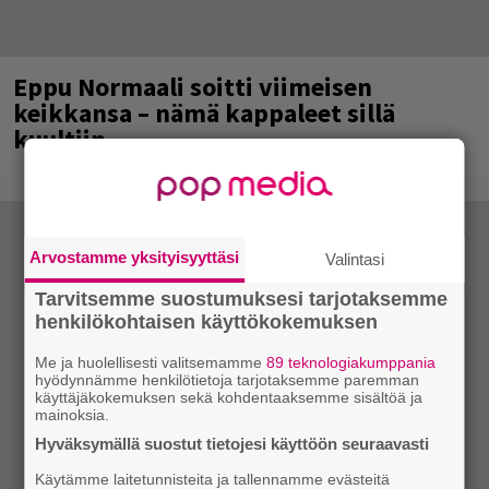
Eppu Normaali soitti viimeisen
keikkansa – nämä kappaleet sillä
kuultiin
Arvostamme yksityisyyttäsi
Valintasi
Tarvitsemme suostumuksesi tarjotaksemme
henkilökohtaisen käyttökokemuksen
Me ja huolellisesti valitsemamme
89 teknologiakumppania
hyödynnämme henkilötietoja tarjotaksemme paremman
käyttäjäkokemuksen sekä kohdentaaksemme sisältöä ja
mainoksia.
Hyväksymällä suostut tietojesi käyttöön seuraavasti
Käytämme laitetunnisteita ja tallennamme evästeitä