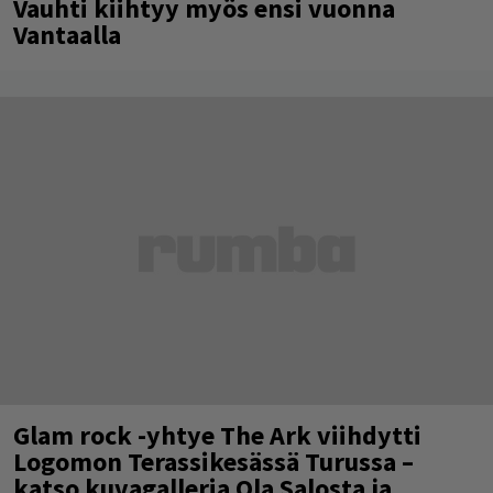
Vauhti kiihtyy myös ensi vuonna
Vantaalla
Glam rock -yhtye The Ark viihdytti
Logomon Terassikesässä Turussa –
katso kuvagalleria Ola Salosta ja