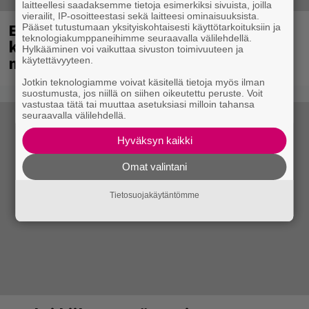
laitteellesi saadaksemme tietoja esimerkiksi sivuista, joilla
vierailit, IP-osoitteestasi sekä laitteesi ominaisuuksista.
Eppu Normaali soitti viimeisen
Pääset tutustumaan yksityiskohtaisesti käyttötarkoituksiin ja
teknologiakumppaneihimme seuraavalla välilehdellä.
konserttinsa koskaan – Yle Areenassa
Hylkääminen voi vaikuttaa sivuston toimivuuteen ja
nyt dokumentti bändistä
käytettävyyteen.
Jotkin teknologiamme voivat käsitellä tietoja myös ilman
suostumusta, jos niillä on siihen oikeutettu peruste. Voit
vastustaa tätä tai muuttaa asetuksiasi milloin tahansa
seuraavalla välilehdellä.
Hyväksyn kaikki
Omat valintani
Tietosuojakäytäntömme