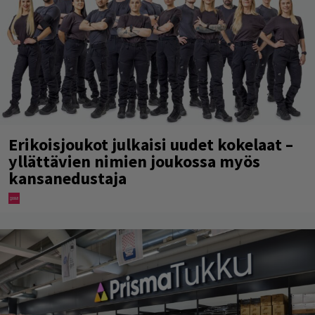
Erikoisjoukot julkaisi uudet kokelaat –
yllättävien nimien joukossa myös
kansanedustaja