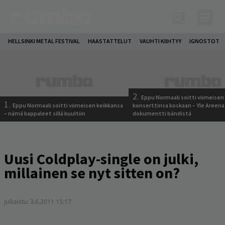
HELLSINKI METAL FESTIVAL
HAASTATTELUT
VAUHTI KIIHTYY
IGNOSTOT
2.
Eppu Normaali soitti viimeisen
1.
Eppu Normaali soitti viimeisen keikkansa
konserttinsa koskaan – Yle Areena
– nämä kappaleet sillä kuultiin
dokumentti bändistä
Uusi Coldplay-single on julki,
millainen se nyt sitten on?
Julkaistu:
3.6.2011 15:17