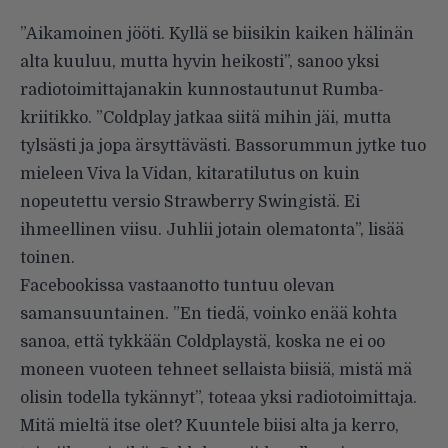
”Aikamoinen jööti. Kyllä se biisikin kaiken hälinän
alta kuuluu, mutta hyvin heikosti”, sanoo yksi
radiotoimittajanakin kunnostautunut Rumba-
kriitikko. ”Coldplay jatkaa siitä mihin jäi, mutta
tylsästi ja jopa ärsyttävästi. Bassorummun jytke tuo
mieleen Viva la Vidan, kitaratilutus on kuin
nopeutettu versio Strawberry Swingistä. Ei
ihmeellinen viisu. Juhlii jotain olematonta”, lisää
toinen.
Facebookissa vastaanotto tuntuu olevan
samansuuntainen. ”En tiedä, voinko enää kohta
sanoa, että tykkään Coldplaystä, koska ne ei oo
moneen vuoteen tehneet sellaista biisiä, mistä mä
olisin todella tykännyt”, toteaa yksi radiotoimittaja.
Mitä mieltä itse olet? Kuuntele biisi alta ja kerro,