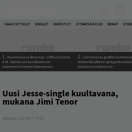
HAASTATTELUT
SINGLET
IGNOSTOT
JYTÄKESÄ GO GO
KEIKAT
STEE
1.
2.
Huomenna se ilmestyy – CMX:stä tutun
Laittomasta graffitista kiinni 
A.W. Yrjänän uutuusalbumi om
Arhinmäki jälleen spraypullo kädes
mammuttimainen kokonaisuus
puolueita ei kiinnosta
Uusi Jesse-single kuultavana,
mukana Jimi Tenor
Julkaistu:
22.6.2011 13:53