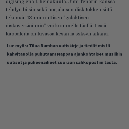
digisinglenä 1. heinäkuuta. Jimi Tenorin kanssa
tehdyn biisin sekä norjalaisen diskJokken siitä
tekemän 13-minuuttisen ”galaktisen
diskoversioinnin” voi kuunnella
täällä
. Lisää
kappaleita on luvassa kesän ja syksyn aikana.
Lue myös:
Tilaa Rumban uutiskirje ja tiedät mistä
kahvitauolla puhutaan! Nappaa ajankohtaiset musiikin
uutiset ja puheenaiheet suoraan sähköpostiin tästä.