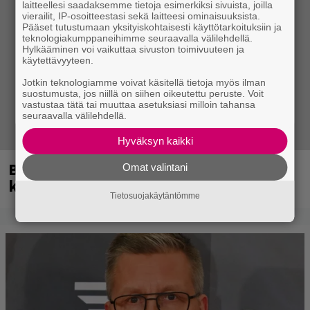
laitteellesi saadaksemme tietoja esimerkiksi sivuista, joilla
vierailit, IP-osoitteestasi sekä laitteesi ominaisuuksista.
Pääset tutustumaan yksityiskohtaisesti käyttötarkoituksiin ja
teknologiakumppaneihimme seuraavalla välilehdellä.
Hylkääminen voi vaikuttaa sivuston toimivuuteen ja
käytettävyyteen.
Jotkin teknologiamme voivat käsitellä tietoja myös ilman
suostumusta, jos niillä on siihen oikeutettu peruste. Voit
vastustaa tätä tai muuttaa asetuksiasi milloin tahansa
seuraavalla välilehdellä.
Hyväksyn kaikki
Blind Channel palasi tauolta – tältä
Omat valintani
kuulostaa uusi musiikki
Tietosuojakäytäntömme