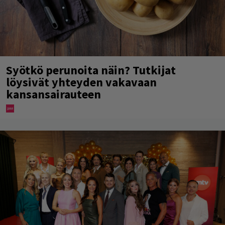
Syötkö perunoita näin? Tutkijat
löysivät yhteyden vakavaan
kansansairauteen