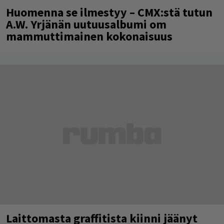
Huomenna se ilmestyy – CMX:stä tutun
A.W. Yrjänän uutuusalbumi om
mammuttimainen kokonaisuus
Laittomasta graffitista kiinni jäänyt