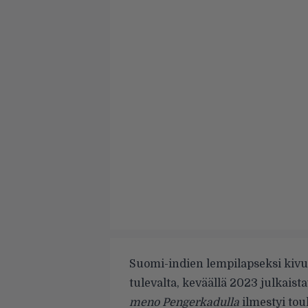
Suomi-indien lempilapseksi kiv
tulevalta, keväällä 2023 julkai
meno Pengerkadulla
ilmestyi
tou