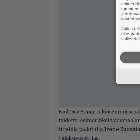
esimerkiks
tutustuma
seuraaval
käytettäv
Jotkin te
oikeutett
välilehdel
Kaikissa Arpan aikaisemmissa si
taidetta, esimerkiksi taidemaala
tittelillä palkitulta
Irene
Suosalo
valokuvassa itse.