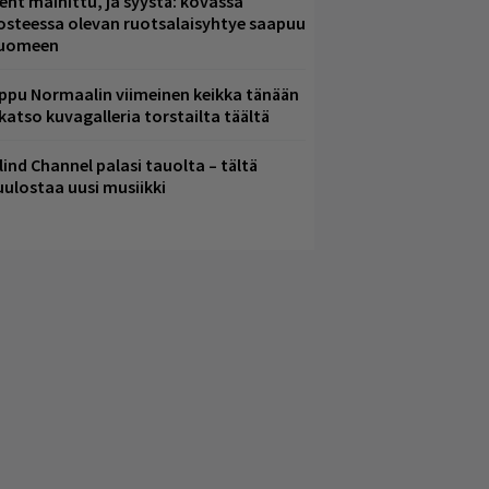
ent mainittu, ja syystä: kovassa
osteessa olevan ruotsalaisyhtye saapuu
uomeen
ppu Normaalin viimeinen keikka tänään
 katso kuvagalleria torstailta täältä
lind Channel palasi tauolta – tältä
uulostaa uusi musiikki