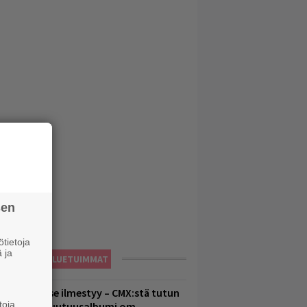
sen
tietoja
 ja
LUETUIMMAT
uomenna se ilmestyy – CMX:stä tutun
toja
.W. Yrjänän uutuusalbumi om