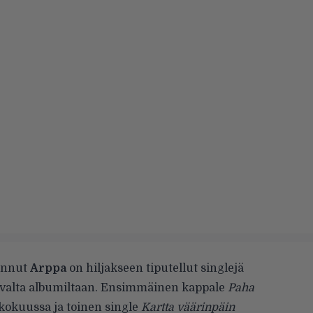
unnut
Arppa
on hiljakseen tiputellut singlejä
stavalta albumiltaan. Ensimmäinen kappale
Paha
kokuussa
ja toinen single
Kartta väärinpäin