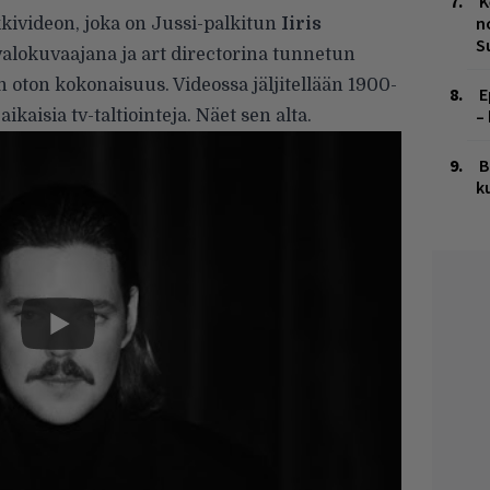
K
n
kivideon, joka on Jussi-palkitun
Iiris
S
lokuvaajana ja art directorina tunnetun
oton kokonaisuus. Videossa jäljitellään 1900-
E
–
kaisia tv-taltiointeja. Näet sen alta.
B
k