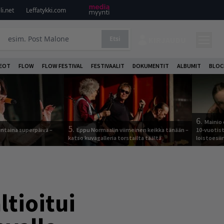
i.net
Leffatykki.com
Etsi
KIRJAUDU
DEOT
FLOW
FLOW FESTIVAL
FESTIVAALIT
DOKUMENTIT
ALBUMIT
BLOC
6.
Mainio 
5.
ntaina superpäivä –
Eppu Normaalin viimeinen keikka tänään –
10-vuotis
katso kuvagalleria torstailta täältä
loistoesii
ltioitui