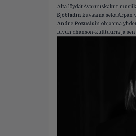
Alta löydät Avaruuskakut-musiik
Sjöbladin
kuvaama sekä Arpan va
Andre Pozusisin
ohjaama yhden 
luvun chanson-kulttuuria ja sen ai