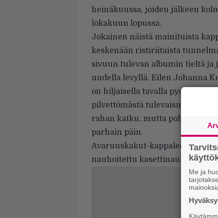
heinäkuussa
, joiden jälkeen kol
lokakuun lopussa
.
Jokainen näistä mainituista kapp
keskenään ristiriitaista tunnel
sivuun tulevan albumin tieltä ja 
uudella levyllä. Eilen Johanna 
on hiljaisella tavalla pysäyttävä
pilvettömästä tulevaisuudesta. Yh
rahan katku, mutta pohjimmiltaan
Ar
parhain päin.
Avaruuskakut-kappaleen on tuo
Tarvit
käytt
nauhoitettu kasettinauhurille ke
Me ja huo
tarjotak
mainoksi
Hyväksym
Käytämme 