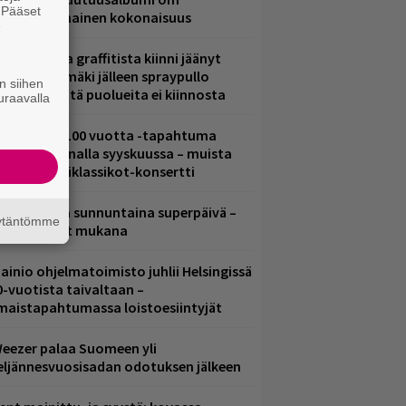
. Pääset
ammuttimainen kokonaisuus
e
aittomasta graffitista kiinni jäänyt
aavo Arhinmäki jälleen spraypullo
n siihen
ädessä – näitä puolueita ei kiinnosta
uraavalla
altava Yle 100 vuotta -tapahtuma
eikkaus Arenalla syyskuussa – muista
yös metalliklassikot-konsertti
ampereella sunnuntaina superpäivä –
äytäntömme
ämä artistit mukana
ainio ohjelmatoimisto juhlii Helsingissä
0-vuotista taivaltaan –
lmaistapahtumassa loistoesiintyjät
eezer palaa Suomeen yli
eljännesvuosisadan odotuksen jälkeen