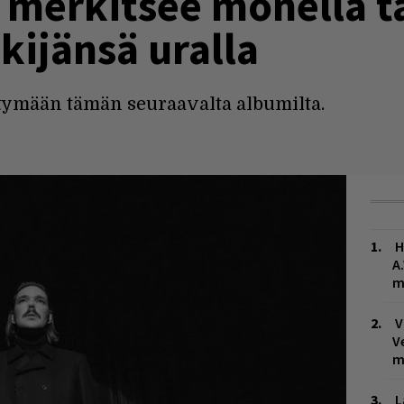
 merkitsee monella t
kijänsä uralla
ytymään tämän seuraavalta albumilta.
H
A
m
V
V
m
L