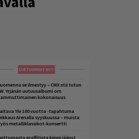
avalla
LUETUIMMAT NYT
uomenna se ilmestyy – CMX:stä tutun
.W. Yrjänän uutuusalbumi om
ammuttimainen kokonaisuus
altava Yle 100 vuotta -tapahtuma
eikkaus Arenalla syyskuussa – muista
yös metalliklassikot-konsertti
aittomasta graffitista kiinni jäänyt