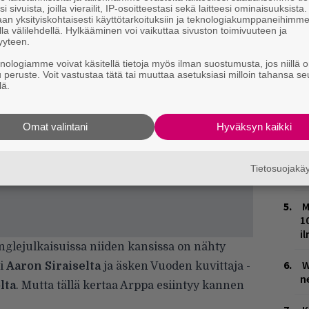
i sivuista, joilla vierailit, IP-osoitteestasi sekä laitteesi ominaisuuksista
m
an yksityiskohtaisesti käyttötarkoituksiin ja teknologiakumppaneihimm
la välilehdellä. Hylkääminen voi vaikuttaa sivuston toimivuuteen ja
yyteen.
L
P
knologiamme voivat käsitellä tietoja myös ilman suostumusta, jos niillä o
k
u peruste. Voit vastustaa tätä tai muuttaa asetuksiasi milloin tahansa se
lä.
V
V
Omat valintani
Hyväksyn kaikki
m
T
Tietosuojak
n
M
1
i
nglejulkaisuissa niiden kansissa on nähty
W
ri
Aaron Siraiselta
ja äsken Vuoden kuvittaja -
n
lta
. Mutta tällä kertaa Arppa esiintyy kannen