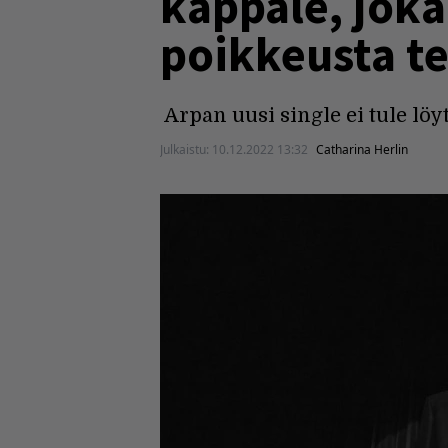
kappale, joka
poikkeusta te
Arpan uusi single ei tule lö
Julkaistu:
10.12.2022 13:32
Catharina Herlin