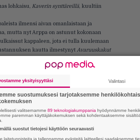
mas lohkaisu,
Kaverin synttäreillä
, kuultiin
aleista ilmensi aivan omanlaistaan ja
maa, mutta nyt Arppa on astunut kokonaan
julkaissut kappaleen, jota ei tulla kuulemaan
Kustannuksen kautta ilmestynyt
Avaruuskakut
 kertomus vilpittömistä toivomuksista ja
tä ihmistä johdattelee psykedeelit, toista
 jokainen toivonee vain, että kaikki kääntyisi
vostamme yksityisyyttäsi
Valintasi
ttanut
Ville-Veikko Airaniemi
, ja se on
semme suostumuksesi tarjotaksemme henkilökohtai
ökokemuksen
väällä 2022.
lellisesti valitsemamme
89 teknologiakumppania
hyödynnämme henkilö
semme paremman käyttäjäkokemuksen sekä kohdentaaksemme sisältöä
a.
ällä suostut tietojesi käyttöön seuraavasti
H
laitetunnisteita ja tallennamme evästeitä laitteellesi saadaksemme tie
A