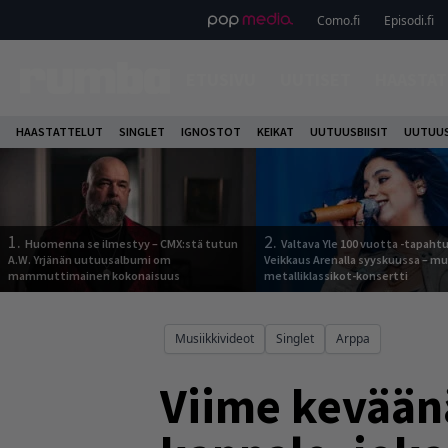
Como.fi
Episodi.fi
ETUSIVU
UUTISET
HAASTAT
HAASTATTELUT
SINGLET
IGNOSTOT
KEIKAT
UUTUUSBIISIT
UUTUUS
1.
2.
Huomenna se ilmestyy – CMX:stä tutun
Valtava Yle 100 vuotta -tapah
A.W. Yrjänän uutuusalbumi om
Veikkaus Arenalla syyskuussa – m
mammuttimainen kokonaisuus
metalliklassikot-konsertti
Musiikkivideot
Singlet
Arppa
Viime keväänä