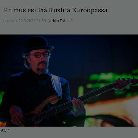
Primus esittää Rushia Euroopassa.
Julkaistu:
22.3.2022 21:50
Jarkko Fräntilä
AOP