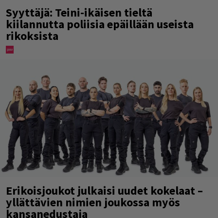
Syyttäjä: Teini-ikäisen tieltä
kiilannutta poliisia epäillään useista
rikoksista
Erikoisjoukot julkaisi uudet kokelaat –
yllättävien nimien joukossa myös
kansanedustaja