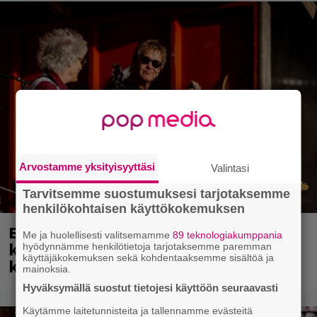
Arvostamme yksityisyyttäsi
Valintasi
Tarvitsemme suostumuksesi tarjotaksemme
henkilökohtaisen käyttökokemuksen
Eppu Normaali soitti viimeisen
Me ja huolellisesti valitsemamme
89 teknologiakumppania
keikkansa – nämä kappaleet sillä
hyödynnämme henkilötietoja tarjotaksemme paremman
käyttäjäkokemuksen sekä kohdentaaksemme sisältöä ja
kuultiin
mainoksia.
Hyväksymällä suostut tietojesi käyttöön seuraavasti
Käytämme laitetunnisteita ja tallennamme evästeitä