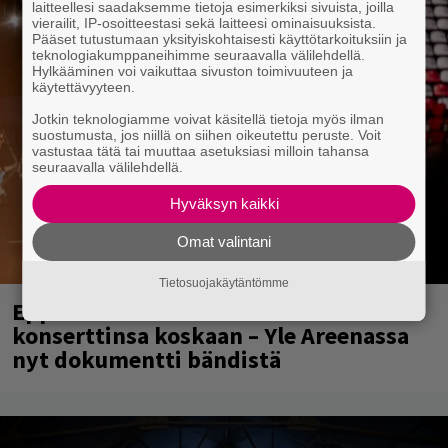
laitteellesi saadaksemme tietoja esimerkiksi sivuista, joilla
vierailit, IP-osoitteestasi sekä laitteesi ominaisuuksista.
Pääset tutustumaan yksityiskohtaisesti käyttötarkoituksiin ja
teknologiakumppaneihimme seuraavalla välilehdellä.
Hylkääminen voi vaikuttaa sivuston toimivuuteen ja
käytettävyyteen.
Jotkin teknologiamme voivat käsitellä tietoja myös ilman
suostumusta, jos niillä on siihen oikeutettu peruste. Voit
vastustaa tätä tai muuttaa asetuksiasi milloin tahansa
seuraavalla välilehdellä.
Hyväksyn kaikki
Omat valintani
Tietosuojakäytäntömme
Eppu Normaali soitti viimeisen
konserttinsa koskaan – Yle Areenassa
nyt dokumentti bändistä