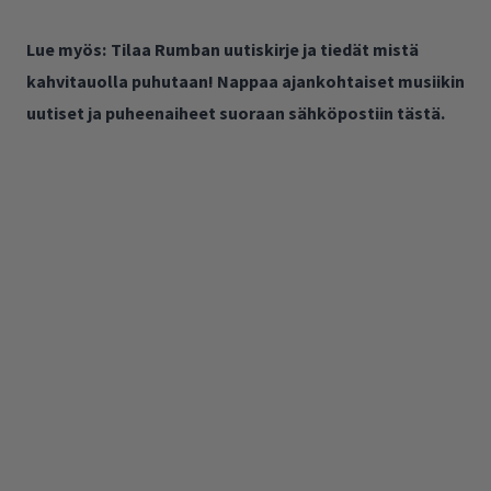
Lue myös:
Tilaa Rumban uutiskirje ja tiedät mistä
kahvitauolla puhutaan! Nappaa ajankohtaiset musiikin
uutiset ja puheenaiheet suoraan sähköpostiin tästä.