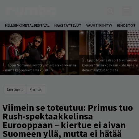
HELLSINKI METAL FESTIVAL
HAASTATTELUT
VAUHTI KIIHTYY
IGNOSTOT
2.
Eppu Normaali soitti viimeisen
1.
Eppu Normaali soitti viimeisen keikkansa
konserttinsa koskaan – Yle Areena
– nämä kappaleet sillä kuultiin
dokumentti bändistä
kiertueet
Primus
Viimein se toteutuu: Primus tuo
Rush-spektaakkelinsa
Eurooppaan – kiertue ei aivan
Suomeen yllä, mutta ei hätää