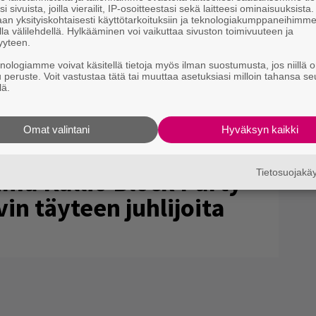
i sivuista, joilla vierailit, IP-osoitteestasi sekä laitteesi ominaisuuksista
an yksityiskohtaisesti käyttötarkoituksiin ja teknologiakumppaneihimm
la välilehdellä. Hylkääminen voi vaikuttaa sivuston toimivuuteen ja
yyteen.
knologiamme voivat käsitellä tietoja myös ilman suostumusta, jos niillä o
u peruste. Voit vastustaa tätä tai muuttaa asetuksiasi milloin tahansa se
lä.
Omat valintani
Hyväksyn kaikki
a Kallio Block Party
Tietosuojak
in täyteen juhlijoita