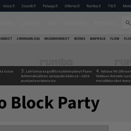
Voice.fi
Soundi.fi
Pelaaja.fi
Inferno.fi
Rumba.fi
Tilt.fi
Metel
TELUT
ARVIOT
LIVE
KOLUMNIT
PODCAST
VIDEOT
LYRIIKKABLOGI
MUSIIKKIVIDEOT
BIZNES
BABYFACE
FLOW
FLO
3.
4.
tä tutun
Laittomasta graffitista kiinni jäänyt Paavo
Valtava Yle 100 vu
Arhinmäki jälleen spraypullo kädessä – näitä
Veikkaus Arenalla syy
puolueita ei kiinnosta
metalliklassikot-kons
io Block Party