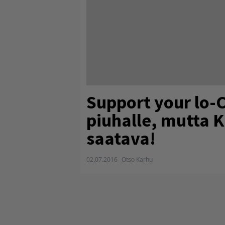
Support your lo-C
piuhalle, mutta K
saatava!
02.07.2016
Otso Karhu