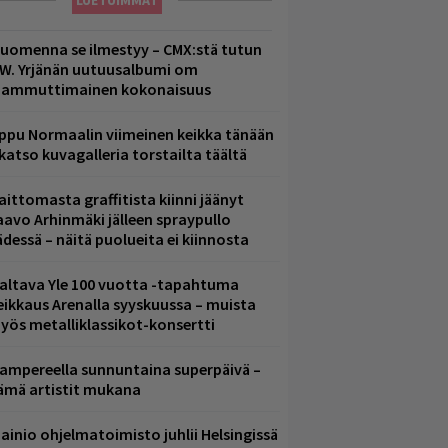
LUETUIMMAT
uomenna se ilmestyy – CMX:stä tutun
.W. Yrjänän uutuusalbumi om
ammuttimainen kokonaisuus
ppu Normaalin viimeinen keikka tänään
 katso kuvagalleria torstailta täältä
aittomasta graffitista kiinni jäänyt
aavo Arhinmäki jälleen spraypullo
ädessä – näitä puolueita ei kiinnosta
altava Yle 100 vuotta -tapahtuma
eikkaus Arenalla syyskuussa – muista
yös metalliklassikot-konsertti
ampereella sunnuntaina superpäivä –
ämä artistit mukana
ainio ohjelmatoimisto juhlii Helsingissä