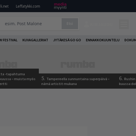
i.net
Leffatykki.com
Etsi
KIRJAUDU
W FESTIVAL
KUVAGALLERIAT
JYTÄKESÄ GO GO
ENNAKKOKUUNTELU
DOKUM
otta -tapahtuma
5.
6.
skuussa – muista myös
Tampereella sunnuntaina superpäivä –
Rushin 
ertti
nämä artistit mukana
kuussa d