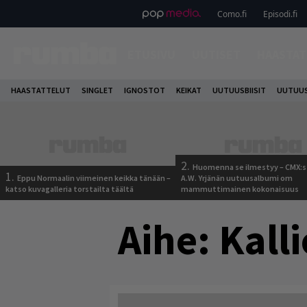
Como.fi
Episodi.fi
ETUSIVU
UUTISET
HAASTAT
HAASTATTELUT
SINGLET
IGNOSTOT
KEIKAT
UUTUUSBIISIT
UUTUUS
2.
Huomenna se ilmestyy – CMX:s
1.
Eppu Normaalin viimeinen keikka tänään –
A.W. Yrjänän uutuusalbumi om
katso kuvagalleria torstailta täältä
mammuttimainen kokonaisuus
Aihe:
Kall