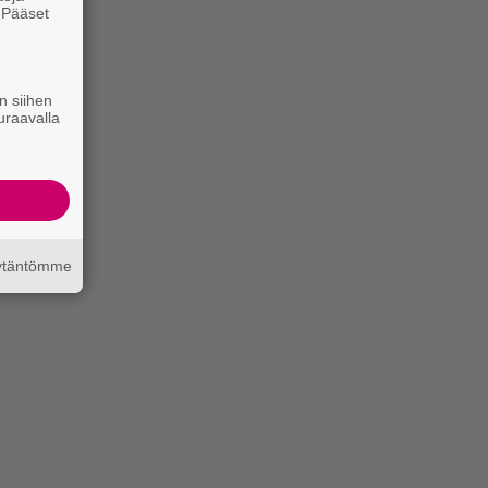
. Pääset
e
n siihen
uraavalla
äytäntömme