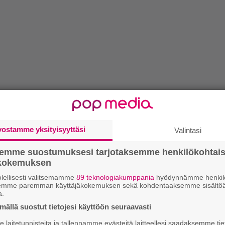
vostamme yksityisyyttäsi
Valintasi
semme suostumuksesi tarjotaksemme henkilökohtai
ökokemuksen
lellisesti valitsemamme
89 teknologiakumppania
hyödynnämme henkilö
semme paremman käyttäjäkokemuksen sekä kohdentaaksemme sisältöä
a.
ällä suostut tietojesi käyttöön seuraavasti
laitetunnisteita ja tallennamme evästeitä laitteellesi saadaksemme tie