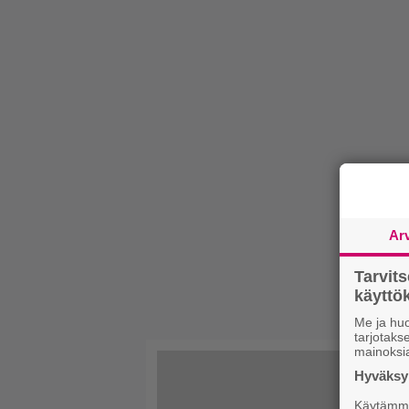
Ar
Tarvit
käytt
Me ja huo
tarjotak
mainoksi
Hyväksym
Käytämme 