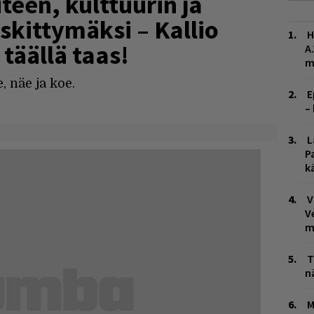
een, kulttuurin ja
eskittymäksi – Kallio
H
täällä taas!
A
m
, näe ja koe.
E
–
L
P
k
V
V
m
T
n
M