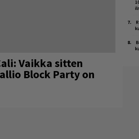
1
i
R
k
B
k
ali: Vaikka sitten
allio Block Party on