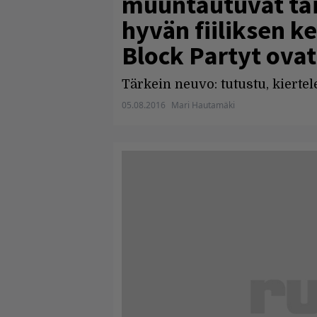
muuntautuvat tait
hyvän fiiliksen k
Block Partyt ovat 
Tärkein neuvo: tutustu, kiertele
05.08.2016
Mari Hautamäki