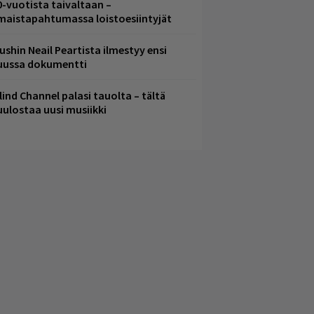
0-vuotista taivaltaan –
lmaistapahtumassa loistoesiintyjät
ushin Neail Peartista ilmestyy ensi
uussa dokumentti
lind Channel palasi tauolta – tältä
uulostaa uusi musiikki