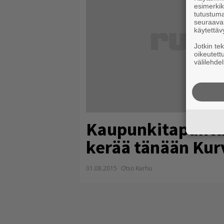
esimerkiks
tutustuma
seuraaval
käytettäv
Jotkin te
oikeutett
välilehdel
Kaupunkitapahtum
kerää tänään Kurv
01.08.2015
Otso Karhu