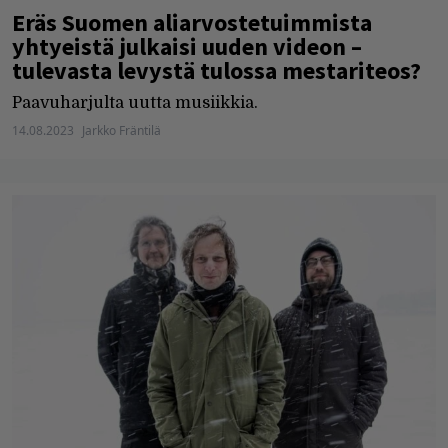
Eräs Suomen aliarvostetuimmista
yhtyeistä julkaisi uuden videon –
tulevasta levystä tulossa mestariteos?
Paavuharjulta uutta musiikkia.
14.08.2023
Jarkko Fräntilä