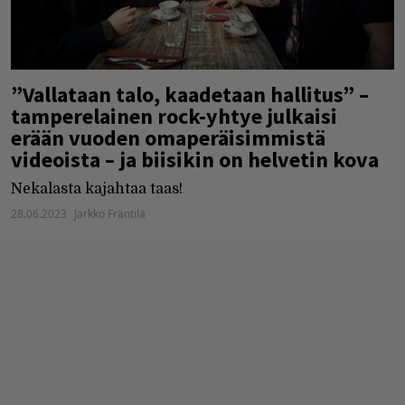
”Vallataan talo, kaadetaan hallitus” –
tamperelainen rock-yhtye julkaisi
erään vuoden omaperäisimmistä
videoista – ja biisikin on helvetin kova
Nekalasta kajahtaa taas!
28.06.2023
Jarkko Fräntilä