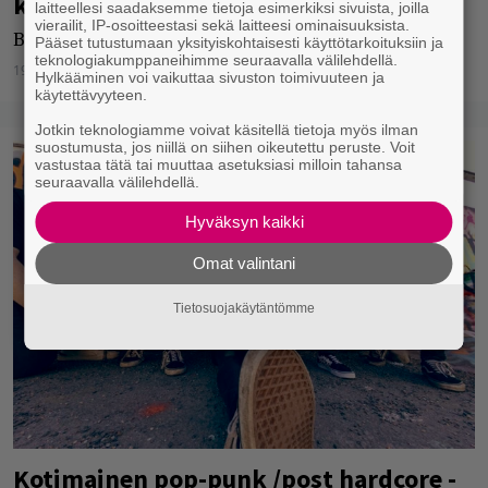
kotimaisia rocklevyjä
laitteellesi saadaksemme tietoja esimerkiksi sivuista, joilla
vierailit, IP-osoitteestasi sekä laitteesi ominaisuuksista.
Black Magic Six julkaisi uuden singlen.
Pääset tutustumaan yksityiskohtaisesti käyttötarkoituksiin ja
teknologiakumppaneihimme seuraavalla välilehdellä.
19.06.2023
Jarkko Fräntilä
Hylkääminen voi vaikuttaa sivuston toimivuuteen ja
käytettävyyteen.
Jotkin teknologiamme voivat käsitellä tietoja myös ilman
suostumusta, jos niillä on siihen oikeutettu peruste. Voit
vastustaa tätä tai muuttaa asetuksiasi milloin tahansa
seuraavalla välilehdellä.
Hyväksyn kaikki
Omat valintani
Tietosuojakäytäntömme
Kotimainen pop-punk /post hardcore -