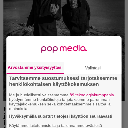
Arvostamme yksityisyyttäsi
Valintasi
Tarvitsemme suostumuksesi tarjotaksemme
henkilökohtaisen käyttökokemuksen
Me ja huolellisesti valitsemamme
89 teknologiakumppania
hyödynnämme henkilötietoja tarjotaksemme paremman
käyttäjäkokemuksen sekä kohdentaaksemme sisältöä ja
Hylkiöiden, epäonnistujien ja
mainoksia.
juoppojen kohtaloja – syyskuussa
Hyväksymällä suostut tietojesi käyttöön seuraavasti
ilmestyy eräs vuoden parhaita
Käytämme laitetunnisteita ja tallennamme evästeitä