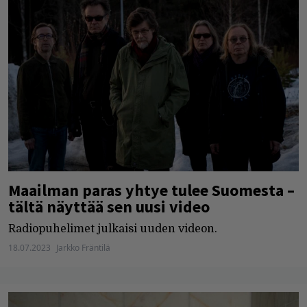
Maailman paras yhtye tulee Suomesta –
tältä näyttää sen uusi video
Radiopuhelimet julkaisi uuden videon.
18.07.2023
Jarkko Fräntilä