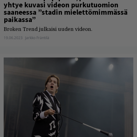
yhtye kuvasi videon purkutuomion
saaneessa ”stadin mielettömimmässä
paikassa”
Broken Trend julkaisi uuden videon.
19.06.2023
Jarkko Fräntilä