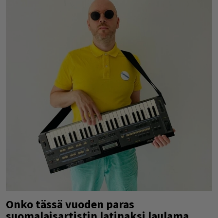
Onko tässä vuoden paras
suomalaisartistin latinaksi laulama