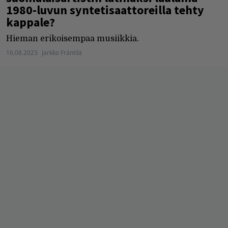
1980-luvun syntetisaattoreilla tehty
kappale?
Hieman erikoisempaa musiikkia.
16.08.2023
Jarkko Fräntilä