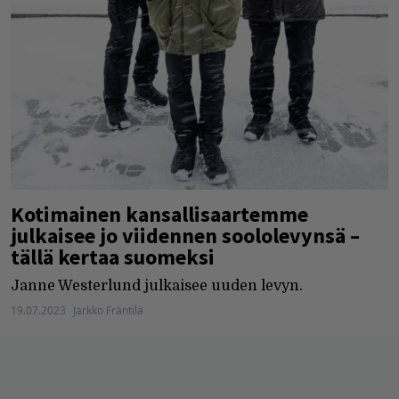
Kotimainen kansallisaartemme
julkaisee jo viidennen soololevynsä –
tällä kertaa suomeksi
Janne Westerlund julkaisee uuden levyn.
19.07.2023
Jarkko Fräntilä