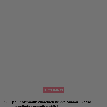
LUETUIMMAT
Eppu Normaalin viimeinen keikka tänään – katso
kuvagalleria torstailta täältä