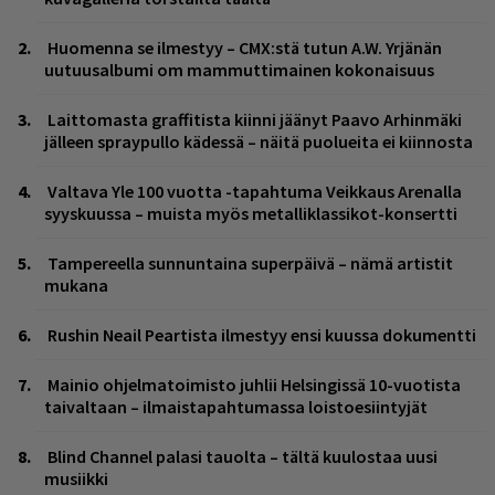
Huomenna se ilmestyy – CMX:stä tutun A.W. Yrjänän
uutuusalbumi om mammuttimainen kokonaisuus
Laittomasta graffitista kiinni jäänyt Paavo Arhinmäki
jälleen spraypullo kädessä – näitä puolueita ei kiinnosta
Valtava Yle 100 vuotta -tapahtuma Veikkaus Arenalla
syyskuussa – muista myös metalliklassikot-konsertti
Tampereella sunnuntaina superpäivä – nämä artistit
mukana
Rushin Neail Peartista ilmestyy ensi kuussa dokumentti
Mainio ohjelmatoimisto juhlii Helsingissä 10-vuotista
taivaltaan – ilmaistapahtumassa loistoesiintyjät
Blind Channel palasi tauolta – tältä kuulostaa uusi
musiikki