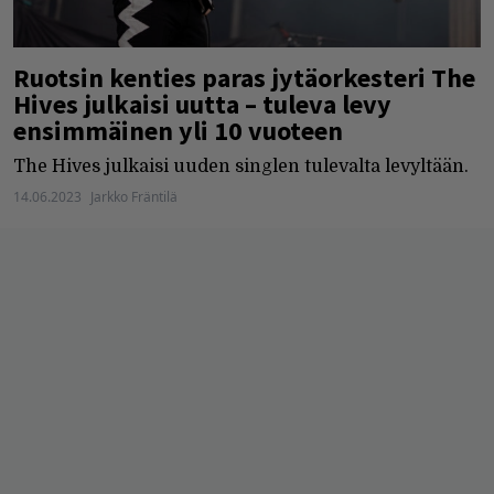
Ruotsin kenties paras jytäorkesteri The
Hives julkaisi uutta – tuleva levy
ensimmäinen yli 10 vuoteen
The Hives julkaisi uuden singlen tulevalta levyltään.
14.06.2023
Jarkko Fräntilä