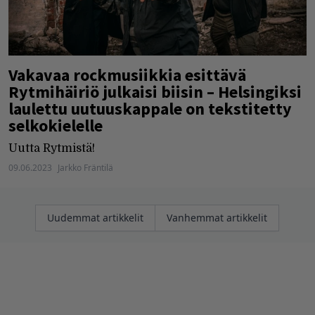
Vakavaa rockmusiikkia esittävä
Rytmihäiriö julkaisi biisin – Helsingiksi
laulettu uutuuskappale on tekstitetty
selkokielelle
Uutta Rytmistä!
09.06.2023
Jarkko Fräntilä
Artikkelien
Uudemmat artikkelit
Vanhemmat artikkelit
selaus