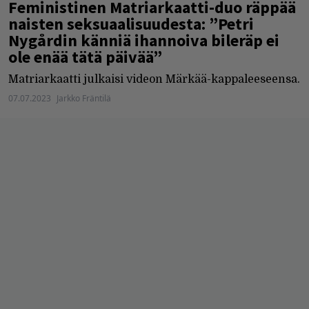
Feministinen Matriarkaatti-duo räppää
naisten seksuaalisuudesta: ”Petri
Nygårdin känniä ihannoiva bileräp ei
ole enää tätä päivää”
Matriarkaatti julkaisi videon Märkää-kappaleeseensa.
07.07.2023
Jarkko Fräntilä