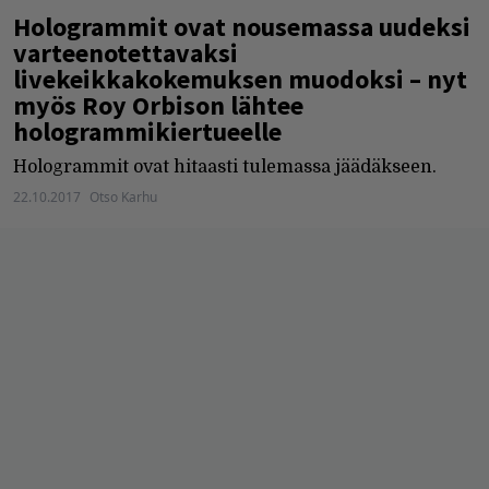
Hologrammit ovat nousemassa uudeksi
varteenotettavaksi
livekeikkakokemuksen muodoksi – nyt
myös Roy Orbison lähtee
hologrammikiertueelle
Hologrammit ovat hitaasti tulemassa jäädäkseen.
22.10.2017
Otso Karhu