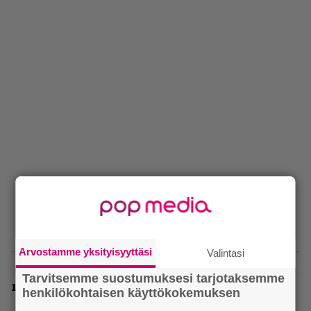
Arvostamme yksityisyyttäsi
LUETUIMMAT
Valintasi
Tarvitsemme suostumuksesi tarjotaksemme
Eppu Normaalin viimeinen keikka tänään – katso
henkilökohtaisen käyttökokemuksen
kuvagalleria torstailta täältä