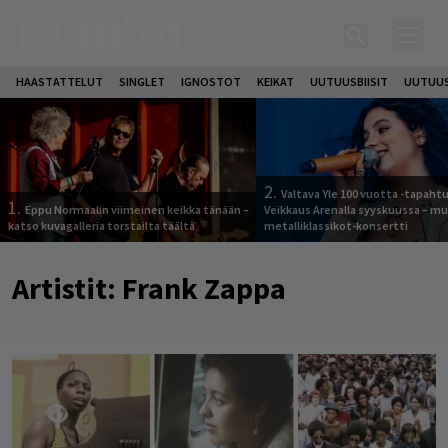
HAASTATTELUT
SINGLET
IGNOSTOT
KEIKAT
UUTUUSBIISIT
UUTUUS
2.
Valtava Yle 100 vuotta -tapah
1.
Eppu Normaalin viimeinen keikka tänään –
Veikkaus Arenalla syyskuussa – m
katso kuvagalleria torstailta täältä
metalliklassikot-konsertti
Artistit:
Frank Zappa