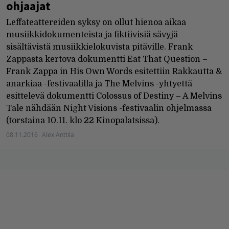
ohjaajat
Leffateattereiden syksy on ollut hienoa aikaa
musiikkidokumenteista ja fiktiivisiä sävyjä
sisältävistä musiikkielokuvista pitäville. Frank
Zappasta kertova dokumentti Eat That Question –
Frank Zappa in His Own Words esitettiin Rakkautta &
anarkiaa -festivaalilla ja The Melvins -yhtyettä
esittelevä dokumentti Colossus of Destiny – A Melvins
Tale nähdään Night Visions -festivaalin ohjelmassa
(torstaina 10.11. klo 22 Kinopalatsissa).
08.11.2016
Alex Anttila