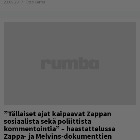
23.09.2017
Otso Karhu
”Tällaiset ajat kaipaavat Zappan
sosiaalista sekä poliittista
kommentointia” – haastattelussa
Zappa- ja Melvins-dokumenttien