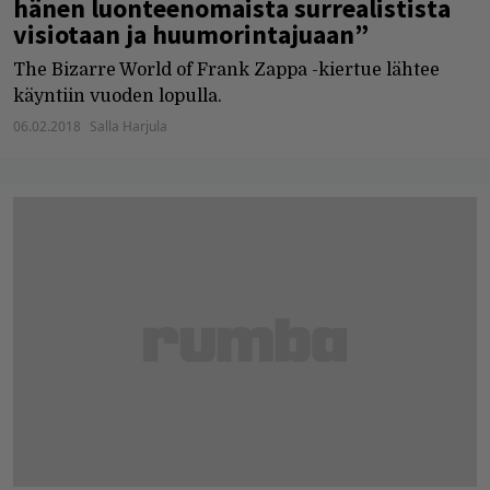
hänen luonteenomaista surrealistista
visiotaan ja huumorintajuaan”
The Bizarre World of Frank Zappa -kiertue lähtee
käyntiin vuoden lopulla.
06.02.2018
Salla Harjula