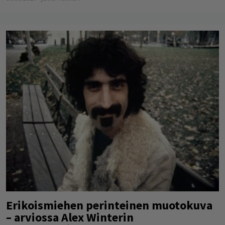
Erikoismiehen perinteinen muotokuva
– arviossa Alex Winterin