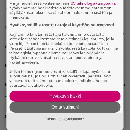
Me ja huolellisesti valitsemamme
89 teknologiakumppania
hyödynnämme henkilötietoja tarjotaksemme paremman
Huomenna se ilmestyy – CMX:stä tutun A.W. Yrjänän
käyttäjäkokemuksen sekä kohdentaaksemme sisältöä ja
uutuusalbumi om mammuttimainen kokonaisuus
mainoksia.
Hyväksymällä suostut tietojesi käyttöön seuraavasti
Laittomasta graffitista kiinni jäänyt Paavo Arhinmäki
jälleen spraypullo kädessä – näitä puolueita ei kiinnosta
Käytämme laitetunnisteita ja tallennamme evästeitä
laitteellesi saadaksemme tietoja esimerkiksi sivuista, joilla
vierailit, IP-osoitteestasi sekä laitteesi ominaisuuksista.
Valtava Yle 100 vuotta -tapahtuma Veikkaus Arenalla
Pääset tutustumaan yksityiskohtaisesti käyttötarkoituksiin ja
syyskuussa – muista myös metalliklassikot-konsertti
teknologiakumppaneihimme seuraavalla välilehdellä.
Hylkääminen voi vaikuttaa sivuston toimivuuteen ja
käytettävyyteen.
Tampereella sunnuntaina superpäivä – nämä artistit
mukana
Jotkin teknologiamme voivat käsitellä tietoja myös ilman
suostumusta, jos niillä on siihen oikeutettu peruste. Voit
vastustaa tätä tai muuttaa asetuksiasi milloin tahansa
Rushin Neail Peartista ilmestyy ensi kuussa dokumentti
seuraavalla välilehdellä.
Hyväksyn kaikki
Mainio ohjelmatoimisto juhlii Helsingissä 10-vuotista
taivaltaan – ilmaistapahtumassa loistoesiintyjät
Omat valintani
Blind Channel palasi tauolta – tältä kuulostaa uusi
Tietosuojakäytäntömme
musiikki