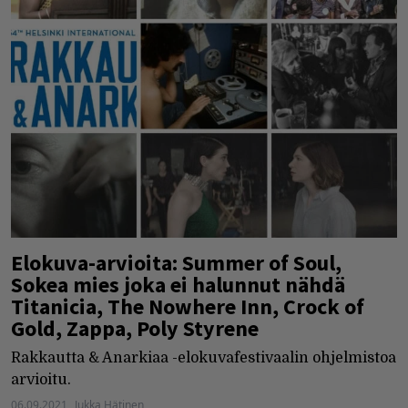
Elokuva-arvioita: Summer of Soul,
Sokea mies joka ei halunnut nähdä
Titanicia, The Nowhere Inn, Crock of
Gold, Zappa, Poly Styrene
Rakkautta & Anarkiaa -elokuvafestivaalin ohjelmistoa
arvioitu.
06.09.2021
Jukka Hätinen